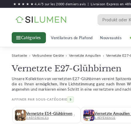
Zum
★ ★ ★ ★ ★ 4,4/5 sur les 2000 derniers avis
|
Livraison Express en 48
Inhalt
S
springen
Search
i
l
Ventilateurs de Plafond
Nouveautés
Catégories
u
m
e
Startseite
›
Verbundene Geräte
›
Vernetzte Ampullen
›
Vernetzte E27-
n
Vernetzte E27-Glühbirnen
Unsere Kollektion von vernetzten E27-Glühbirnen vereint Spitzent
die es Ihnen
ermöglichen, Ihre Lichtstimmung ganz nach Ihren W
angenehm und markieren einen Schritt in eine vernetztere und nach
AFFINER PAR SOUS-CATÉGORIE
5
Vernetzte E14-Glühbirnen
Vernetzte Ampullen
3 RÉFÉRENCES
1 RÉFÉRENCE