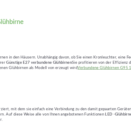
lühbirne
rnen in den Häusern. Unabhängig davon, ob Sie einen Kronleuchter, eine 
erer
Günstige E27 verbundene Glühbirnen
Sie profitieren von der Effizienz
enen Glühbirnen als Modell von erzeugt wird
Verbundene Glühbirnen G95 1
rt, mit dem sie einfach eine Verbindung zu den damit gepaarten Geräten 
rn. Auf diese Weise alle von Ihnen angebotenen Funktionen
LED -Glühbirn
r.