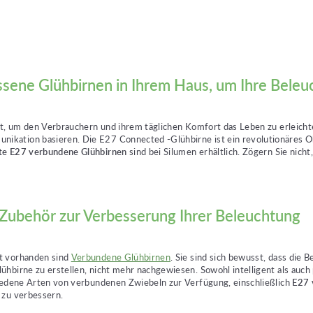
ssene Glühbirnen in Ihrem Haus, um Ihre Beleu
et, um den Verbrauchern und ihrem täglichen Komfort das Leben zu erleichte
kation basieren. Die E27 Connected -Glühbirne ist ein revolutionäres Obj
te E27 verbundene Glühbirnen
sind bei Silumen erhältlich. Zögern Sie nich
 Zubehör zur Verbesserung Ihrer Beleuchtung
kt vorhanden sind
Verbundene Glühbirnen
. Sie sind sich bewusst, dass die
hbirne zu erstellen, nicht mehr nachgewiesen. Sowohl intelligent als auch
hiedene Arten von verbundenen Zwiebeln zur Verfügung, einschließlich
E27 
 zu verbessern.