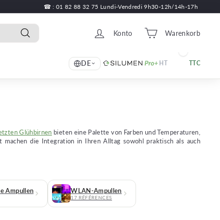
☎ : 01 82 88 32 75 Lundi-Vendredi 9h30-12h/14h-17h
Konto
Warenkorb
Recherche
DE
HT
TTC
etzten Glühbirnen
bieten eine Palette von Farben und Temperaturen,
tät machen die Integration in Ihren Alltag sowohl praktisch als auch
te Ampullen
WLAN-Ampullen
17 RÉFÉRENCES