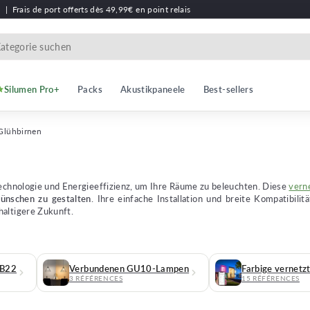
h
|
Frais de port offerts dès 49,99€ en point relais
Silumen Pro+
Packs
Akustikpaneele
Best-sellers
Glühbirnen
echnologie und Energieeffizienz, um Ihre Räume zu beleuchten. Diese
vern
ünschen zu gestalten
. Ihre einfache Installation und breite Kompatibili
haltigere Zukunft.
 B22
Verbundenen GU10-Lampen
Farbige vernetz
3 RÉFÉRENCES
15 RÉFÉRENCES