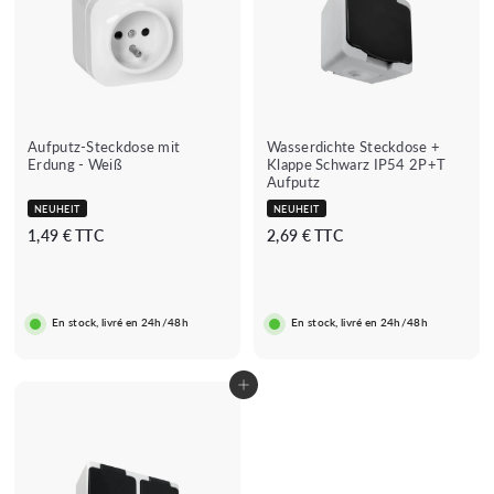
Aufputz-Steckdose mit
Wasserdichte Steckdose +
Erdung - Weiß
Klappe Schwarz IP54 2P+T
Aufputz
NEUHEIT
NEUHEIT
1
2
1,49 € TTC
2,69 € TTC
,
,
4
6
9
9
En stock, livré en 24h/48h
En stock, livré en 24h/48h
€
€
In den Warenkorb legen