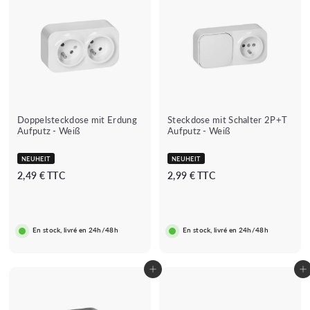
Doppelsteckdose mit Erdung
Steckdose mit Schalter 2P+T
Aufputz - Weiß
Aufputz - Weiß
NEUHEIT
NEUHEIT
2
2
2,49 € TTC
2,99 € TTC
,
,
4
9
9
9
En stock, livré en 24h/48h
En stock, livré en 24h/48h
€
€
In den Warenkorb legen
In den Warenkorb legen