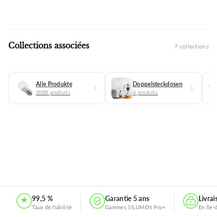
Collections associées
7 collections
Alle Produkte
Doppelsteckdosen
2088 produits
4 produits
.
99,5 %
Garantie 5 ans
Livra
Taux de fiabilité
Gammes SILUMEN Pro+
En Île-