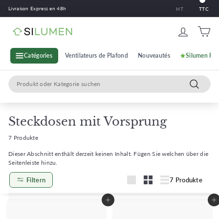
Zum
Livraison Express en 48h
HT
TTC
Inhalt
springen
S
i
l
Catégories
Ventilateurs de Plafond
Nouveautés
Silumen Pr
u
Search
m
Recherc
e
n
Steckdosen mit Vorsprung
7 Produkte
Dieser Abschnitt enthält derzeit keinen Inhalt. Fügen Sie welchen über die
Seitenleiste hinzu.
Filtern
7 Produkte
Groß
Klein
Lister
In den Warenkorb legen
In den Warenkorb legen