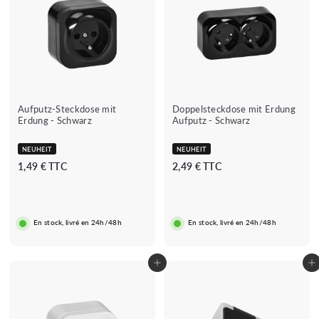
Aufputz-Steckdose mit
Doppelsteckdose mit Erdung
Erdung - Schwarz
Aufputz - Schwarz
NEUHEIT
NEUHEIT
1
2
1,49 € TTC
2,49 € TTC
,
,
4
4
9
9
En stock, livré en 24h/48h
En stock, livré en 24h/48h
€
€
In den Warenkorb legen
In den Warenkorb legen