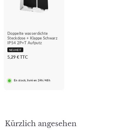
Doppelte wasserdichte
Steckdose + Klappe Schwarz
IP54 2P+T Aufputz
NEUHEIT
5
5,29 € TTC
,
2
9
En stock, livré en 24h/48h
€
Kürzlich angesehen