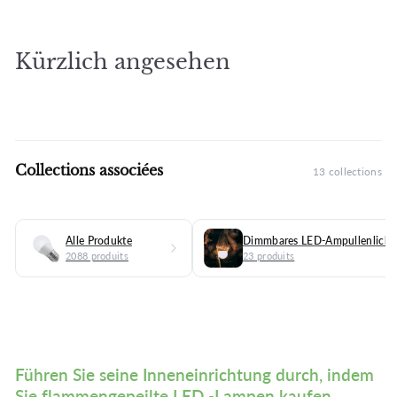
i
r
c
e
h
i
e
s
Kürzlich angesehen
n
e
r
P
r
e
i
Collections associées
13 collections
s
Alle Produkte
Dimmbares LED-Ampullenlicht
2088 produits
23 produits
★★★★★
★★★★★
(1 avis)
Führen Sie seine Inneneinrichtung durch, indem
Sie flammengepeilte LED -Lampen kaufen