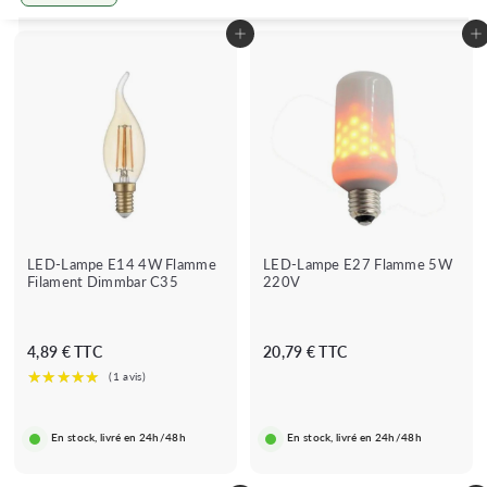
Groß
Klein
Lister
In den Warenkorb legen
In den Warenkorb legen
LED-Lampe E14 4W Flamme
LED-Lampe E27 Flamme 5W
Filament Dimmbar C35
220V
4
2
4,89 € TTC
20,79 € TTC
,
0
8
,
9
7
En stock, livré en 24h/48h
En stock, livré en 24h/48h
€
9
€