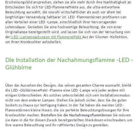
Erscheinungsbild ansprechen, ziehen sie alle mehr durch ihre Nachhaltigkeit an.
Entscheiden Sie sich für LED-Flammeneffekte aus, die ultra-entworfene
Beleuchtung auswählt, die sowohl wirtschaftlicher als auch vor allem bei
langfristiger Verwendung haltbarer ist. LED -Flammenbirnen profitieren von
allen Vorteilen einer LED -Lampe, einschließlich ihrer hervorragenden
Lebensdauer. Genießen Sie eine hochwertige Beleuchtung, die von einer
Originallampe bereitgestellt wird, und lassen Sie sich von der Versuchung von
der
LED -Lampenpackungen mit Flammeneffekt
Aus der Silumen -Kollektion,
um Ihren Kronleuchter aufzuhellen.
Die Installation der Nachahmungsflamme -LED -
Glühbirne
Über das Aussehen des Designs, das seinen gesamten Charme ausmacht, bleibt
die LED -Glühbirneneffekt -Flamme eine LED -Lampe wie jeder andere mit
einigen Unterschieden. Als solches unterscheidet sich sein Installationsmodus
nicht von dem anderer Lampen. Stellen Sie jedoch sicher, dass Sie die guten
Sockets zu Hause zur Verfügung haben. In der Tat haben die meisten LED -
Flammenbirnen kleine Hosen, die sie perfekte Beleuchtungslösungen für Ihre
Kronleuchter machen.
Bestellen Sie die Nachahmungsflammbirnen
Sie müssen
sie dann in die für diesen Zweck bereitgestellten Steckdosen einschrauben, um
ihre warme Beleuchtung und ihr raffiniertes Design zu genießen.