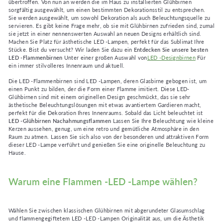
übertroffen. Von nun an werden die im Haus zu installierten Glühbirnen
sorgfältig ausgewählt, um einen bestimmten Dekorationsstil zu entsprechen.
Sie werden ausgewählt, um sowohl Dekoration als auch Beleuchtungsquelle zu
servieren. Es gibt keine Frage mehr, ob sie mit Glühbirnen zufrieden sind, zumal
sie jetzt in einer nennenswerten Auswahl an neuen Designs erhältlich sind.
Machen Sie Platz für ästhetische LED -Lampen, perfekt für das Sublimat Ihre
Stücke. Bist du versucht? Wir laden Sie dazu ein
Entdecken Sie unsere besten
LED -Flammenbirnen
Unter einer großen Auswahl von
LED -Designbirnen
Für
ein immer stilvolleres Innenraum und aktuell.
Die LED -Flammenbirnen sind LED -Lampen, deren Glasbirne gebogen ist, um
einen Punkt zu bilden, der die Form einer Flamme imitiert. Diese LED-
Glühbirnen sind mit einem originellen Design geschmückt, das sie sehr
ästhetische Beleuchtungslösungen mit etwas avantiertem Gardieren macht,
perfekt für die Dekoration Ihres Innenraums. Sobald das Licht beleuchtet ist
LED -Glühbirnen Nachahmungsflammen
Lassen Sie Ihre Beleuchtung wie kleine
Kerzen aussehen, genug, um eine retro und gemütliche Atmosphäre in den
Raum zu atmen. Lassen Sie sich also von der besonderen und attraktiven Form
dieser LED -Lampe verführt und genießen Sie eine originelle Beleuchtung zu
Hause.
Warum eine Flammen -LED -Lampe wählen?
Wählen Sie zwischen klassischen Glühbirnen mit abgerundeter Glasumschlag
und flammengegiftetem LED -LED -Lampen Originalität aus, um die Ästhetik