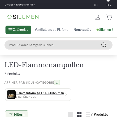
Zum
Livraison Express en 48h
HT
TTC
Inhalt
springen
S
i
l
Catégories
Ventilateurs de Plafond
Nouveautés
Silumen Pr
u
Search
m
Recherc
e
n
LED-Flammenampullen
7 Produkte
AFFINER PAR SOUS-CATÉGORIE
1
Flammenförmige E14-Glühbirnen
6 RÉFÉRENCES
Filtern
7 Produkte