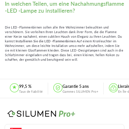
In welchen Teilen, um eine Nachahmungsflamme
-LED -Lampe zu installieren?
Die LED -Flammenbirnen sollen alle Ihre Wohnzimmer beleuchten und
verschönern. Sie verleihen Ihren Leuchten dank ihrer Form, die die Flamme
einer Kerze nachahmt, einen subtilen Hauch von Eleganz zu Ihren Leuchten. Du
kannst
Installieren Sie die LED -Flammenbirnen
Auf einem Kronleuchter im
Wohnzimmer, um diese leichte Installation umso mehr aufzuhellen, indem Sie
sie mit kleinen Glasflammen kleiden. Diese LED -Designlampen sind auch in die
Schlafzimmer eingeladen und tragen dazu bei, einen kleinen, hellen Kokon zu
schaffen, der gemütlich und beruhigend sein will.
.
99,5 %
Garantie 5 ans
Livra
Taux de fiabilité
Gammes SILUMEN Pro+
En Île-