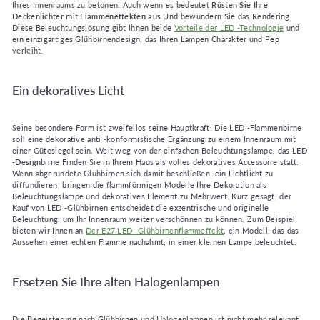
Ihres Innenraums zu betonen. Auch wenn es bedeutet
Rüsten Sie Ihre
Deckenlichter mit Flammeneffekten aus
Und bewundern Sie das Rendering!
Diese Beleuchtungslösung gibt Ihnen beide
Vorteile der LED -Technologie
und
ein einzigartiges Glühbirnendesign, das Ihren Lampen Charakter und Pep
verleiht.
Ein dekoratives Licht
Seine besondere Form ist zweifellos seine Hauptkraft: Die LED -Flammenbirne
soll eine dekorative anti -konformistische Ergänzung zu einem Innenraum mit
einer Gütesiegel sein. Weit weg von der einfachen Beleuchtungslampe, das
LED
-Designbirne
Finden Sie in Ihrem Haus als volles dekoratives Accessoire statt.
Wenn abgerundete Glühbirnen sich damit beschließen, ein Lichtlicht zu
diffundieren, bringen die flammförmigen Modelle Ihre Dekoration als
Beleuchtungslampe und dekoratives Element zu Mehrwert. Kurz gesagt, der
Kauf von LED -Glühbirnen entscheidet die exzentrische und originelle
Beleuchtung, um Ihr Innenraum weiter verschönnen zu können. Zum Beispiel
bieten wir Ihnen an
Der E27 LED -Glühbirnenflammeffekt
, ein Modell, das das
Aussehen einer echten Flamme nachahmt, in einer kleinen Lampe beleuchtet.
Ersetzen Sie Ihre alten Halogenlampen
Die Begeisterung nach Glühbirnen und Halogenlampen ist nicht mehr relevant.