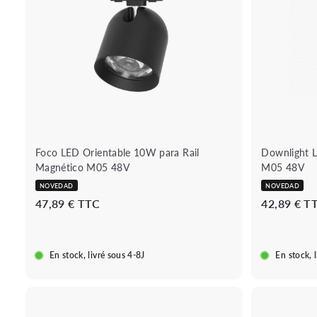
a
q
d
u
i
e
r
r
a
á
l
p
c
i
a
d
r
a
r
i
t
o
Foco LED Orientable 10W para Rail
Downlight 
Magnético M05 48V
M05 48V
NOVEDAD
NOVEDAD
4
47,89 € TTC
42,89 € T
7
,
8
En stock, livré sous 4-8J
En stock, 
9
€
B