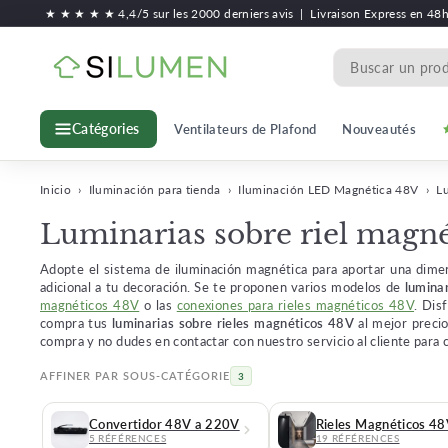
Saltar
★ ★ ★ ★ ★ 4,4/5 sur les 2000 derniers avis
|
Livraison Express en 48
al
S
contenido
Search
i
l
Ventilateurs de Plafond
Nouveautés
Catégories
u
m
e
Inicio
›
Iluminación para tienda
›
Iluminación LED Magnética 48V
›
Lu
n
Luminarias sobre riel magn
Adopte el sistema de iluminación magnética para aportar una dimen
adicional a tu decoración. Se te proponen varios modelos de
lumina
magnéticos 48V
o las
conexiones para rieles magnéticos 48V
. Dis
compra tus
luminarias sobre rieles magnéticos 48V
al mejor precio
compra y no dudes en contactar con nuestro servicio al cliente para c
AFFINER PAR SOUS-CATÉGORIE
3
Convertidor 48V a 220V
Rieles Magnéticos 4
5 RÉFÉRENCES
19 RÉFÉRENCES