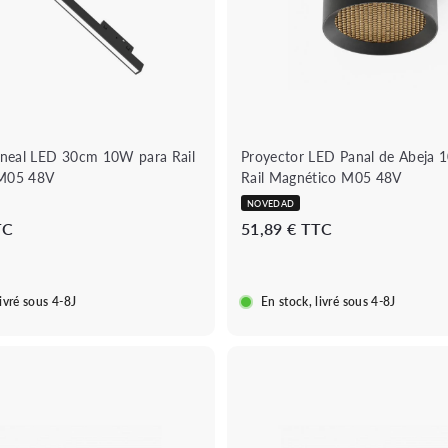
a
á
l
p
c
i
a
d
r
a
r
i
t
o
ineal LED 30cm 10W para Rail
Proyector LED Panal de Abeja 
M05 48V
Rail Magnético M05 48V
NOVEDAD
2
5
TC
51,89 € TTC
3
1
,
,
8
8
livré sous 4-8J
En stock, livré sous 4-8J
9
9
€
€
B
o
u
A
t
ñ
i