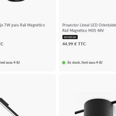
d
r
a
r
i
t
o
jo 7W para Rail Magnético
Proyector Lineal LED Orientab
Rail Magnético M05 48V
NOVEDAD
3
4
TC
44,99 € TTC
1
4
,
,
8
9
livré sous 4-8J
En stock, livré sous 4-8J
9
9
€
€
B
o
u
A
t
ñ
i
a
q
d
u
i
e
r
r