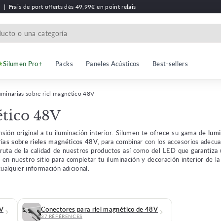
h
|
Frais de port offerts dès 49,99€ en point relais
Silumen Pro+
Packs
Paneles Acústicos
Best-sellers
minarias sobre riel magnético 48V
ético 48V
sión original a tu iluminación interior. Silumen te ofrece su gama de
lumi
rias sobre rieles magnéticos 48V
, para combinar con los accesorios adecuad
fruta de la calidad de nuestros productos así como del LED que garantiza
 en nuestro sitio para completar tu iluminación y decoración interior de l
ualquier información adicional.
8V
Conectores para riel magnético de 48V
37 RÉFÉRENCES