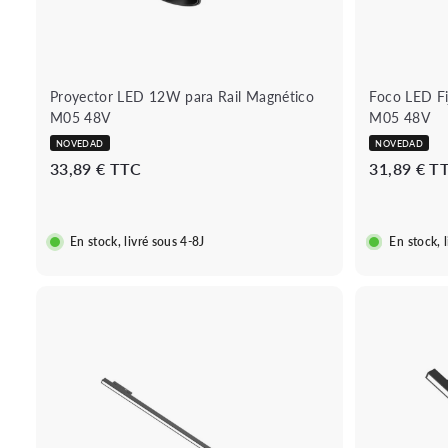
d
r
a
r
i
t
o
Proyector LED 12W para Rail Magnético
Foco LED Fi
M05 48V
M05 48V
NOVEDAD
NOVEDAD
3
33,89 € TTC
31,89 € T
3
,
8
En stock, livré sous 4-8J
En stock, 
9
€
B
o
u
A
t
ñ
i
a
q
d
u
i
e
r
r