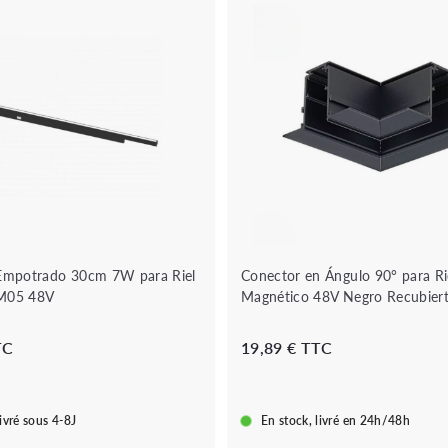
o
u
A
t
ñ
i
a
q
d
u
i
e
r
r
a
á
l
p
c
i
a
d
r
a
r
i
t
o
 Empotrado 30cm 7W para Riel
Conector en Ángulo 90° para Ri
M05 48V
Magnético 48V Negro Recubier
2
1
TC
19,89 € TTC
5
9
,
,
8
8
livré sous 4-8J
En stock, livré en 24h/48h
9
9