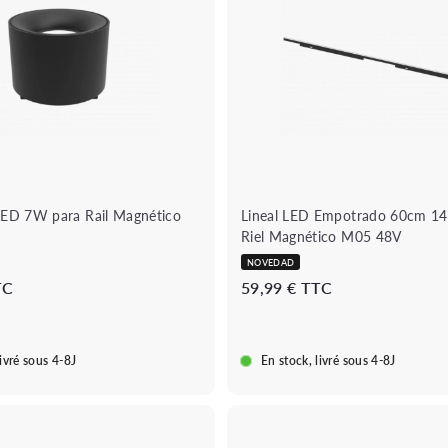
a
q
d
u
i
e
r
r
a
á
l
p
c
i
a
d
r
a
r
i
t
o
LED 7W para Rail Magnético
Lineal LED Empotrado 60cm 1
Riel Magnético M05 48V
NOVEDAD
4
5
TC
59,99 € TTC
2
9
,
,
8
9
livré sous 4-8J
En stock, livré sous 4-8J
9
9
€
€
B