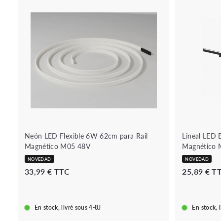
o
u
A
t
ñ
i
a
q
d
u
i
e
r
r
a
á
l
p
c
i
a
d
r
a
r
i
t
o
Neón LED Flexible 6W 62cm para Rail
Lineal LED
Magnético M05 48V
Magnético 
NOVEDAD
NOVEDAD
3
33,99 € TTC
25,89 € T
3
,
9
En stock, livré sous 4-8J
En stock, 
9