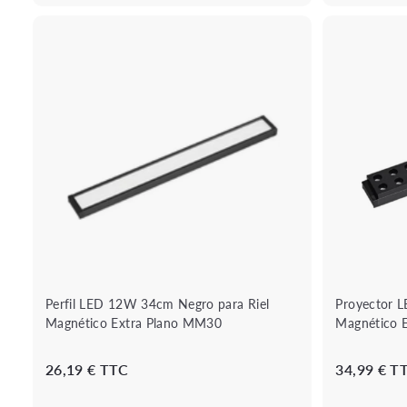
€
B
o
u
A
t
ñ
i
a
q
d
u
i
e
r
r
a
á
l
p
c
i
a
d
r
a
r
i
t
o
Perfil LED 12W 34cm Negro para Riel
Proyector 
Magnético Extra Plano MM30
Magnético 
2
26,19 € TTC
34,99 € T
6