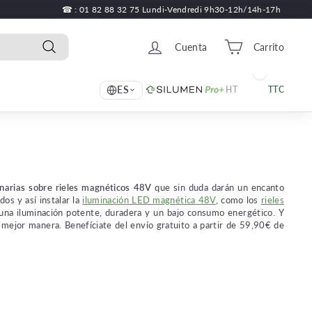
☎ : 01 82 88 32 75 Lundi-Vendredi 9h30-12h/14h-17h
Cuenta
Carrito
Búsqueda
ES
HT
TTC
narias sobre rieles magnéticos 48V
que sin duda darán un encanto
os y así instalar la
iluminación LED magnética 48V
, como los
rieles
 una iluminación potente, duradera y un bajo consumo energético. Y
a mejor manera. Benefíciate del envío gratuito a partir de 59,90€ de