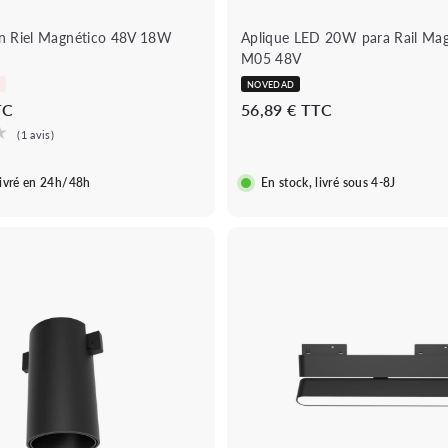
t
o
en Riel Magnético 48V 18W
Aplique LED 20W para Rail Mag
M05 48V
NOVEDAD
2
5
TC
56,89 € TTC
9
6
,
,
8
8
livré en 24h/48h
En stock, livré sous 4-8J
9
9
€
€
B
o
u
A
t
ñ
i
a
q
d
u
i
★★★★
★★★★★
e
(1 avis)
r
r
a
á
★
l
p
c
i
a