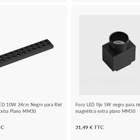
€
€
B
o
u
A
t
ñ
i
a
q
d
u
i
e
r
r
a
á
l
p
c
i
a
d
r
a
r
i
t
o
LED 10W 24cm Negro para Riel
Foco LED fijo 5W negro para rie
Extra Plano MM30
magnético extra plano MM30
3
3
TC
31,49 € TTC
4
1