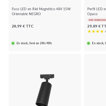
t
o
Foco LED en Riel Magnético 48V 15W
Perfil LED 
Orientable NEGRO
Opaco
MÁS VENDIDOS
2
28,99 € TTC
29,89 € T
8
,
9
En stock, livré en 24h/48h
En stock, 
9
€
B
o
u
A
t
ñ
i
a
q
d
u
i
e
r
r
a
á
l
p
c
i
a