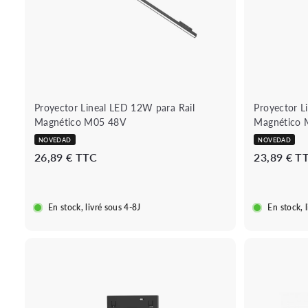
a
á
l
p
c
i
a
d
r
a
r
i
t
o
Proyector Lineal LED 12W para Rail
Proyector L
Magnético M05 48V
Magnético 
NOVEDAD
NOVEDAD
2
26,89 € TTC
23,89 € T
6
,
8
En stock, livré sous 4-8J
En stock, 
9
€
B
o
u
A
t
ñ
i