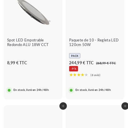
Spot LED Empotrable
Paquete de 10 - Regleta LED
Redondo ALU 18W CCT
120cm 50W
PACK
P
P
8
2
8,99 € TTC
244,99 € TTC
2
268,99 € TTC
r
r
6
,
4
-9%
e
e
8
9
4
,
c
c
9
,
9
i
i
9
€
9
o
o
En stock, livré en 24h/48h
En stock, livré en 24h/48h
€
9
t
r
a
e
€
c
g
★★★★
★★★★★
(1 avis)
Añadir al carrito
Añadir al carrito
h
u
★
a
l
d
a
o
r