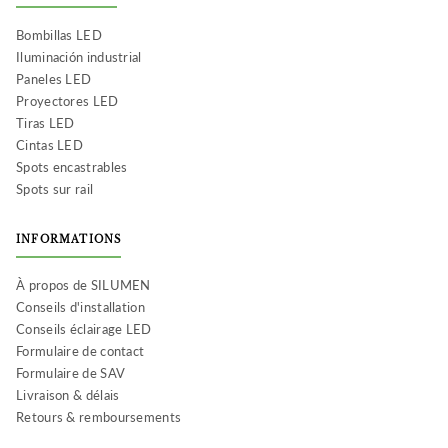
Bombillas LED
Iluminación industrial
Paneles LED
Proyectores LED
Tiras LED
Cintas LED
Spots encastrables
Spots sur rail
INFORMATIONS
À propos de SILUMEN
Conseils d'installation
Conseils éclairage LED
Formulaire de contact
Formulaire de SAV
Livraison & délais
★★★★
★★★★★
(35 avis)
Retours & remboursements
★