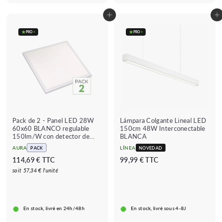
€
€
c
g
c
g
Añadir al carrito
Añadir al carrito
h
u
h
u
a
l
a
l
PRO
+
PRO
+
d
a
d
a
o
r
o
r
Pack de 2 - Panel LED 28W
Lámpara Colgante Lineal LED
60x60 BLANCO regulable
150cm 48W Interconectable
150lm/W con detector de
BLANCA
movimiento
AURA
LÍNEA
PACK
NOVEDAD
1
9
114,69 € TTC
99,99 € TTC
1
9
soit 57,34 € l'unité
4
,
,
9
6
9
En stock, livré en 24h/48h
En stock, livré sous 4-8J
9
€
€