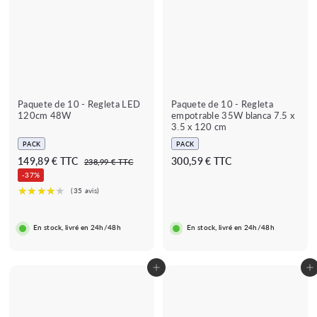
Paquete de 10 - Regleta LED
Paquete de 10 - Regleta
120cm 48W
empotrable 35W blanca 7.5 x
3.5 x 120 cm
PACK
PACK
P
P
1
3
149,89 € TTC
300,59 € TTC
2
238,99 € TTC
r
r
3
4
0
-37%
e
e
8
9
0
,
c
c
,
,
9
i
i
9
8
5
o
o
En stock, livré en 24h/48h
En stock, livré en 24h/48h
€
9
9
t
r
a
e
€
€
c
g
Añadir al carrito
Añadir al carrito
h
u
a
l
★★★★★
★★★★★
(1 avis)
d
a
o
r