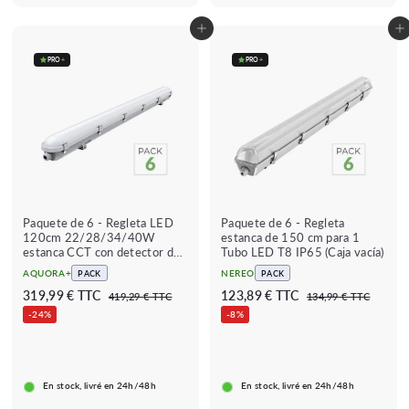
h
u
h
u
a
l
a
l
Añadir al carrito
Añadir al carrito
d
a
d
a
PRO
+
PRO
+
o
r
o
r
Paquete de 6 - Regleta LED
Paquete de 6 - Regleta
120cm 22/28/34/40W
estanca de 150 cm para 1
estanca CCT con detector de
Tubo LED T8 IP65 (Caja vacía)
luz
AQUORA+
NEREO
PACK
PACK
P
P
P
P
3
1
319,99 € TTC
123,89 € TTC
4
1
419,29 € TTC
134,99 € TTC
r
r
r
r
1
3
1
2
-24%
-8%
e
e
9
e
e
4
9
3
,
,
c
c
c
c
,
,
2
9
i
i
i
i
9
9
9
8
o
o
o
o
€
€
En stock, livré en 24h/48h
En stock, livré en 24h/48h
9
9
t
r
t
r
a
e
a
e