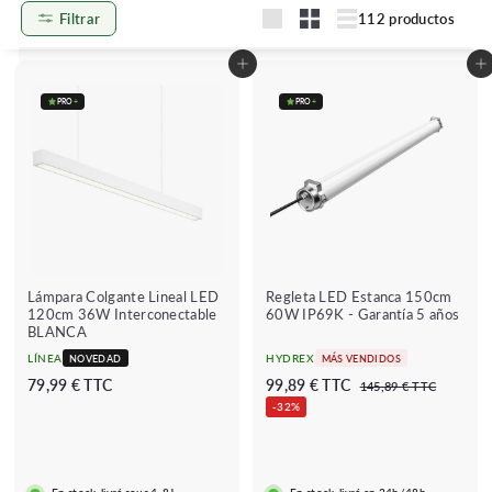
Filtrar
112 productos
Grande
Pequeño
Listado
Añadir al carrito
Añadir al carrito
PRO
+
PRO
+
Lámpara Colgante Lineal LED
Regleta LED Estanca 150cm
120cm 36W Interconectable
60W IP69K - Garantía 5 años
BLANCA
LÍNEA
HYDREX
NOVEDAD
MÁS VENDIDOS
P
P
7
9
79,99 € TTC
99,89 € TTC
1
145,89 € TTC
r
r
4
9
9
-32%
e
e
5
,
,
,
c
c
9
8
8
i
i
9
9
9
o
o
€