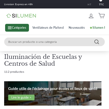
Saltar
Livraison Express en 48h
HT
TTC
al
contenido
S
i
l
Catégories
Ventilateurs de Plafond
Nouveautés
Silumen Pr
u
Search
m
Búsqued
e
n
Iluminación de Escuelas y
Centros de Salud
112 productos