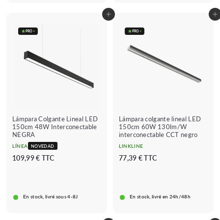
Añadir al carrito
Añadir al carrito
PRO
+
PRO
+
Lámpara Colgante Lineal LED
Lámpara colgante lineal LED
150cm 48W Interconectable
150cm 60W 130lm/W
NEGRA
interconectable CCT negro
LÍNEA
LINKLINE
NOVEDAD
1
7
109,99 € TTC
77,39 € TTC
0
7
9
,
,
3
En stock, livré sous 4-8J
En stock, livré en 24h/48h
9
9
9
€
€