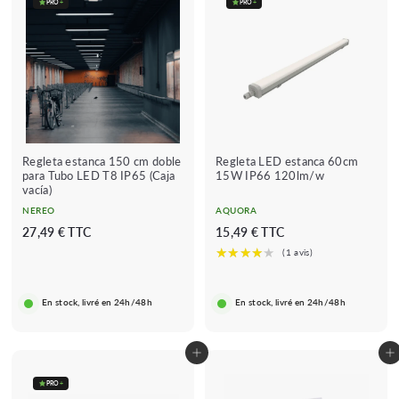
PRO
+
PRO
+
Regleta estanca 150 cm doble
Regleta LED estanca 60cm
para Tubo LED T8 IP65 (Caja
15W IP66 120lm/w
vacía)
NEREO
AQUORA
2
1
27,49 € TTC
15,49 € TTC
7
5
,
,
4
4
En stock, livré en 24h/48h
En stock, livré en 24h/48h
9
9
€
€
Añadir al carrito
Añadir al carrito
PRO
+