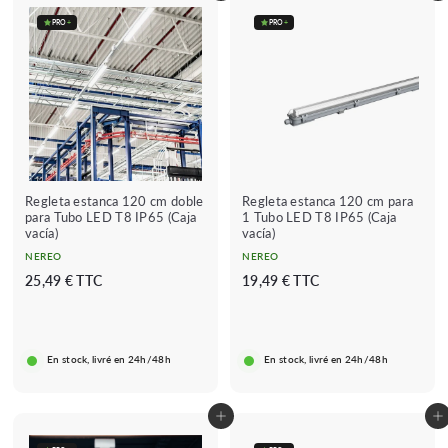
PRO
+
PRO
+
Regleta estanca 120 cm doble
Regleta estanca 120 cm para
para Tubo LED T8 IP65 (Caja
1 Tubo LED T8 IP65 (Caja
vacía)
vacía)
NEREO
NEREO
2
1
25,49 € TTC
19,49 € TTC
5
9
,
,
4
4
En stock, livré en 24h/48h
En stock, livré en 24h/48h
9
9
€
€
Añadir al carrito
Añadir al carrito