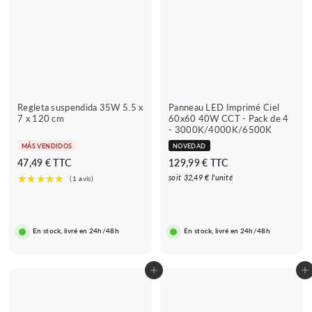
Regleta suspendida 35W 5.5 x
Panneau LED Imprimé Ciel
7 x 120 cm
60x60 40W CCT - Pack de 4
- 3000K/4000K/6500K
MÁS VENDIDOS
NOVEDAD
4
1
47,49 € TTC
129,99 € TTC
7
2
soit 32,49 € l'unité
,
9
4
,
9
9
En stock, livré en 24h/48h
En stock, livré en 24h/48h
€
9
€
Añadir al carrito
Añadir al carrito