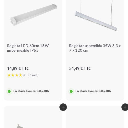
Regleta LED 60cm 18W
Regleta suspendida 35W 3.3 x
impermeable IP65
7 x 120 cm
1
5
14,89 € TTC
54,49 € TTC
4
4
,
,
8
4
En stock, livré en 24h/48h
En stock, livré en 24h/48h
9
9
€
€
Añadir al carrito
Añadir al carrito