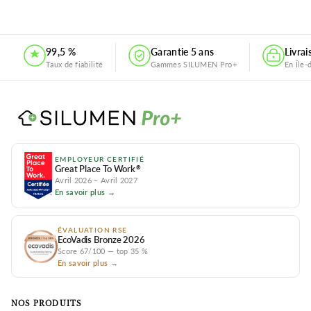
99,5 %
Garantie 5 ans
Livra
Taux de fiabilité
Gammes SILUMEN Pro+
En Île-
EMPLOYEUR CERTIFIÉ
Great Place To Work
®
Avril 2026 – Avril 2027
En savoir plus →
★★★★
★★★★★
★★★★
★★★★★
(20 avis)
(35 avis)
★
★
ÉVALUATION RSE
EcoVadis Bronze 2026
Score 67/100 — top 35 %
En savoir plus →
NOS PRODUITS