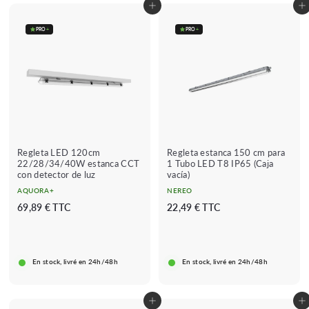
Añadir al carrito
Añadir al carrito
PRO
+
PRO
+
Regleta LED 120cm
Regleta estanca 150 cm para
22/28/34/40W estanca CCT
1 Tubo LED T8 IP65 (Caja
con detector de luz
vacía)
AQUORA+
NEREO
6
2
69,89 € TTC
22,49 € TTC
9
2
,
,
8
4
En stock, livré en 24h/48h
En stock, livré en 24h/48h
9
9
€
€
Añadir al carrito
Añadir al carrito