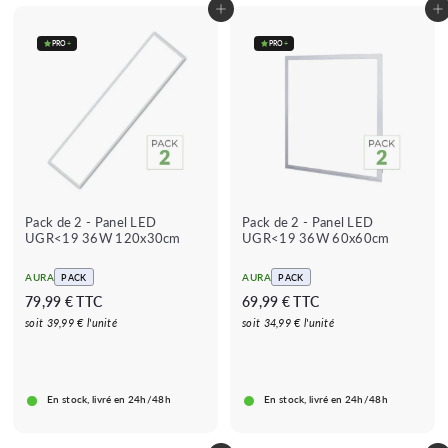
Añadir al carrito
Añadir al carrito
PRO
+
PRO
+
Pack de 2 - Panel LED
Pack de 2 - Panel LED
UGR<19 36W 120x30cm
UGR<19 36W 60x60cm
AURA
AURA
PACK
PACK
7
6
79,99 € TTC
69,99 € TTC
9
9
soit 39,99 € l'unité
soit 34,99 € l'unité
,
,
9
9
9
9
En stock, livré en 24h/48h
En stock, livré en 24h/48h
€
€