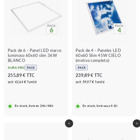
Pack de 6 - Panel LED marco
Pack de 4 - Paneles LED
luminoso 60x60 slim 36W
60x60 Slim 45W CIELO
BLANCO
(motivo completo)
AURA PRO
PACK
PACK
2
2
255,89 € TTC
239,89 € TTC
5
3
soit 42,64 € l'unité
soit 59,97 € l'unité
5
9
,
,
8
8
En stock, livré en 24h/48h
En stock, livré sous 4-8J
9
9
€
€
Añadir al carrito
Añadir al carrito