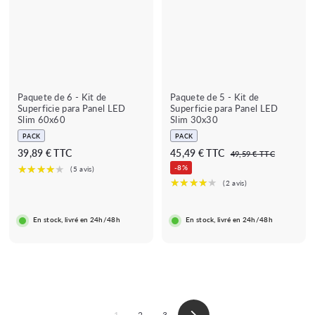
Paquete de 6 - Kit de
Paquete de 5 - Kit de
Superficie para Panel LED
Superficie para Panel LED
Slim 60x60
Slim 30x30
PACK
PACK
P
D
D
39,89 € TTC
45,49 € TTC
4
49,59 € TTC
r
9
e
e
-8%
e
,
s
s
5
c
d
d
9
i
€
e
e
o
En stock, livré en 24h/48h
En stock, livré en 24h/48h
3
4
r
e
9
5
g
,
,
u
8
4
l
9
9
a
€
€
r
1
2
3