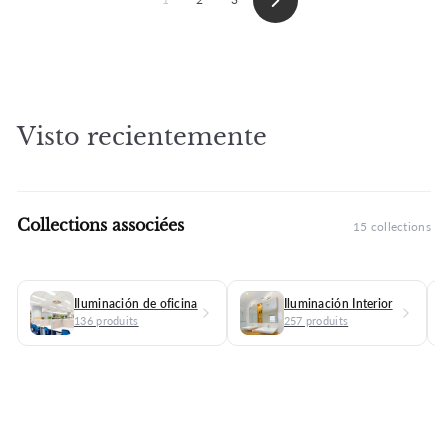
Siguiente
Visto recientemente
★★★★
★★★★★
(20 avis)
Collections associées
★
15 collections
Iluminación de oficina
Iluminación Interior
136 produits
257 produits