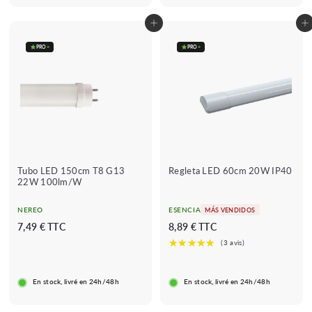
€
€
Añadir al carrito
Añadir al carrito
PRO
+
PRO
+
Tubo LED 150cm T8 G13
Regleta LED 60cm 20W IP40
22W 100lm/W
NEREO
ESENCIA
MÁS VENDIDOS
7
8
7,49 € TTC
8,89 € TTC
,
,
4
8
9
9
En stock, livré en 24h/48h
En stock, livré en 24h/48h
€
€