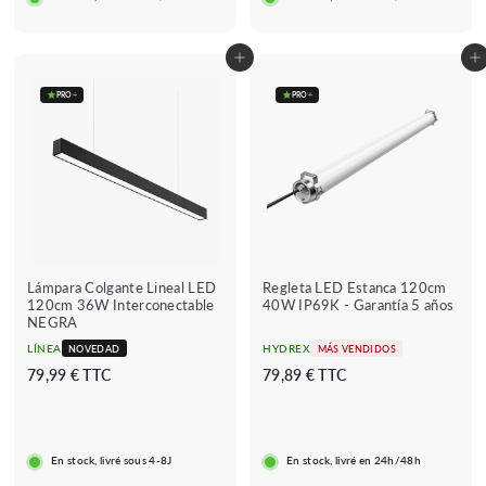
9
€
t
r
t
r
a
e
a
e
€
c
g
c
g
Añadir al carrito
Añadir al carrito
h
u
h
u
a
l
a
l
PRO
+
PRO
+
d
a
d
a
o
r
o
r
★★★★
★★★★★
★★★★
★★★★★
(1 avis)
(29 avis)
Lámpara Colgante Lineal LED
Regleta LED Estanca 120cm
★
★
120cm 36W Interconectable
40W IP69K - Garantía 5 años
NEGRA
LÍNEA
HYDREX
NOVEDAD
MÁS VENDIDOS
7
7
79,99 € TTC
79,89 € TTC
9
9
,
,
9
8
En stock, livré sous 4-8J
En stock, livré en 24h/48h
9
9