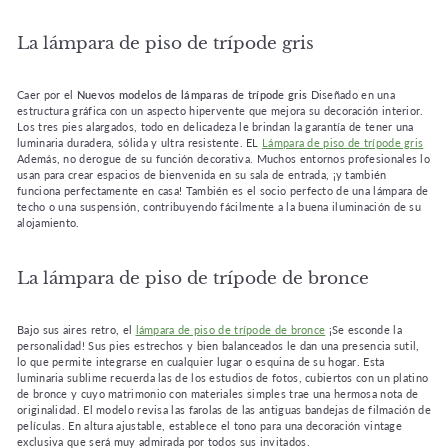
La lámpara de piso de trípode gris
Caer por el
Nuevos modelos de lámparas de trípode gris
Diseñado en una
estructura gráfica con un aspecto hipervente que mejora su decoración interior.
Los tres pies alargados, todo en delicadeza le brindan la garantía de tener una
luminaria duradera, sólida y ultra resistente. EL
Lámpara de piso de trípode gris
Además, no derogue de su función decorativa. Muchos entornos profesionales lo
usan para crear espacios de bienvenida en su sala de entrada, ¡y también
funciona perfectamente en casa! También es el socio perfecto de una lámpara de
techo o una suspensión, contribuyendo fácilmente a la buena iluminación de su
alojamiento.
La lámpara de piso de trípode de bronce
Bajo sus aires retro, el
lámpara de piso de trípode de bronce
¡Se esconde la
personalidad! Sus pies estrechos y bien balanceados le dan una presencia sutil,
lo que permite integrarse en cualquier lugar o esquina de su hogar. Esta
luminaria sublime recuerda las de los estudios de fotos, cubiertos con un platino
de bronce y cuyo matrimonio con materiales simples trae una hermosa nota de
originalidad. El modelo revisa las farolas de las antiguas bandejas de filmación de
películas. En altura ajustable, establece el tono para una decoración vintage
exclusiva que será muy admirada por todos sus invitados.