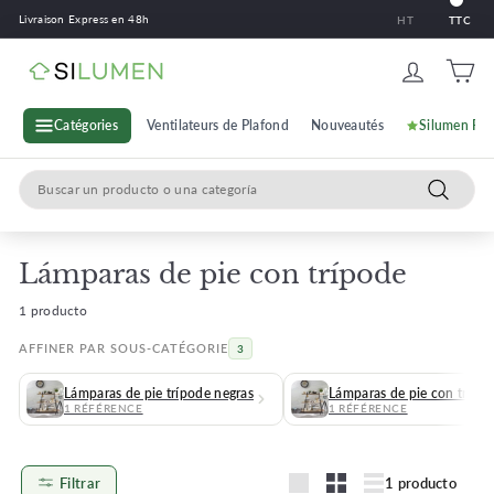
Saltar
Livraison Express en 48h
HT
TTC
al
contenido
S
i
l
Catégories
Ventilateurs de Plafond
Nouveautés
Silumen Pr
u
Search
m
Búsqued
e
n
Lámparas de pie con trípode
1 producto
AFFINER PAR SOUS-CATÉGORIE
3
Lámparas de pie trípode negras
Lámparas de pie con trípo
1 RÉFÉRENCE
1 RÉFÉRENCE
Filtrar
1 producto