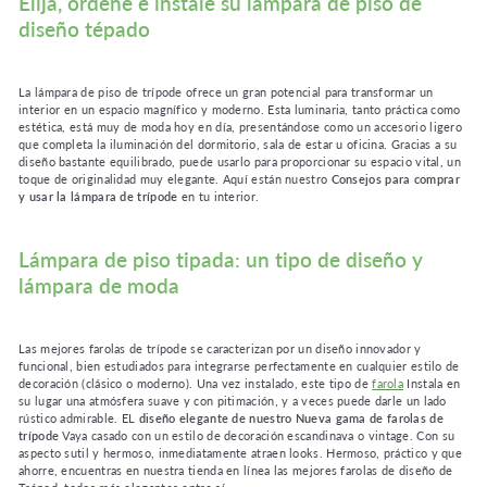
Elija, ordene e instale su lámpara de piso de
diseño tépado
La lámpara de piso de trípode ofrece un gran potencial para transformar un
interior en un espacio magnífico y moderno. Esta luminaria, tanto práctica como
estética, está muy de moda hoy en día, presentándose como un accesorio ligero
que completa la iluminación del dormitorio, sala de estar u oficina. Gracias a su
diseño bastante equilibrado, puede usarlo para proporcionar su espacio vital, un
toque de originalidad muy elegante. Aquí están nuestro
Consejos para comprar
y usar la lámpara de trípode
en tu interior.
Lámpara de piso tipada: un tipo de diseño y
lámpara de moda
Las mejores farolas de trípode se caracterizan por un diseño innovador y
funcional, bien estudiados para integrarse perfectamente en cualquier estilo de
decoración (clásico o moderno). Una vez instalado, este tipo de
farola
Instala en
su lugar una atmósfera suave y con pitimación, y a veces puede darle un lado
rústico admirable. EL
diseño elegante de nuestro
Nueva gama de farolas de
trípode
Vaya casado con un estilo de decoración escandinava o vintage. Con su
aspecto sutil y hermoso, inmediatamente atraen looks. Hermoso, práctico y que
ahorre, encuentras en nuestra tienda en línea las mejores farolas de diseño de