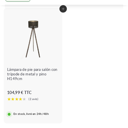
Grande
Pequeño
Listado
Añadir al carrito
Lámpara de pie para salón con
trípode de metal y pino
H149cm
1
104,99 € TTC
0
4
,
En stock, livré en 24h/48h
9
9