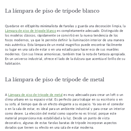
La lámpara de piso de trípode blanco
Quedarse en el
Espíritu minimalista de farolas
y guarda una decoración limpia, la
Lámpara de piso de trípode blanco
es completamente adecuado. Distinguido de
los modelos clásicos, rápidamente se convirtió en la nueva tendencia de los
focos modernos, ya que le permite definir la iluminación interior de una manera
más auténtica. Esta lámpara de un metal magnífico puede encontrar fácilmente
su lugar en una sala de estar o en una estadía para hacer eco de sus muebles
modernos. Con sus líneas armoniosas, también trae la nota de fantasía apropiada.
En un universo industrial, ofrece el lado de la dulzura que acentúa el brillo de su
habitación.
La lámpara de piso de trípode de metal
A
Lámpara de piso de trípode de metal
es muy adecuado para crear un loft o un
clima urbano en su espacio vital. Es perfecto para trabajar en su escritorio o en
su sofá, al tiempo que da un efecto elegante a su espacio. Ya sea en el comedor
o en la sala de estar, es ideal para un ambiente industrial y para crear un interior
como desee. La elección del metal como soporte no es trivial, porque este
material proporciona más estabilidad a la luz. Desde un punto de vista
decorativo, algunas de estas farolas baratas de trípode incorporan aspectos
dorados que tienen su efecto en una sala de estar moderna.