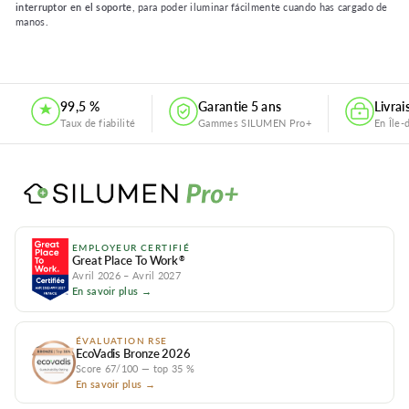
interruptor en el soporte
, para poder iluminar fácilmente cuando has cargado de
manos.
.
99,5 %
Garantie 5 ans
Livra
Taux de fiabilité
Gammes SILUMEN Pro+
En Île-
EMPLOYEUR CERTIFIÉ
Great Place To Work
®
Avril 2026 – Avril 2027
En savoir plus →
ÉVALUATION RSE
EcoVadis Bronze 2026
Score 67/100 — top 35 %
En savoir plus →