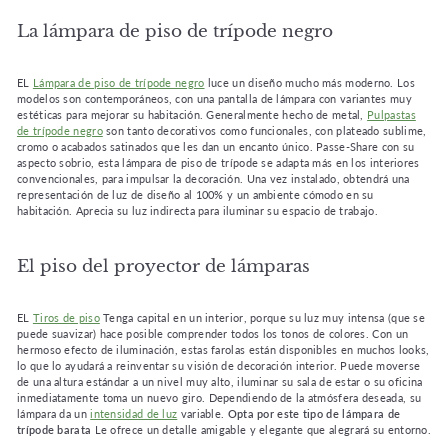
La lámpara de piso de trípode negro
EL
Lámpara de piso de trípode negro
luce un diseño mucho más moderno. Los
modelos son contemporáneos, con una pantalla de lámpara con variantes muy
estéticas para mejorar su habitación. Generalmente hecho de metal,
Pulpastas
de trípode negro
son tanto decorativos como funcionales, con plateado sublime,
cromo o acabados satinados que les dan un encanto único. Passe-Share con su
aspecto sobrio, esta lámpara de piso de trípode se adapta más en los interiores
convencionales, para impulsar la decoración. Una vez instalado, obtendrá una
representación de luz de diseño al 100% y un ambiente cómodo en su
habitación. Aprecia su luz indirecta para iluminar su espacio de trabajo.
El piso del proyector de lámparas
EL
Tiros de piso
Tenga capital en un interior, porque su luz muy intensa (que se
puede suavizar) hace posible comprender todos los tonos de colores. Con un
hermoso efecto de iluminación, estas farolas están disponibles en muchos looks,
lo que lo ayudará a reinventar su visión de decoración interior. Puede moverse
de una altura estándar a un nivel muy alto, iluminar su sala de estar o su oficina
inmediatamente toma un nuevo giro. Dependiendo de la atmósfera deseada, su
lámpara da un
intensidad de luz
variable.
Opta por este tipo de lámpara de
trípode barata
Le ofrece un detalle amigable y elegante que alegrará su entorno.