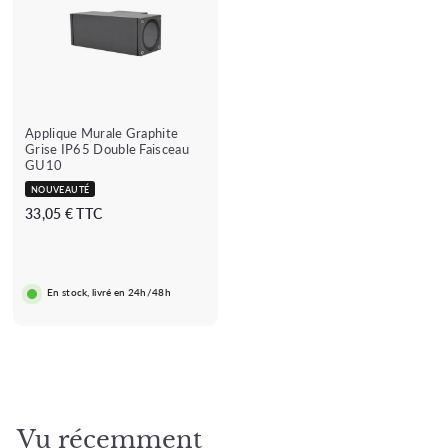
Applique Murale Graphite
★
★★★★★
★★★★
★★★★★
(1 avis)
(1 avis)
Grise IP65 Double Faisceau
★
★
GU10
★
NOUVEAUTÉ
3
33,05 € TTC
★
3
★
,
0
En stock, livré en 24h/48h
5
€
Vu récemment