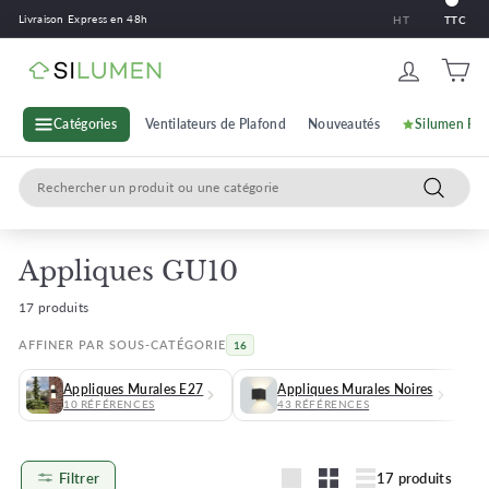
Passer
Livraison Express en 48h
HT
TTC
au
contenu
S
i
l
Catégories
Ventilateurs de Plafond
Nouveautés
Silumen Pr
u
Search
m
Recherc
e
n
Appliques GU10
17 produits
AFFINER PAR SOUS-CATÉGORIE
16
Appliques Murales E27
Appliques Murales Noires
10 RÉFÉRENCES
43 RÉFÉRENCES
Filtrer
17 produits