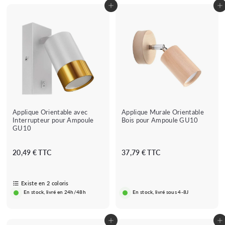
8
Ajouter au panier
Ajouter au panier
9
€
Applique Orientable avec
Applique Murale Orientable
Interrupteur pour Ampoule
Bois pour Ampoule GU10
GU10
2
3
20,49 € TTC
37,79 € TTC
0
7
,
,
4
7
Existe en 2 coloris
En stock, livré en 24h/48h
En stock, livré sous 4-8J
9
9
€
€
Ajouter au panier
Ajouter au panier