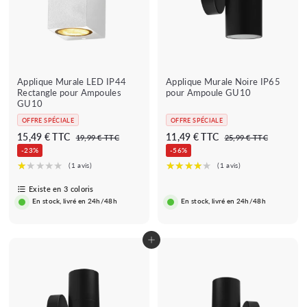
Applique Murale LED IP44
Applique Murale Noire IP65
Rectangle pour Ampoules
pour Ampoule GU10
GU10
OFFRE SPÉCIALE
OFFRE SPÉCIALE
P
P
P
D
1
15,49 € TTC
11,49 € TTC
1
2
19,99 € TTC
25,99 € TTC
r
r
r
9
5
è
1
-23%
-56%
i
,
i
i
,
s
,
9
9
x
x
x
1
4
9
9
r
b
r
Existe en 3 coloris
€
€
5
9
é
a
é
En stock, livré en 24h/48h
En stock, livré en 24h/48h
,
€
g
r
g
u
r
u
4
l
é
l
9
Ajouter au panier
i
i
€
e
e
r
r