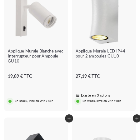
Applique Murale Blanche avec
Applique Murale LED IP44
Interrupteur pour Ampoule
pour 2 ampoules GU10
GU10
1
2
19,89 € TTC
27,19 € TTC
9
7
,
,
8
1
Existe en 3 coloris
En stock, livré en 24h/48h
En stock, livré en 24h/48h
9
9
€
€
Ajouter au panier
Ajouter au panier