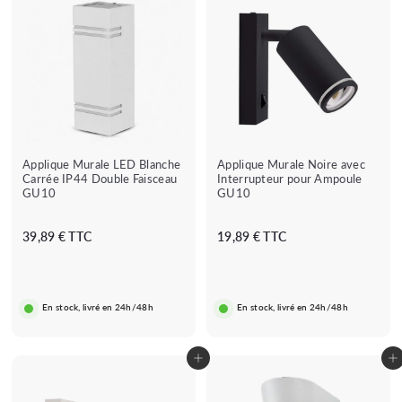
Applique Murale LED Blanche
Applique Murale Noire avec
Carrée IP44 Double Faisceau
Interrupteur pour Ampoule
GU10
GU10
3
1
39,89 € TTC
19,89 € TTC
9
9
,
,
8
8
En stock, livré en 24h/48h
En stock, livré en 24h/48h
9
9
€
€
Ajouter au panier
Ajouter au panier