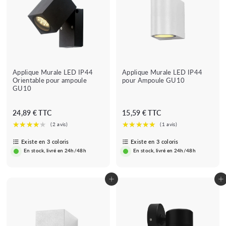
Applique Murale LED IP44
Applique Murale LED IP44
Orientable pour ampoule
pour Ampoule GU10
GU10
D
D
24,89 € TTC
15,59 € TTC
è
è
s
s
Existe en 3 coloris
Existe en 3 coloris
2
1
En stock, livré en 24h/48h
En stock, livré en 24h/48h
4
5
,
,
8
5
Ajouter au panier
Ajouter au panier
9
9
€
€