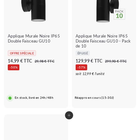
★★★★
★★★★★
★★★★★
★★★★★
(2 avis)
(1 avis)
★
Applique Murale Noire IP65
Applique Murale Noire IP65
Double Faisceau GU10
Double Faisceau GU10 - Pack
de 10
OFFRE SPÉCIALE
ÉPUISÉ
P
P
P
P
1
1
14,99 € TTC
129,99 € TTC
2
2
29,98 € TTC
299,90 € TTC
r
r
r
r
9
9
4
2
-50%
-57%
i
i
,
i
i
9
,
9
soit 12,99 € l'unité
9
,
x
x
x
x
9
,
8
9
b
r
b
r
€
0
9
9
a
é
a
é
€
€
9
r
g
r
g
En stock, livré en 24h/48h
Réappro en cours (15-30J)
r
u
r
u
€
é
l
é
l
i
i
e
e
Ajouter au panier
r
r