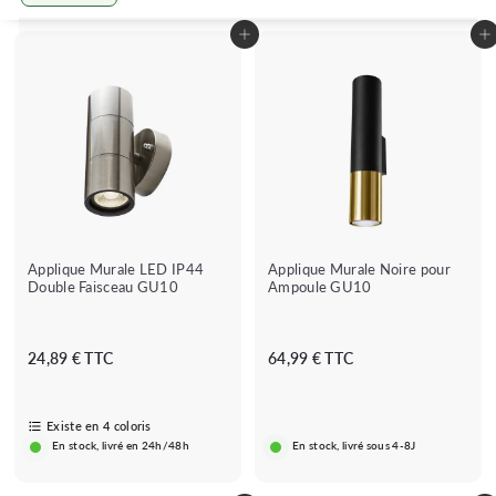
Grande
Petit
Lister
Ajouter au panier
Ajouter au panier
Applique Murale LED IP44
Applique Murale Noire pour
Double Faisceau GU10
Ampoule GU10
D
6
24,89 € TTC
64,99 € TTC
è
4
s
,
2
9
Existe en 4 coloris
En stock, livré en 24h/48h
En stock, livré sous 4-8J
4
9
,
€