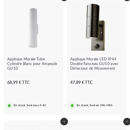
Applique Murale Tube
Applique Murale LED IP44
Cylindre Blanc pour Ampoule
Double Faisceau GU10 avec
GU10
Détecteur de Mouvement
6
4
68,99 € TTC
47,89 € TTC
8
7
,
,
9
8
En stock, livré sous 4-8J
En stock, livré en 24h/48h
9
9
€
€
Ajouter au panier
Ajouter au panier