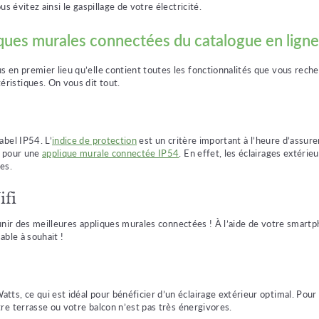
s évitez ainsi le gaspillage de votre électricité.
iques murales connectées du catalogue en ligne
s en premier lieu qu’elle contient toutes les fonctionnalités que vous rec
ristiques. On vous dit tout.
abel IP54. L’
indice de protection
est un critère important à l’heure d’assure
er pour une
applique murale connectée IP54
. En effet, les éclairages extér
es.
ifi
nir des meilleures appliques murales connectées
! À l’aide de votre smartp
ble à souhait !
s, ce qui est idéal pour bénéficier d’un éclairage extérieur optimal. Pour c
re terrasse ou votre balcon n’est pas très énergivores.