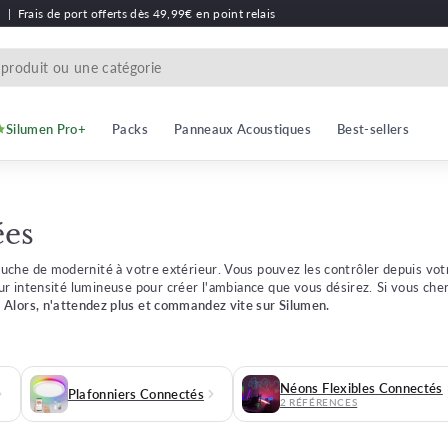
h
|
Frais de port offerts dès 49,99€ en point relais
Silumen Pro+
Packs
Panneaux Acoustiques
Best-sellers
ées
uche de modernité à votre extérieur. Vous pouvez les contrôler depuis vot
r intensité lumineuse pour créer l'ambiance que vous désirez. Si vous cher
.
Alors, n'attendez plus et commandez vite sur Silumen.
Néons Flexibles Connectés
Plafonniers Connectés
2 RÉFÉRENCES