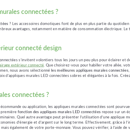
 murales connectées ?
ectées
? Les accessoires domotiques font de plus en plus partie du quotidie
ombreux avantages, notamment en matière de consommation électrique. Le to
térieur connecté design
connectées s’invitent volontiers tous les jours un peu plus pour éclairer et 
airage extérieur connecté
. Que choisirez-vous pour habiller votre allée, vo
lumen, nous avons sélectionné
les meilleures appliques murales connectées
oix d’appliques murales LED connectées sobres et élégantes à la fois. Créez
ales connectées ?
élécommande ou application, les appliques murales connectées sont pourvues
a première
fonction des appliques murales LED connectées
repose sur un écl
 luminaires. Quel autre avantage peut présenter l’utilisation d’une appliq
onomies d’énergie et d’argent sur le long terme. Effectivement, grâce à l’
e, mais également de votre porte-monnaie. Vous pouvez vérifier, à l’aide de