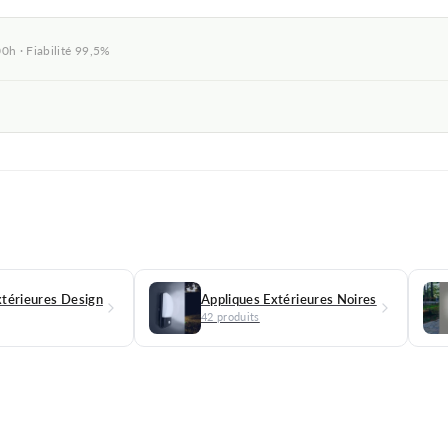
0h · Fiabilité 99,5%
★★★★
★★★★★
(1 avis)
★
xtérieures Design
Appliques Extérieures Noires
42 produits