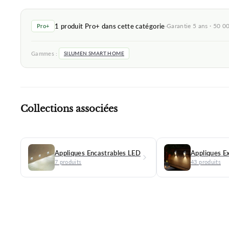
1 produit Pro+ dans cette catégorie
·
Garantie 5 ans · 50 00
Pro+
Gammes :
SILUMEN SMART HOME
Collections associées
Appliques Encastrables LED
Appliques E
7 produits
43 produits