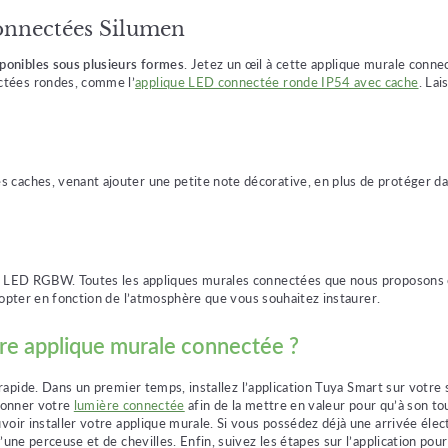
onnectées Silumen
ponibles sous plusieurs formes
. Jetez un œil à cette applique murale conn
ctées rondes, comme l’
applique LED connectée ronde IP54 avec cache
. Lai
caches, venant ajouter une petite note décorative, en plus de protéger da
 des LED RGBW. Toutes les appliques murales connectées que nous proposon
dopter en fonction de l’atmosphère que vous souhaitez instaurer.
tre applique murale connectée ?
 rapide. Dans un premier temps, installez l’application Tuya Smart sur votre
tionner votre
lumière connectée
afin de la mettre en valeur pour qu’à son tou
voir installer votre applique murale. Si vous possédez déjà une arrivée élec
’une perceuse et de chevilles. Enfin, suivez les étapes sur l’application pou