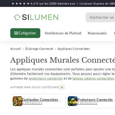
Passer
★ ★ ★ ★ ★ 4,4/5 sur les 2000 derniers avis
|
Livraison Express en 48
au
S
contenu
Search
i
l
Ventilateurs de Plafond
Nouveautés
Catégories
u
m
e
Accueil
›
Éclairage Connecté
›
Appliques Connectées
n
Appliques Murales Connect
Les appliques murales connectées sont parfaites pour ajouter une to
d'éteindre facilement vos équipements. Vous pouvez aussi régler leu
gammes de
projecteurs connectés
et de
lampes solaires connectées
AFFINER PAR SOUS-CATÉGORIE
8
Guirlandes Connectées
Projecteurs Connectés
4 RÉFÉRENCES
3 RÉFÉRENCES