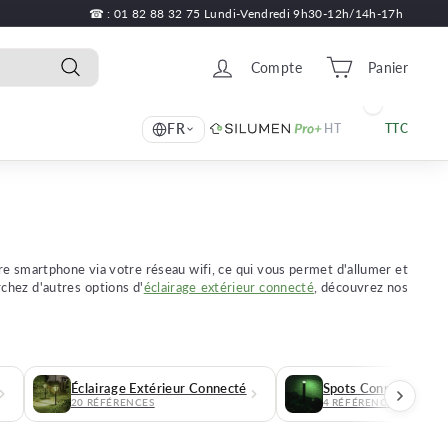
☎ : 01 82 88 32 75 Lundi-Vendredi 9h30-12h/14h-17h
Compte
Panier
Recherche
FR
HT
TTC
re smartphone via votre réseau wifi, ce qui vous permet d'allumer et
chez d'autres options d'
éclairage extérieur connecté
, découvrez nos
Éclairage Extérieur Connecté
Spots Connectés
20 RÉFÉRENCES
4 RÉFÉRENCES