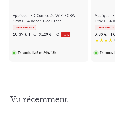
i
e
r
Applique LED Connectée WiFi RGBW
Applique L
12W IP54 Ronde avec Cache
12W IP54 
OFFRE SPÉCIALE
OFFRE SPÉCIAL
P
1
P
P
10,39 € TTC
9,89 € TT
3
31,29 € TTC
-67%
r
r
r
1
0
,
i
i
i
,
2
x
x
x
3
En stock, livré en 24h/48h
9
En stock, 
b
r
b
€
9
a
é
a
€
r
g
r
r
u
r
é
l
é
i
e
r
Vu récemment