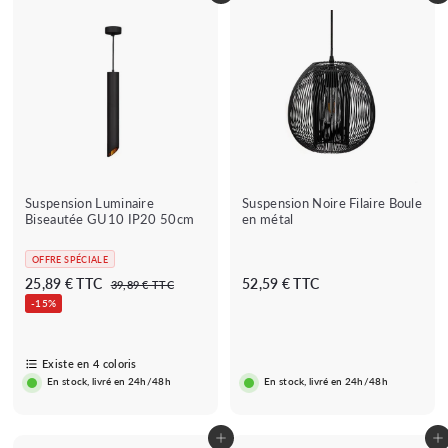
Suspension Luminaire
Suspension Noire Filaire Boule
Biseautée GU10 IP20 50cm
en métal
OFFRE SPÉCIALE
P
D
5
25,89 € TTC
52,59 € TTC
3
39,89 € TTC
r
9
è
2
-15%
i
,
s
,
8
x
2
5
9
r
€
Existe en 4 coloris
5
9
é
En stock, livré en 24h/48h
En stock, livré en 24h/48h
,
€
g
u
8
l
9
Ajouter au panier
Ajouter au panier
i