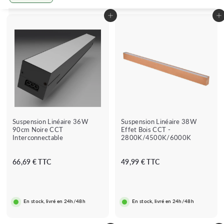
Grande
Petit
Lister
Ajouter au panier
Ajouter au panier
Suspension Linéaire 36W
Suspension Linéaire 38W
90cm Noire CCT
Effet Bois CCT -
Interconnectable
2800K/4500K/6000K
6
4
66,69 € TTC
49,99 € TTC
6
9
,
,
6
9
En stock, livré en 24h/48h
En stock, livré en 24h/48h
9
9
€
€