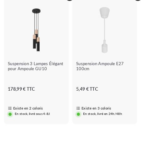
e
e
r
r
Suspension 3 Lampes Élégant
Suspension Ampoule E27
pour Ampoule GU10
100cm
D
D
178,99 € TTC
5,49 € TTC
è
è
s
s
1
5
Existe en 2 coloris
Existe en 3 coloris
En stock, livré sous 4-8J
En stock, livré en 24h/48h
7
,
★★★★★
★★★★★
(1 avis)
8
4
,
9
9
€