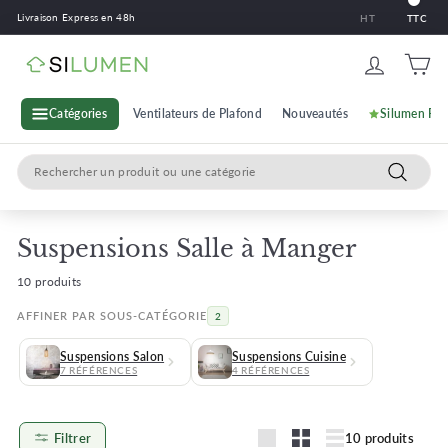
Passer
Livraison Express en 48h
HT
TTC
au
contenu
S
i
l
Catégories
Ventilateurs de Plafond
Nouveautés
Silumen Pr
u
Search
m
Recherc
e
n
Suspensions Salle à Manger
10 produits
AFFINER PAR SOUS-CATÉGORIE
2
Suspensions Salon
Suspensions Cuisine
7 RÉFÉRENCES
4 RÉFÉRENCES
Filtrer
10 produits