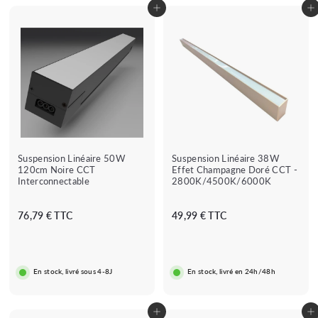
Ajouter au panier
Ajouter au panier
Suspension Linéaire 50W
Suspension Linéaire 38W
120cm Noire CCT
Effet Champagne Doré CCT -
Interconnectable
2800K/4500K/6000K
7
4
76,79 € TTC
49,99 € TTC
6
9
,
,
7
9
En stock, livré sous 4-8J
En stock, livré en 24h/48h
9
9
€
€
Ajouter au panier
Ajouter au panier