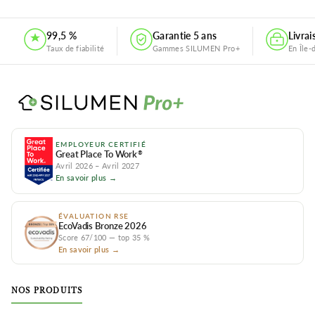
.
99,5 %
Garantie 5 ans
Livra
Taux de fiabilité
Gammes SILUMEN Pro+
En Île-
EMPLOYEUR CERTIFIÉ
Great Place To Work
®
Avril 2026 – Avril 2027
En savoir plus →
ÉVALUATION RSE
EcoVadis Bronze 2026
Score 67/100 — top 35 %
En savoir plus →
NOS PRODUITS