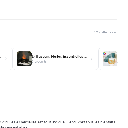
12 collections
Diffuseurs Huiles Essentielles Lumineux
Diffuseurs Huiles Essentielles Noirs
2 produits
2 produ
ur d'huiles essentielles est tout indiqué. Découvrez tous les bienfaits
iles essentielles
.