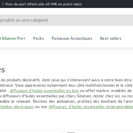
h
|
Frais de port offerts dès 49,99€ en point relais
Silumen Pro+
Packs
Panneaux Acoustiques
Best-sellers
es
 de produits décoratifs, dont ceux qui s’intéressent aussi à votre bien-ê
ntérieur. Vous apprécierez notamment leur côté multifonctionnel et le côté
lité :
diffuseurs d'huiles essentielles en bois
ou effet marbre, modèles de d
diffuseurs d’huiles essentielles pas chers Silumen, rester chez soi, ou recev
réable et relaxant. Recréez des ambiances, profitez des bienfaits de l'a
ntielles électriques
ou nos
diffuseurs d’huiles essentielles programmable