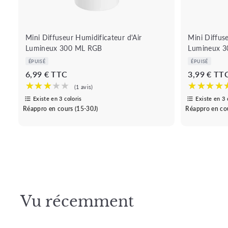
Mini Diffuseur Humidificateur d'Air
Mini Diffuse
Lumineux 300 ML RGB
Lumineux 3
ÉPUISÉ
ÉPUISÉ
D
6,99 € TTC
3,99 € TT
è
s
Existe en 3 coloris
Existe en 3 
Réappro en cours (15-30J)
Réappro en cou
6
,
9
9
€
Vu récemment
★★★
★★★★★
(1 avis)