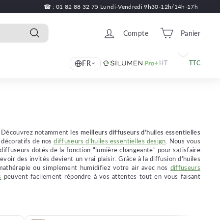
☎ : 01 82 88 32 75 Lundi-Vendredi 9h30-12h/14h-17h
Compte
Panier
Recherche
FR
HT
TTC
tre. Découvrez notamment
les meilleurs diffuseurs d’huiles essentielles
 décoratifs de nos
diffuseurs d'huiles essentielles design
. Nous vous
iffuseurs dotés de la fonction "lumière changeante" pour satisfaire
oir des invités devient un vrai plaisir. Grâce à la diffusion d'huiles
romathérapie ou simplement humidifiez votre air avec nos
diffuseurs
s
peuvent facilement répondre à vos attentes tout en vous faisant