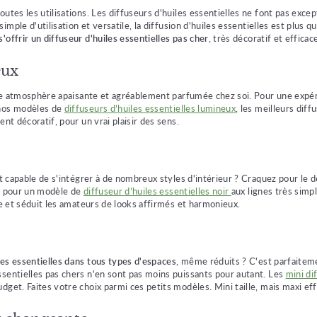
outes les utilisations. Les diffuseurs d'huiles essentielles ne font pas exc
ple d'utilisation et versatile, la diffusion d'huiles essentielles est plus qu
s'offrir un diffuseur d'huiles essentielles pas cher
, très décoratif et efficac
eux
 une atmosphère apaisante et agréablement parfumée chez soi. Pour une expér
 nos modèles de
diffuseurs d’huiles essentielles lumineux
, les meilleurs dif
nt décoratif, pour un vrai plaisir des sens.
t capable de s'intégrer à de nombreux styles d'intérieur ? Craquez pour le des
ez pour un modèle de
diffuseur d’huiles essentielles noir
aux lignes très simpl
le et séduit les amateurs de looks affirmés et harmonieux.
les essentielles dans tous types d'espaces
, même réduits ? C'est parfaiteme
ssentielles pas chers n'en sont pas moins puissants pour autant. Les
mini di
get. Faites votre choix parmi ces petits modèles. Mini taille, mais maxi eff