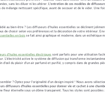
ées, sans les diluer ni les altérer.
L'entretien de ces modèles de diffuseurs
de mélange nettoyant spécifique, avant de secouer et de le vider. Une fois s
s
dié au bien-être ? Les diffuseurs d'huiles essentielles se déclinent jolimen
 vous de choisir selon vos préférences et la décoration de votre intérieur. 
ssentielles en bois
se fait ainsi graphique et moderne, dans un esthétique 
eurs d'huiles essentielles électriques
sont parfaits pour une utilisation faci
eur. L'électricité active le système de diffusion qui transforme instantaném
n d'œil du plaisir d'un air parfumé et purifié, y compris dans de grandes piè
essembler ? Optez pour l'originalité d'un design inspiré ! Nous avons sélect
eurs diffuseurs d'huiles essentielles pour donner vie et cachet à une cham
leur éternelle sous un dôme transparent. Tous les styles sont possibles : la