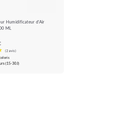
ur Humidificateur d'Air
00 ML
3
C
,
9
coloris
rs (15-30J)
9
€
★★★★★
★★★★★
(2 avis)