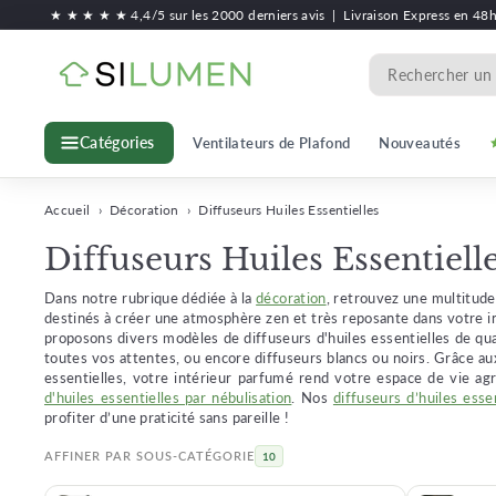
Passer
★ ★ ★ ★ ★ 4,4/5 sur les 2000 derniers avis
|
Livraison Express en 48
au
S
contenu
Search
i
l
Ventilateurs de Plafond
Nouveautés
Catégories
u
m
e
Accueil
›
Décoration
›
Diffuseurs Huiles Essentielles
n
Diffuseurs Huiles Essentiell
Dans notre rubrique dédiée à la
décoration
, retrouvez une multitude
destinés à créer une atmosphère zen et très reposante dans votre i
proposons divers modèles de diffuseurs d'huiles essentielles de qua
toutes vos attentes, ou encore diffuseurs blancs ou noirs. Grâce aux 
essentielles, votre intérieur parfumé rend votre espace de vie ag
d'huiles essentielles par nébulisation
. Nos
diffuseurs d’huiles esse
profiter d’une praticité sans pareille !
AFFINER PAR SOUS-CATÉGORIE
10