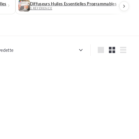
lles
Diffuseurs Huiles Essentielles Programmables
1 RÉFÉRENCE
iquer
Grande
Petit
Lister