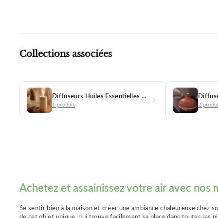
★★
Collections associées
Diffuseurs Huiles Essentielles Blancs
1 produit
2 produ
Achetez et assainissez votre air avec nos m
Se sentir bien à la maison et créer une ambiance chaleureuse chez soi 
de cet objet unique, qui trouve facilement sa place dans toutes les p