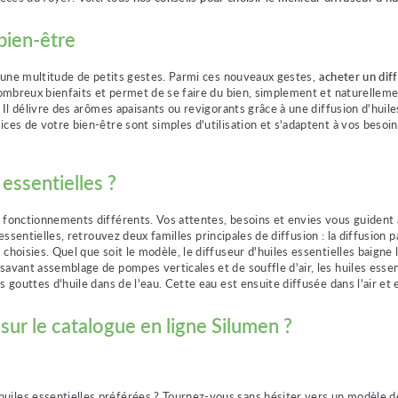
 bien-être
ar une multitude de petits gestes. Parmi ces nouveaux gestes,
acheter un diff
nombreux bienfaits et permet de se faire du bien, simplement et naturelleme
 Il délivre des arômes apaisants ou revigorants grâce à une diffusion d'huile
ces de votre bien-être sont simples d'utilisation et s'adaptent à vos besoin
essentielles ?
e fonctionnements différents. Vos attentes, besoins et envies vous guident 
 essentielles, retrouvez deux familles principales de diffusion : la diffusion 
choisies. Quel que soit le modèle, le diffuseur d'huiles essentielles baigne 
savant assemblage de pompes verticales et de souffle d'air, les huiles essen
 gouttes d'huile dans de l'eau. Cette eau est ensuite diffusée dans l'air et 
 sur le catalogue en ligne Silumen ?
uiles essentielles préférées ? Tournez-vous sans hésiter vers un modèle 