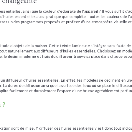
r changeante
ssentielles, ainsi que la couleur d'éclairage de l'appareil ? Il vous suffit d'
 d'huiles essentielles aussi pratique que complète. Toutes les couleurs de l
issez un des programmes proposés et profitez d'une atmosphère visuelle et
itude d'objets de la maison. Cette teinte lumineuse s'intègre sans faute de 
 tout naturellement aux diffuseurs d'huiles essentielles. Choisissez un mod
he,
le design moderne et frais du diffuseur
trouve sa place dans chaque espa
 un diffuseur d'huiles essentielles
. En effet, les modèles se déclinent en une
 La durée de diffusion ainsi que la surface des lieux où se place le diffuseu
l emplira facilement et durablement l'espace d'une brume agréablement parfu
 ?
axation sont de mise. Y diffuser des huiles essentielles y est donc tout indi