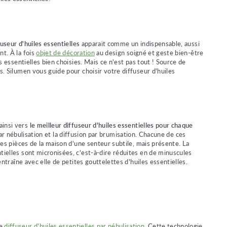
useur d'huiles essentielles
apparait comme un indispensable, aussi
nt. À la fois
objet de décoration
au design soigné et geste bien-être
s essentielles bien choisies. Mais ce n'est pas tout ! Source de
s. Silumen vous guide pour choisir votre diffuseur d'huiles
ainsi vers
le meilleur diffuseur d'huiles essentielles pour chaque
par nébulisation et la diffusion par brumisation. Chacune de ces
les pièces de la maison d'une senteur subtile, mais présente. La
tielles sont micronisées, c'est-à-dire réduites en de minuscules
entraîne avec elle de petites gouttelettes d'huiles essentielles.
de
diffuseur d'huiles essentielles par nébulisation
. Cette technologie