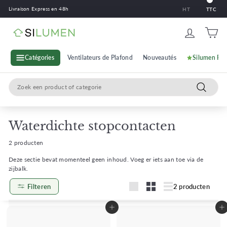
Ga
Livraison Express en 48h
HT
TTC
naar
inhoud
S
i
l
Catégories
Ventilateurs de Plafond
Nouveautés
Silumen Pr
u
Search
m
Zoeken
e
n
Waterdichte stopcontacten
2 producten
Deze sectie bevat momenteel geen inhoud. Voeg er iets aan toe via de
zijbalk.
Filteren
2 producten
Groot
Petit
Lijster
Toevoegen aan winkelwagen
Toevoegen aan winkelwagen