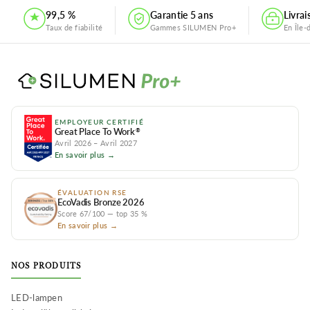
99,5 %
Garantie 5 ans
Livra
Taux de fiabilité
Gammes SILUMEN Pro+
En Île-
EMPLOYEUR CERTIFIÉ
Great Place To Work
®
Avril 2026 – Avril 2027
En savoir plus →
ÉVALUATION RSE
EcoVadis Bronze 2026
Score 67/100 — top 35 %
En savoir plus →
NOS PRODUITS
LED-lampen