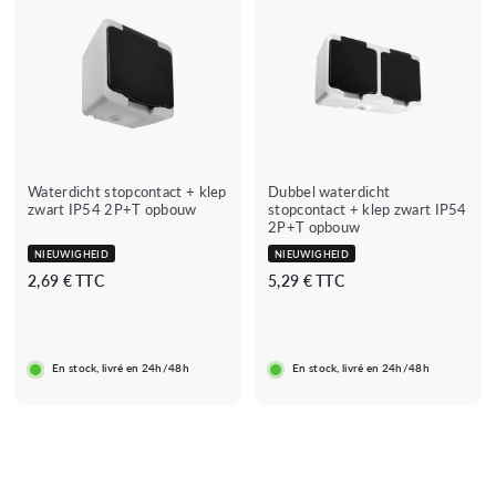
Waterdicht stopcontact + klep
Dubbel waterdicht
zwart IP54 2P+T opbouw
stopcontact + klep zwart IP54
2P+T opbouw
NIEUWIGHEID
NIEUWIGHEID
2
5
2,69 € TTC
5,29 € TTC
,
,
6
2
9
9
En stock, livré en 24h/48h
En stock, livré en 24h/48h
€
€