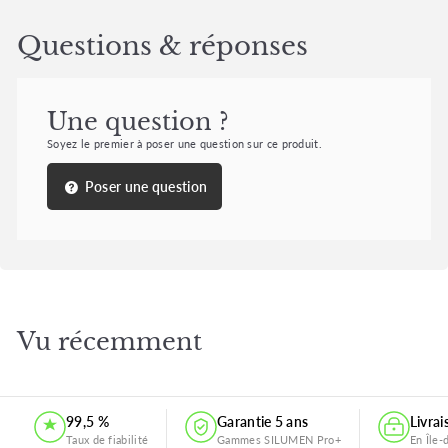
Questions & réponses
Une question ?
Soyez le premier à poser une question sur ce produit.
Poser une question
Vu récemment
99,5 %
Garantie 5 ans
Livra
Taux de fiabilité
Gammes SILUMEN Pro+
En Île-