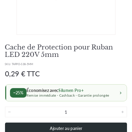
Cache de Protection pour Ruban
LED 220V 5mm
SKU:
TAPPO-S38-5MM
Prix
Prix
0,29
0,29 € TTC
régulier
régulier
€
Économisez avec
Silumen Pro+
−25%
Remise immédiate · Cashback · Garantie prolongée
−
+
Ajouter au panier