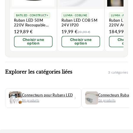
BATILED · CONSTRUCT+
LUMIA · COBLINE
LUMIA · ARCHI
Ruban LED 50M
Ruban LED COB 5M
Ruban LED 
220V Recoupable
24V IP20
220V AC Rec
2835 IP65
IP65 432LE
129,89 €
19,99 €
184,99 €
29,99 €
21
120LED/m
Choisir une
Choisir une
Choisir
option
option
optio
Explorer les catégories liées
3 catégories
Connecteurs pour Rubans LED
Connecteurs Ruban
84 produits
16 produits