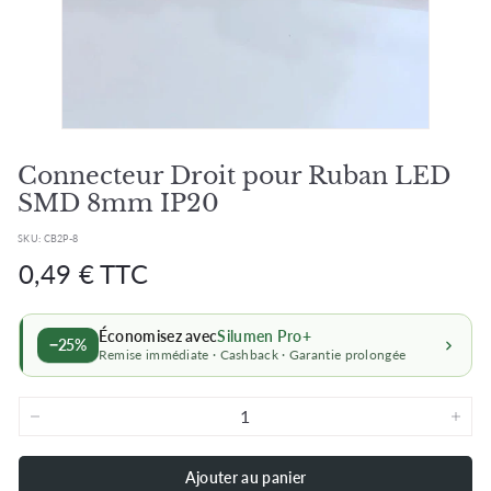
Connecteur Droit pour Ruban LED
SMD 8mm IP20
SKU:
CB2P-8
Prix
Prix
0,49
0,49 € TTC
régulier
régulier
€
Économisez avec
Silumen Pro+
−25%
Remise immédiate · Cashback · Garantie prolongée
−
+
Ajouter au panier