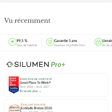
Vu récemment
99,5 %
Garantie 5 ans
Livra
Taux de fiabilité
Gammes SILUMEN Pro+
En Île-
EMPLOYEUR CERTIFIÉ
Great Place To Work
®
Avril 2026 – Avril 2027
En savoir plus →
ÉVALUATION RSE
EcoVadis Bronze 2026