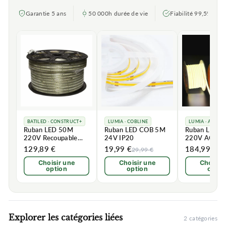
Garantie 5 ans
50 000h durée de vie
Fiabilité 99,5%
BATILED · CONSTRUCT+
LUMIA · COBLINE
LUMIA · ARCHI
Ruban LED 50M
Ruban LED COB 5M
Ruban LED 
220V Recoupable
24V IP20
220V AC Rec
2835 IP65
IP65 432LE
129,89 €
19,99 €
184,99 €
29,99 €
21
120LED/m
Choisir une
Choisir une
Choisir
option
option
optio
Explorer les catégories liées
2 catégories