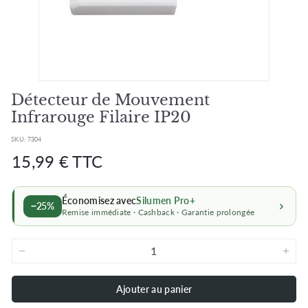
Détecteur de Mouvement
Infrarouge Filaire IP20
SKU:
7304
Prix
Prix
15,99
15,99 € TTC
régulier
régulier
€
Économisez avec
Silumen Pro+
−25%
Remise immédiate · Cashback · Garantie prolongée
−
+
Ajouter au panier