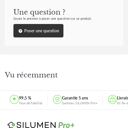
Une question ?
Soyez le premier à poser une question sur ce produit.
Poser une question
Vu récemment
99,5 %
Garantie 5 ans
Livra
Taux de fiabilité
Gammes SILUMEN Pro+
En Île-