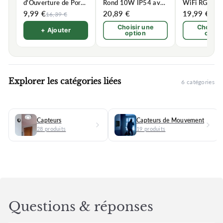
d'Ouverture de Porte
Rond 10W IP54 avec
WiFi RGBW 
Intelligent Wifi
détecteur de
IP44 90LED
9,99 €
20,89 €
19,99 €
16,39 €
27,4
mouvement
Choisir une
Choisir
+ Ajouter
option
optio
Explorer les catégories liées
6 catégories
Capteurs
Capteurs de Mouvement
28 produits
19 produits
Questions & réponses