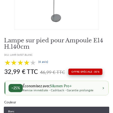
Lampe sur pied pour Ampoule E14
H.140cm
SKU:
LAMP-56507-BLANC
★★★★★
★★★★★
(4 avis)
Prix
Prix
32,99
32,99 € TTC
46,99
46,99 € TTC
OFFRE SPÉCIALE -30%
barré
régulier
€
€
Économisez avec
Silumen Pro+
−25%
Remise immédiate · Cashback · Garantie prolongée
Couleur
Blanc