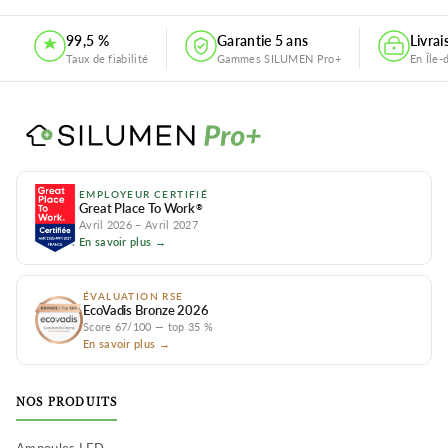
99,5 %
Garantie 5 ans
Livra
Taux de fiabilité
Gammes SILUMEN Pro+
En Île-
EMPLOYEUR CERTIFIÉ
Great Place To Work
®
Avril 2026 – Avril 2027
En savoir plus →
ÉVALUATION RSE
EcoVadis Bronze 2026
Score 67/100 — top 35 %
En savoir plus →
NOS PRODUITS