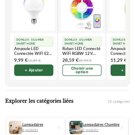
DOMLUX · SILUMEN
DOMLUX · SILUMEN
DOMLUX · SIL
SMART HOME
SMART HOME
SMART HOME
Ampoule LED
Ruban LED Connecté
Ampoule LE
Connectée WiFi E27
WiFi RGBW 12V
Connectée W
11W G95 RGBW
IP44 90LED/m
5.5W RGBW
9,99 €
28,59 €
11,29 €
12,89 €
39,99 €
Choisir une
+ Ajouter
+ Ajou
option
Explorer les catégories liées
15 catégories
Lampadaires
Lampadaires Chambre
6 produits
2 produits