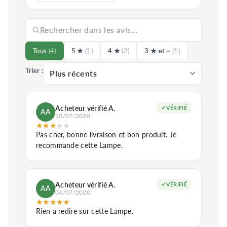
Tous
(4)
5 ★
(1)
4 ★
(2)
3 ★ et −
(1)
Trier :
Acheteur vérifié A.
VÉRIFIÉ
AA
10/07/2020
★
★
★
★
★
Pas cher, bonne livraison et bon produit. Je
recommande cette Lampe.
Acheteur vérifié A.
VÉRIFIÉ
AA
04/07/2020
★
★
★
★
★
Rien a redire sur cette Lampe.