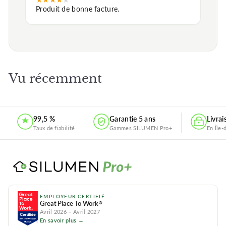
Produit de bonne facture.
Vu récemment
99,5 %
Garantie 5 ans
Livra
Taux de fiabilité
Gammes SILUMEN Pro+
En Île-
EMPLOYEUR CERTIFIÉ
Great Place To Work
®
Avril 2026 – Avril 2027
En savoir plus →