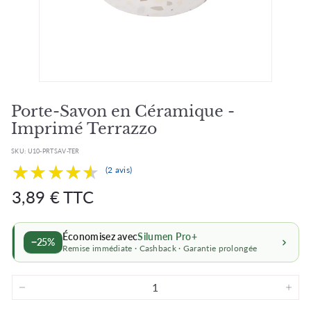
Porte-Savon en Céramique -
Imprimé Terrazzo
SKU:
U10-PRTSAV-TER
★★★★★
★★★★★
(2 avis)
Prix
Prix
3,89
3,89 € TTC
régulier
régulier
€
Économisez avec
Silumen Pro+
−25%
Remise immédiate · Cashback · Garantie prolongée
−
+