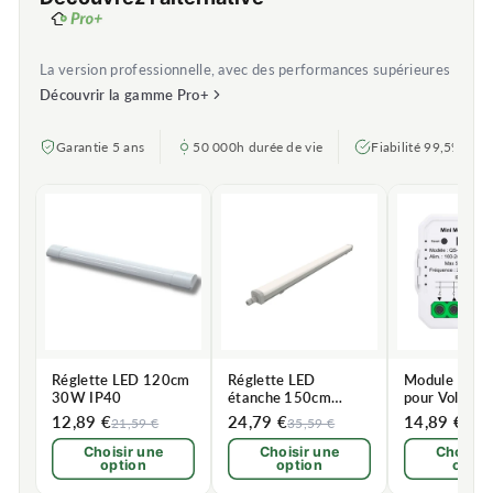
La version professionnelle, avec des performances supérieures
Découvrir la gamme Pro+
Garantie 5 ans
50 000h durée de vie
Fiabilité 99,5%
Réglette LED 120cm
Réglette LED
Module Inter
30W IP40
étanche 150cm
pour Volet Ro
46.5W 120lm/W
12,89 €
24,79 €
14,89 €
21,59 €
35,59 €
19,8
Choisir une
Choisir une
Choisir
option
option
optio