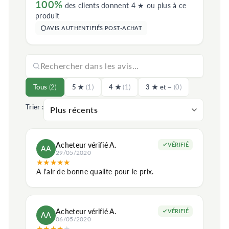
100%
des clients donnent 4 ★ ou plus à ce
produit
AVIS AUTHENTIFIÉS POST-ACHAT
Tous
(2)
5 ★
(1)
4 ★
(1)
3 ★ et −
(0)
Trier :
Acheteur vérifié A.
VÉRIFIÉ
AA
29/05/2020
★
★
★
★
★
A l'air de bonne qualite pour le prix.
Acheteur vérifié A.
VÉRIFIÉ
AA
06/05/2020
★
★
★
★
★