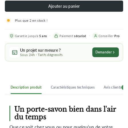
Ajouter au panier
Plus que 2 en stock !
Garantie jusqu'à
5 ans
Paiement
sécurisé
Conseiller
Pro
Un projet sur mesure ?
Demander
Sous 24h · Tarifs dégressifs
Description produit
Caractéristiques techniques
Avis clients
2
Un porte-savon bien dans l'air
du temps
Que ce soit chez vous ou pour quelqu'un de votre