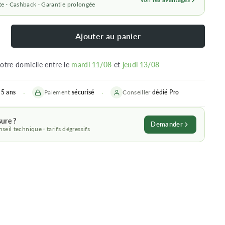
e · Cashback · Garantie prolongée
Ajouter au panier
votre domicile entre le
mardi 11/08
et
jeudi 13/08
5 ans
Paiement
sécurisé
Conseiller
dédié
Pro
sure ?
Demander
seil technique · tarifs dégressifs