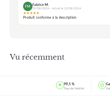
Fabrice M.
FM
29/08/2024 · Achat le 13/08/2024
★
★
★
★
★
Produit conforme à la description
Vu récemment
99,5 %
Ga
Taux de fiabilité
Ga