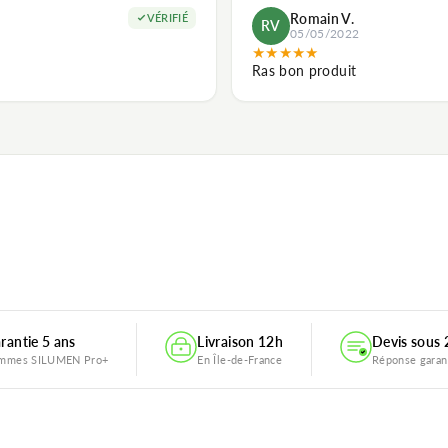
Romain V.
VÉRIFIÉ
RV
05/05/2022
★
★
★
★
★
Ras bon produit
rantie 5 ans
Livraison 12h
Devis sous
mmes SILUMEN Pro+
En Île-de-France
Réponse garan