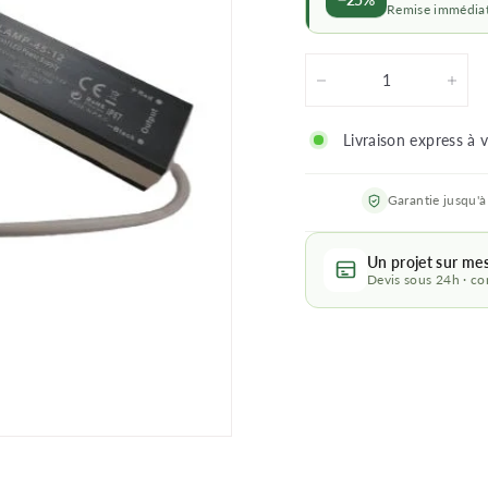
Remise immédiat
−
+
Livraison express à 
Garantie jusqu'à
Un projet sur me
Devis sous 24h · con