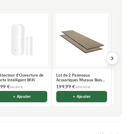
étecteur d'Ouverture de
Lot de 2 Panneaux
Réglette 
rte Intelligent Wifi
Acoustiques Muraux Bois
150cm 4
240x60x2,2cm - Chêne
Pack de 
,99 €
199,99 €
199,89 
16,39 €
239,99 €
Blanc avec Fond Noir
+ Ajouter
+ Ajouter
Chois