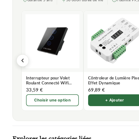
Interrupteur pour Volet
Côntroleur de Lumière Pixe
Roulant Connecté Wifi
Effet Dynamique
Tactile
33,59 €
69,89 €
Choisir une option
+ Ajouter
Explorer les catégories liées