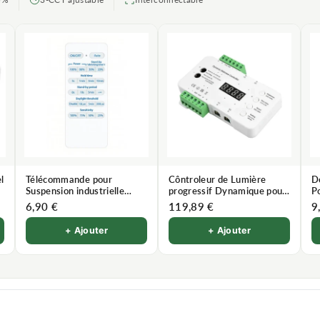
l
Télécommande pour
Côntroleur de Lumière
D
Suspension industrielle
progressif Dynamique pour
Po
Dimmable 250W avec
Escalier
6,90 €
119,89 €
9
détecteur de mouvement
+ Ajouter
+ Ajouter