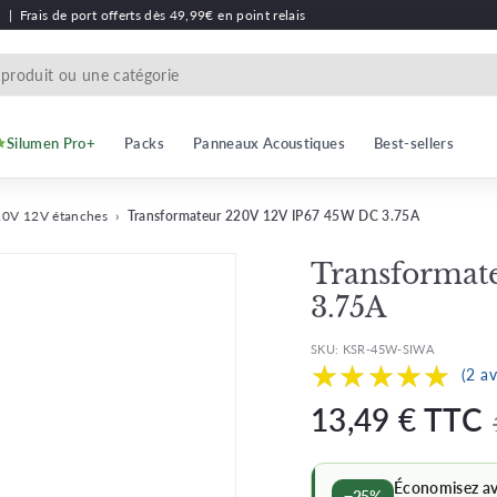
h
|
Frais de port offerts dès 49,99€ en point relais
Silumen Pro+
Packs
Panneaux Acoustiques
Best-sellers
20V 12V étanches
›
Transformateur 220V 12V IP67 45W DC 3.75A
Transformat
3.75A
SKU:
KSR-45W-SIWA
★★★★★
★★★★★
(2 av
Prix
13,49 € TTC
barré
Économisez a
−25%