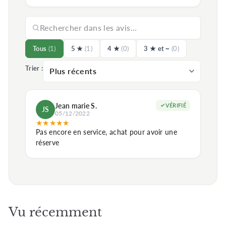
Tous
(1)
5 ★
(1)
4 ★
(0)
3 ★ et −
(0)
Trier :
Jean marie S.
VÉRIFIÉ
JS
05/12/2022
★
★
★
★
★
Pas encore en service, achat pour avoir une
réserve
Vu récemment