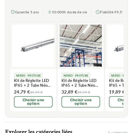
Garantie 5 ans
50 000h durée de vie
Fiabilité 99,5%
NEREO · PROTUBE
NEREO · PROTUBE
NEREO · PROTU
Kit de Réglette LED
Kit de Réglette LED
Kit de Régle
IP65 + 2 Tube Néon
IP65 + 2 Tube Néon
IP65 + Tube
LED 120cm T8 18W
LED 150cm T8 22W
LED 120cm 
24,79 €
32,89 €
19,89 €
39,99 €
59,99 €
35,0
Choisir une
Choisir une
Choisir
option
option
optio
Explorer les catégories liées
6 catégories