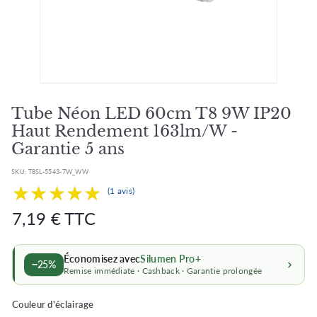
Tube Néon LED 60cm T8 9W IP20
Haut Rendement 163lm/W -
Garantie 5 ans
SKU:
T8SL-5543-7W_WW
★★★★★
★★★★★
(1 avis)
Prix
Prix
7,19
7,19 € TTC
régulier
régulier
€
Économisez avec
Silumen Pro+
−25%
Remise immédiate · Cashback · Garantie prolongée
Couleur d'éclairage