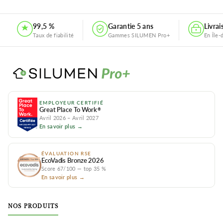
99,5 %
Garantie 5 ans
Livra
Taux de fiabilité
Gammes SILUMEN Pro+
En Île-
EMPLOYEUR CERTIFIÉ
Great Place To Work
®
Avril 2026 – Avril 2027
En savoir plus →
ÉVALUATION RSE
EcoVadis Bronze 2026
Score 67/100 — top 35 %
En savoir plus →
NOS PRODUITS