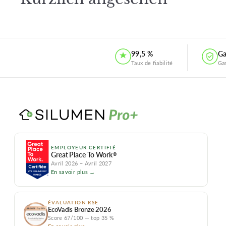
99,5 %
Ga
Taux de fiabilité
Ga
EMPLOYEUR CERTIFIÉ
Great Place To Work
®
Avril 2026 – Avril 2027
En savoir plus →
ÉVALUATION RSE
EcoVadis Bronze 2026
Score 67/100 — top 35 %