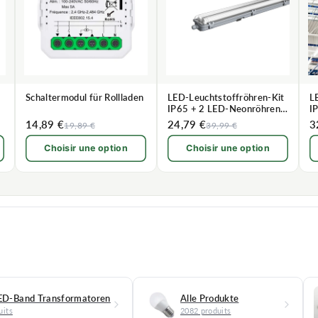
Schaltermodul für Rollladen
LED-Leuchtstoffröhren-Kit
L
IP65 + 2 LED-Neonröhren
I
120cm T8 18W
1
14,89 €
24,79 €
3
19,89 €
39,99 €
Choisir une option
Choisir une option
ED-Band Transformatoren
Alle Produkte
uits
2082 produits