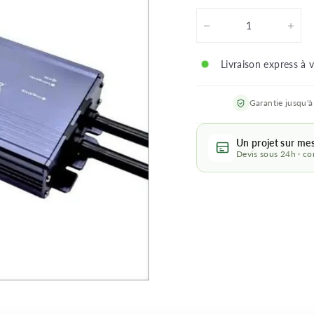
−
+
Livraison express à 
Garantie jusqu'à
Un projet sur me
Devis sous 24h · con