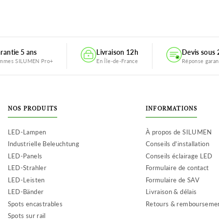
rantie 5 ans
Livraison 12h
Devis sous
mmes SILUMEN Pro+
En Île-de-France
Réponse garan
NOS PRODUITS
INFORMATIONS
LED-Lampen
À propos de SILUMEN
Industrielle Beleuchtung
Conseils d'installation
LED-Panels
Conseils éclairage LED
LED-Strahler
Formulaire de contact
LED-Leisten
Formulaire de SAV
LED-Bänder
Livraison & délais
Spots encastrables
Retours & rembourseme
Spots sur rail