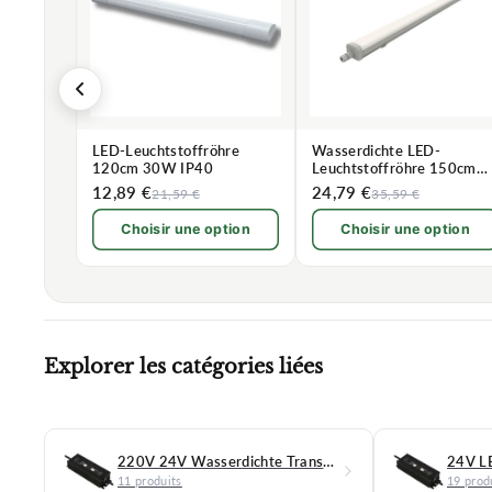
LED-Leuchtstoffröhre
Wasserdichte LED-
120cm 30W IP40
Leuchtstoffröhre 150cm
46,5W IP66 120lm/W
12,89 €
24,79 €
21,59 €
35,59 €
Choisir une option
Choisir une option
Explorer les catégories liées
220V 24V Wasserdichte Transformatoren
24V L
11 produits
19 prod