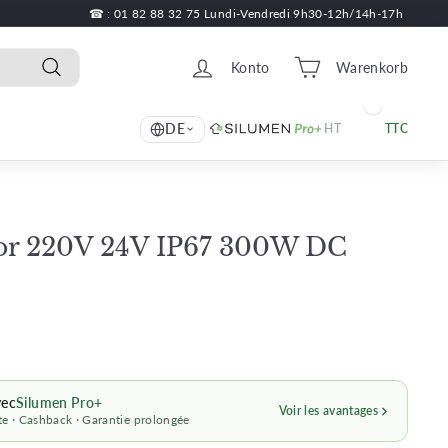
☎ : 01 82 88 32 75 Lundi-Vendredi 9h30-12h/14h-17h
Konto
Warenkorb
Recherche
DE
HT
TTC
or 220V 24V IP67 300W DC
egulärer
55,19
reis
€
vec
Silumen Pro+
Voir les avantages
e · Cashback · Garantie prolongée