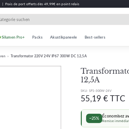
h
|
Frais de port offerts dès 49,99€ en point relais
Silumen Pro+
Packs
Akustikpaneele
Best-sellers
oren
›
Transformator 220V 24V IP67 300W DC 12,5A
Transformat
12,5A
SKU:
SFS-300W-24V
Regulärer
R
55,19 € TTC
Preis
P
Économisez a
−25%
Remise immédiat