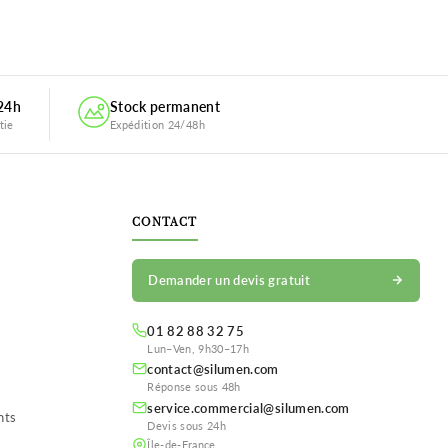
 24h
Stock permanent
tie
Expédition 24/48h
CONTACT
Demander un devis gratuit
01 82 88 32 75
Lun–Ven, 9h30–17h
contact@silumen.com
Réponse sous 48h
service.commercial@silumen.com
nts
Devis sous 24h
Île-de-France