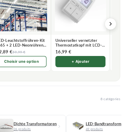
ED-Leuchtstoffröhren-Kit
Universeller vernetzter
Universel
P65 + 2 LED-Neonröhren
Thermostatkopf mit LCD-
Thermost
50cm T8 22W
Bildschirm
2,89 €
16,99 €
26,89 €
59,99 €
Choisir une option
+ Ajouter
8 catégories
Dichte Transformatoren
LED-Bandtransformatore
26 produits
49 produits