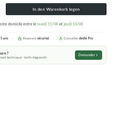
In den Warenkorb legen
votre domicile entre le
mardi 11/08
et
jeudi 13/08
5 ans
Paiement
sécurisé
Conseiller
dédié
Pro
sure ?
Demander
seil technique · tarifs dégressifs