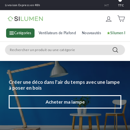
Passer
Livraison Express en 48h
HT
TTC
au
contenu
S
i
l
Catégories
Ventilateurs de Plafond
Nouveautés
Silumen Pr
u
Search
m
Recherc
e
n
Créer une déco dans l'air du temps avec une lampe
à poser en bois
Acheter ma lampe