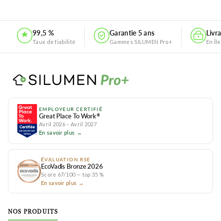
99,5 %
Garantie 5 ans
Livr
Taux de fiabilité
Gammes SILUMEN Pro+
En Îl
EMPLOYEUR CERTIFIÉ
Great Place To Work
®
Avril 2026 – Avril 2027
En savoir plus →
ÉVALUATION RSE
EcoVadis Bronze 2026
Score 67/100 — top 35 %
En savoir plus →
NOS PRODUITS