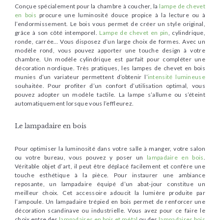
Conçue spécialement pour la chambre à coucher, la
lampe de chevet
en bois
procure une luminosité douce propice à la lecture ou à
l’endormissement. Le bois vous permet de créer un style original,
grâce à son côté intemporel.
Lampe de chevet en pin
, cylindrique,
ronde, carrée… Vous disposez d’un large choix de formes. Avec un
modèle rond, vous pouvez apporter une touche design à votre
chambre. Un modèle cylindrique est parfait pour compléter une
décoration nordique. Très pratiques, les lampes de chevet en bois
munies d’un variateur permettent d’obtenir l’
intensité lumineuse
souhaitée. Pour profiter d’un confort d’utilisation optimal, vous
pouvez adopter un modèle tactile. La lampe s’allume ou s’éteint
automatiquement lorsque vous l’effleurez.
Le lampadaire en bois
Pour optimiser la luminosité dans votre salle à manger, votre salon
ou votre bureau, vous pouvez y poser un
lampadaire en bois
.
Véritable objet d’art, il peut être déplacé facilement et confère une
touche esthétique à la pièce. Pour instaurer une ambiance
reposante, un lampadaire équipé d’un abat-jour constitue un
meilleur choix. Cet accessoire adoucit la lumière produite par
l’ampoule. Un lampadaire trépied en bois permet de renforcer une
décoration scandinave ou industrielle. Vous avez pour ce faire le
choix entre des
lampadaires en bois et métal
ou des
lampadaires bois