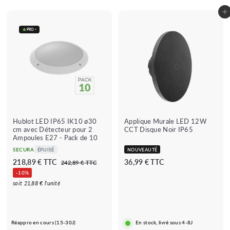
i
i
e
e
Ajouter au panier
r
r
PRO
+
Hublot LED IP65 IK10 ø30
Applique Murale LED 12W
cm avec Détecteur pour 2
CCT Disque Noir IP65
Ampoules E27 - Pack de 10
SECURA
ÉPUISÉ
NOUVEAUTÉ
P
P
2
3
218,89 € TTC
36,99 € TTC
2
242,89 € TTC
r
r
4
1
6
-10%
i
i
2
8
,
soit 21,88 € l'unité
,
x
x
,
9
8
b
r
9
8
9
a
é
€
9
€
r
g
Réappro en cours (15-30J)
En stock, livré sous 4-8J
r
u
€