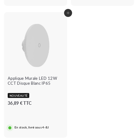
é
l
i
e
Ajouter au panier
r
Applique Murale LED 12W
CCT Disque Blanc IP65
NOUVEAUTÉ
3
36,89 € TTC
6
,
8
En stock, livré sous 4-8J
9
€