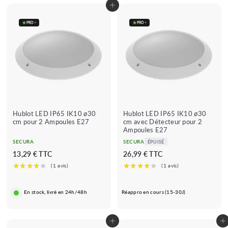
Ajouter au panier
PRO
+
PRO
+
★★★★
★★★★★
(1 avis)
★
Hublot LED IP65 IK10 ø30
Hublot LED IP65 IK10 ø30
cm pour 2 Ampoules E27
cm avec Détecteur pour 2
Ampoules E27
SECURA
SECURA
ÉPUISÉ
1
2
13,29 € TTC
26,99 € TTC
3
6
,
,
2
9
En stock, livré en 24h/48h
Réappro en cours (15-30J)
9
9
€
€
Ajouter au panier
Ajouter au panier