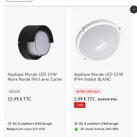
Grande
Petit
Lister
Ajouter au panier
Applique Murale LED 15W
Applique Murale LED 12W
Noire Ronde IP65 avec Cache
IP44 Hublot BLANC
ÉPUISÉ
OFFRE SPÉCIALE
P
P
1
5
15,99 € TTC
5,99 € TTC
1
19,99 € TTC
r
r
9
5
,
-70%
i
i
,
,
9
9
x
x
9
9
9
b
r
€
En 3 couleurs d'éclairage
En 3 couleurs d'éclairage
9
€
a
é
Réappro en cours (15-30J)
En stock, livré en 24h/48h
€
r
g
r
u