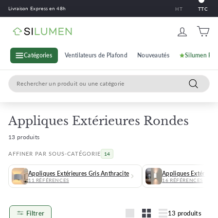
Passer
Livraison Express en 48h
HT
TTC
au
contenu
S
i
l
Catégories
Ventilateurs de Plafond
Nouveautés
Silumen Pr
u
Search
m
Recherc
e
n
Appliques Extérieures Rondes
13 produits
AFFINER PAR SOUS-CATÉGORIE
14
Appliques Extérieures Gris Anthracite
Appliques Extérieur
11 RÉFÉRENCES
16 RÉFÉRENCES
Filtrer
13 produits