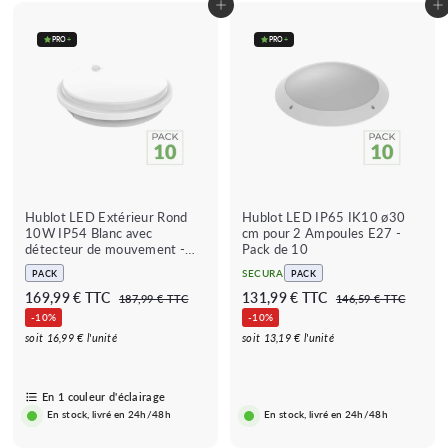
e
Ajouter au panier
Ajouter au panier
r
PRO
+
PRO
+
Hublot LED Extérieur Rond
Hublot LED IP65 IK10 ø30
10W IP54 Blanc avec
cm pour 2 Ampoules E27 -
détecteur de mouvement -
Pack de 10
Pack de 10
SECURA
PACK
PACK
P
P
P
P
1
1
169,99 € TTC
131,99 € TTC
1
1
187,99 € TTC
146,59 € TTC
r
r
r
r
8
4
6
3
-10%
-10%
i
i
7
i
i
6
9
1
soit 16,99 € l'unité
soit 13,19 € l'unité
,
,
x
x
x
x
,
,
9
5
b
r
b
r
9
9
9
9
a
é
a
é
€
€
En 1 couleur d'éclairage
9
9
r
g
r
g
En stock, livré en 24h/48h
En stock, livré en 24h/48h
r
u
r
u
€
€
é
l
é
l