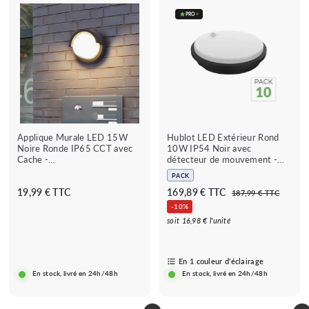
PRO
+
Applique Murale LED 15W
Hublot LED Extérieur Rond
Noire Ronde IP65 CCT avec
10W IP54 Noir avec
Cache -
détecteur de mouvement -
3000K/4200K/6400K
Pack de 10
PACK
★★★★
★★★★★
★★★★
★★★★★
(1 avis)
(1 avis)
P
P
1
1
19,99 € TTC
169,89 € TTC
1
187,99 € TTC
★
★
r
r
8
9
6
-10%
i
i
7
,
9
soit 16,98 € l'unité
,
x
x
9
,
9
b
r
9
9
8
a
é
€
En 1 couleur d'éclairage
€
9
r
g
En stock, livré en 24h/48h
En stock, livré en 24h/48h
r
u
€
é
l
i