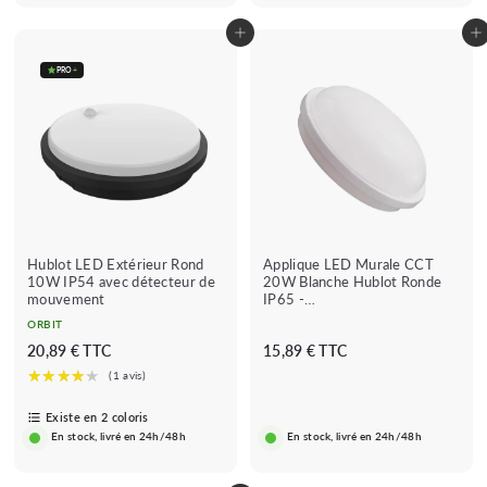
é
l
Ajouter au panier
Ajouter au panier
i
e
PRO
+
r
Hublot LED Extérieur Rond
Applique LED Murale CCT
10W IP54 avec détecteur de
20W Blanche Hublot Ronde
mouvement
IP65 -
3000K/4000K/6500K
ORBIT
2
1
20,89 € TTC
15,89 € TTC
0
5
,
,
8
8
Existe en 2 coloris
En stock, livré en 24h/48h
En stock, livré en 24h/48h
9
9
€
€