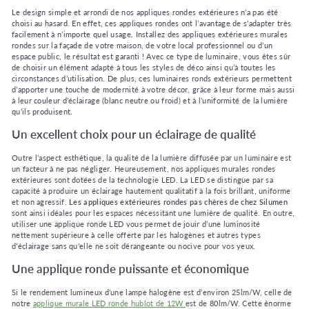
Le design simple et arrondi de nos appliques rondes extérieures n’a pas été
choisi au hasard. En effet, ces appliques rondes ont l’avantage de s’adapter très
facilement à n’importe quel usage. Installez des appliques extérieures murales
rondes sur la façade de votre maison, de votre local professionnel ou d’un
espace public, le résultat est garanti ! Avec ce type de luminaire, vous êtes sûr
de choisir un élément adapté à tous les styles de déco ainsi qu’à toutes les
circonstances d’utilisation. De plus, ces luminaires ronds extérieurs permettent
d’apporter une touche de modernité à votre décor, grâce à leur forme mais aussi
à leur couleur d’éclairage (blanc neutre ou froid) et à l’uniformité de la lumière
qu’ils produisent.
Un excellent choix pour un éclairage de qualité
Outre l’aspect esthétique, la qualité de la lumière diffusée par un luminaire est
un facteur à ne pas négliger. Heureusement, nos appliques murales rondes
extérieures sont dotées de la technologie LED. La LED se distingue par sa
capacité à produire un éclairage hautement qualitatif à la fois brillant, uniforme
et non agressif.
Les appliques extérieures rondes pas chères de chez Silumen
sont ainsi idéales pour les espaces nécessitant une lumière de qualité. En outre,
utiliser une applique ronde LED vous permet de jouir d’une luminosité
nettement supérieure à celle offerte par les halogènes et autres types
d’éclairage sans qu’elle ne soit dérangeante ou nocive pour vos yeux.
Une applique ronde puissante et économique
Si le rendement lumineux d’une lampe halogène est d’environ 25lm/W, celle de
notre
applique murale LED ronde hublot de 12W
est de 80lm/W. Cette énorme