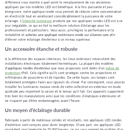
différence vous montre à quel point le remplacement de vos anciennes
appliques par nos modèles LED est bénéfique. A la fois puissante et peu
énergivore, notre applique ronde vous permet de réduire votre consommation
en électricité tout en améliorant considérablement la puissance de votre
éclairage. L’
intensité lumineuse
produite par nos appliques rondes LED est à ce
jour inégalable, ce qui en fait la meilleure solution d’éclairage pour les
professionnels et particuliers. Vous aussi, privilégiez la performance et la
rentabilité et
achetez une applique extérieure ronde sur silumen.com
afin
d’élever votre éclairage d’extérieur à un niveau supérieur.
Un accessoire étanche et robuste
A la différence des espaces intérieurs, les lieux extérieurs nécessitent des
installations électriques totalement hermétiques. La plupart des modèles
d’
appliques rondes d’extérieur
que nous proposons sont dotés d’un
indice de
protection
IP65. Cela signifie qu’ils sont protégés contre les projections et
infiltrations de poussières et de liquides. De cette façon, ces lampes sont
totalement protégées faces aux rigueurs du climat. Par conséquent, vous pouvez
installer les luminaires muraux ronds de cette collection en extérieur en toute
quiétude peu importent la saison et le temps qu’il fait. Ces appareils supportent
très bien les manipulations ainsi que les conditions climatiques extérieures et
ne risquent pas d’être endommagées avant l’heure.
Un moyen d’éclairage durable
Fabriqués à partir de matériaux solides et résistants, nos appliques LED rondes
d’extérieur sont conçues pour durer longtemps. D’une part, ces appliques LED
possèdent une longévité de 20 000 heures, ce qui vous permet de profiter d’un