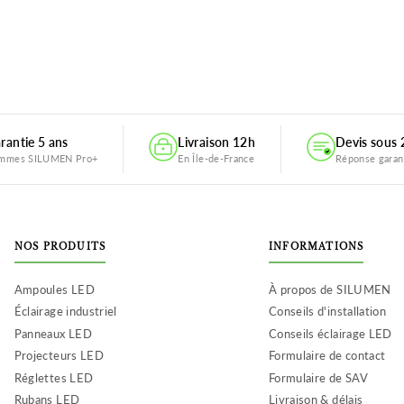
rantie 5 ans
Livraison 12h
Devis sous
mmes SILUMEN Pro+
En Île-de-France
Réponse garan
NOS PRODUITS
INFORMATIONS
Ampoules LED
À propos de SILUMEN
Éclairage industriel
Conseils d'installation
Panneaux LED
Conseils éclairage LED
Projecteurs LED
Formulaire de contact
Réglettes LED
Formulaire de SAV
Rubans LED
Livraison & délais