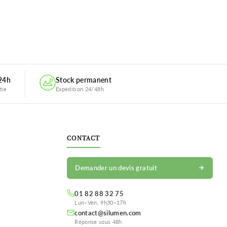
 24h
Stock permanent
tie
Expédition 24/48h
CONTACT
Demander un devis gratuit
01 82 88 32 75
Lun–Ven, 9h30–17h
contact@silumen.com
Réponse sous 48h