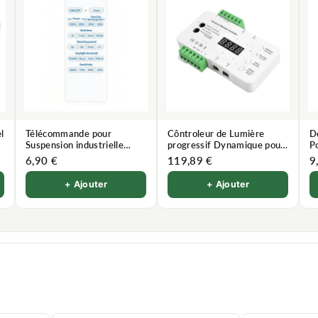
l
Télécommande pour
Côntroleur de Lumière
D
Suspension industrielle
progressif Dynamique pour
Po
Dimmable 250W avec
Escalier
6,90 €
119,89 €
9
détecteur de mouvement
+ Ajouter
+ Ajouter