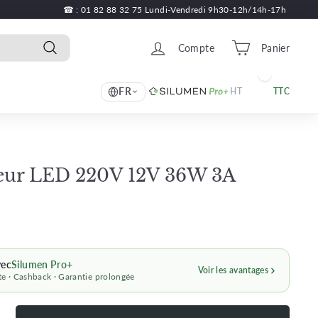
☎ : 01 82 88 32 75 Lundi-Vendredi 9h30-12h/14h-17h
Compte
Panier
Recherche
FR
HT
TTC
eur LED 220V 12V 36W 3A
rix
14,49
égulier
€
vec
Silumen Pro+
Voir les avantages
e · Cashback · Garantie prolongée