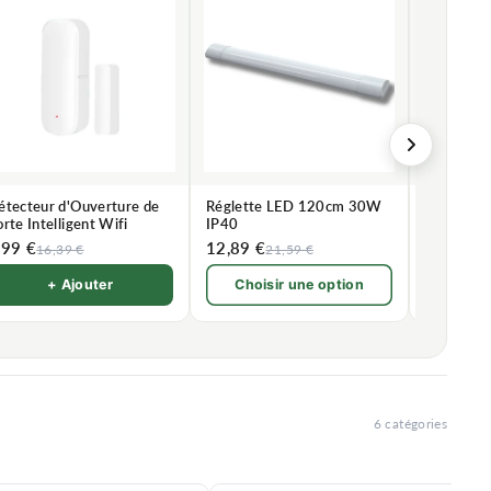
étecteur d'Ouverture de
Réglette LED 120cm 30W
Réglette 
rte Intelligent Wifi
IP40
150cm 4
,99 €
12,89 €
24,79 €
16,39 €
21,59 €
+ Ajouter
Choisir une option
Chois
6 catégories