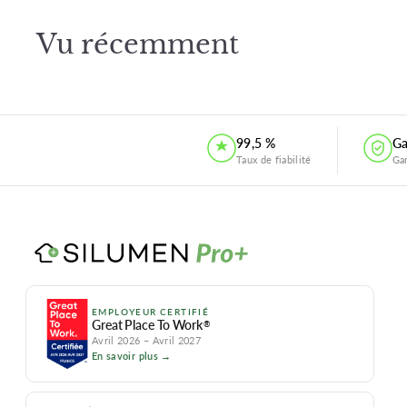
Vu récemment
99,5 %
Ga
Taux de fiabilité
Ga
EMPLOYEUR CERTIFIÉ
Great Place To Work
®
Avril 2026 – Avril 2027
En savoir plus →