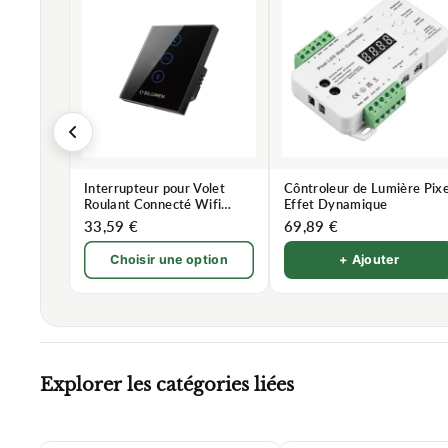
Interrupteur pour Volet
Côntroleur de Lumière Pixe
Roulant Connecté Wifi
Effet Dynamique
Tactile
33,59 €
69,89 €
Choisir une option
+ Ajouter
Explorer les catégories liées