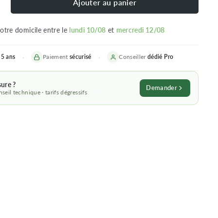
Ajouter au panier
votre domicile entre le
lundi 10/08
et
mercredi 12/08
5 ans
Paiement
sécurisé
Conseiller
dédié
Pro
sure ?
Demander
seil technique · tarifs dégressifs