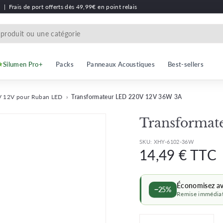
h
|
Frais de port offerts dès 49,99€ en point relais
Silumen Pro+
Packs
Panneaux Acoustiques
Best-sellers
V 12V pour Ruban LED
›
Transformateur LED 220V 12V 36W 3A
Transformat
SKU:
XHY-6102-36W
Prix
P
14,49 € TTC
régulier
r
Économisez a
−25%
Remise immédiat