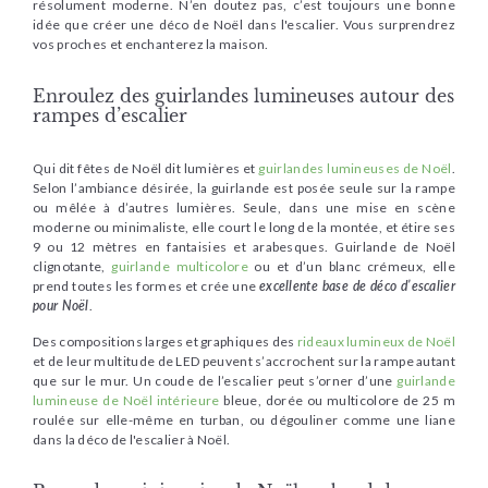
résolument moderne. N’en doutez pas, c’est toujours une bonne
idée que créer une déco de Noël dans l'escalier. Vous surprendrez
vos proches et enchanterez la maison.
Enroulez des guirlandes lumineuses autour des
rampes d’escalier
Qui dit fêtes de Noël dit lumières et
guirlandes lumineuses de Noël
.
Selon l’ambiance désirée, la guirlande est posée seule sur la rampe
ou mêlée à d’autres lumières. Seule, dans une mise en scène
moderne ou minimaliste, elle court le long de la montée, et étire ses
9 ou 12 mètres en fantaisies et arabesques. Guirlande de Noël
clignotante,
guirlande multicolore
ou et d’un blanc crémeux, elle
prend toutes les formes et crée une
excellente base de déco d’escalier
pour Noël
.
Des compositions larges et graphiques des
rideaux lumineux de Noël
et de leur multitude de LED peuvent s’accrochent sur la rampe autant
que sur le mur. Un coude de l’escalier peut s’orner d’une
guirlande
lumineuse de Noël intérieure
bleue, dorée ou multicolore de 25 m
roulée sur elle-même en turban, ou dégouliner comme une liane
dans la déco de l'escalier à Noël.