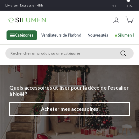
Passer
Livraison Express en 48h
HT
TTC
au
contenu
S
i
l
Catégories
Ventilateurs de Plafond
Nouveautés
Silumen Pr
u
Search
m
Recherc
e
n
Quels accessoires utiliser pour la déco de l'escalier
Acheter mes accessoires