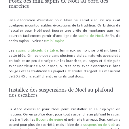
Posez des mini sapins de Noël au bord des
marches
Une décoration d’escalier pour Noël ne serait rien s’il n’y avait
quelques incontournables évocations de la tradition. Or la déco de
l'escalier pour Noël peut figurer une crête de montagne que l’on
pourrait facilement garnir d'une ligne de
sapins de Noël
. Enfin, de
petits sapins… Voire de
mini sapins
!
Les
sapins artificiels de table
, lumineux ou non, se prêtent bien à
cette idée. On les trouve dans plusieurs styles, naturels avec pieds
en bois et un peu de neige sur les branches, ou sages et distingués
avec une fleur de Noël dorée, ou très cosy, avec d’énormes rubans
rouges et les traditionnels paquets et étoiles d’argent. Ils mesurent
de 20 à 45 cm, et affichent des tarifs tout doux.
Installez des suspensions de Noël au plafond
des escaliers
La déco d’escalier pour Noël peut s’installer et se déployer en
hauteur. On en profite donc pour tout suspendre au plafond le sapin,
le père Noël, les
flocons de neige
et même le traineau. Bon, certains
optent pour plus de sobriété, mais l’idée de la
suspension de Noël
au