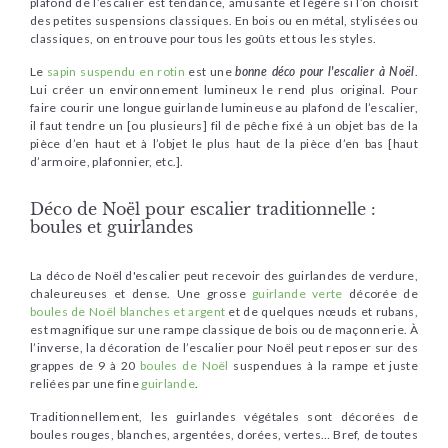
plafond de l’escalier est tendance, amusante et légère si l’on choisit
des petites suspensions classiques. En bois ou en métal, stylisées ou
classiques, on en trouve pour tous les goûts et tous les styles.
Le
sapin suspendu en rotin
est une
bonne déco pour l'escalier à Noël
.
Lui créer un environnement lumineux le rend plus original. Pour
faire courir une longue guirlande lumineuse au plafond de l’escalier,
il faut tendre un [ou plusieurs] fil de pêche fixé à un objet bas de la
pièce d’en haut et à l’objet le plus haut de la pièce d’en bas [haut
d’armoire, plafonnier, etc.].
Déco de Noël pour escalier traditionnelle :
boules et guirlandes
La déco de Noël d'escalier peut recevoir des guirlandes de verdure,
chaleureuses et dense. Une grosse
guirlande verte
décorée de
boules de Noël blanches et argent
et de quelques nœuds et rubans,
est magnifique sur une rampe classique de bois ou de maçonnerie.
À
l’inverse, la décoration de l’escalier pour Noël peut reposer sur des
grappes de 9 à 20
boules de Noël
suspendues à la rampe et juste
reliées par une fine
guirlande
.
Traditionnellement, les guirlandes végétales sont décorées de
boules rouges, blanches, argentées, dorées, vertes… Bref, de toutes