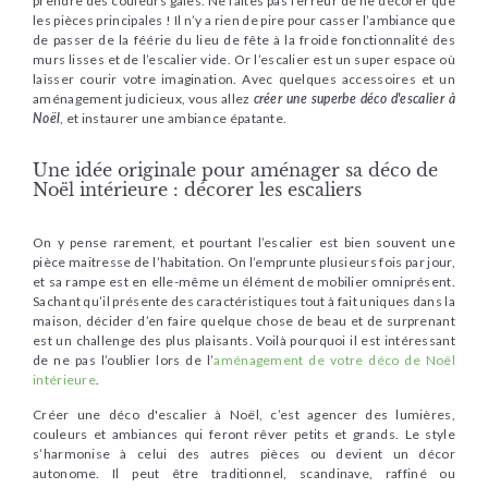
prendre des couleurs gaies. Ne faites pas l’erreur de ne décorer que
les pièces principales ! Il n’y a rien de pire pour casser l’ambiance que
de passer de la féérie du lieu de fête à la froide fonctionnalité des
murs lisses et de l’escalier vide. Or l’escalier est un super espace où
laisser courir votre imagination. Avec quelques accessoires et un
aménagement judicieux, vous allez
créer une superbe déco d'escalier à
Noël
, et instaurer une ambiance épatante.
Une idée originale pour aménager sa déco de
Noël intérieure : décorer les escaliers
On y pense rarement, et pourtant l’escalier est bien souvent une
pièce maitresse de l’habitation. On l’emprunte plusieurs fois par jour,
et sa rampe est en elle-même un élément de mobilier omniprésent.
Sachant qu’il présente des caractéristiques tout à fait uniques dans la
maison, décider d’en faire quelque chose de beau et de surprenant
est un challenge des plus plaisants. Voilà pourquoi il est intéressant
de ne pas l’oublier lors de l’
aménagement de votre déco de Noël
intérieure
.
Créer une déco d'escalier à Noël, c’est agencer des lumières,
couleurs et ambiances qui feront rêver petits et grands. Le style
s’harmonise à celui des autres pièces ou devient un décor
autonome. Il peut être traditionnel, scandinave, raffiné ou