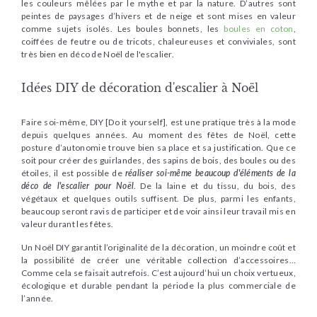
les couleurs mêlées par le mythe et par la nature. D’autres sont
peintes de paysages d’hivers et de neige et sont mises en valeur
comme sujets isolés. Les boules bonnets, les
boules en coton
,
coiffées de feutre ou de tricots, chaleureuses et conviviales, sont
très bien en déco de Noël de l'escalier.
Idées DIY de décoration d'escalier à Noël
Faire soi-même, DIY [Do it yourself], est une pratique très à la mode
depuis quelques années. Au moment des fêtes de Noël, cette
posture d’autonomie trouve bien sa place et sa justification. Que ce
soit pour créer des guirlandes, des sapins de bois, des boules ou des
étoiles, il est possible de
réaliser soi-même beaucoup d'éléments de la
déco de l'escalier pour Noël
. De la laine et du tissu, du bois, des
végétaux et quelques outils suffisent. De plus, parmi les enfants,
beaucoup seront ravis de participer et de voir ainsi leur travail mis en
valeur durant les fêtes.
Un Noël DIY garantit l’originalité de la décoration, un moindre coût et
la possibilité de créer une véritable collection d’accessoires…
Comme cela se faisait autrefois. C’est aujourd’hui un choix vertueux,
écologique et durable pendant la période la plus commerciale de
l’année.