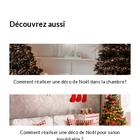
Découvrez aussi
Comment réaliser une déco de Noël dans la chambre?
Comment réaliser une déco de Noël pour salon
10 
inoubliable ?