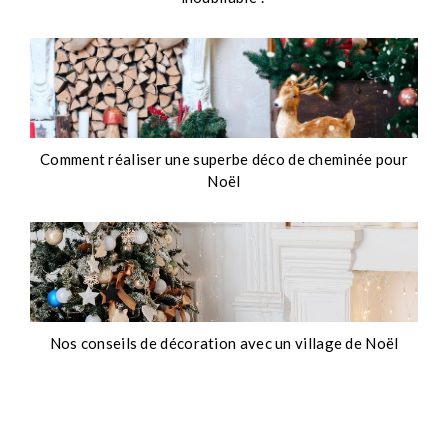
Comment réaliser une superbe déco de cheminée pour
Noël
Com
Nos conseils de décoration avec un village de Noël