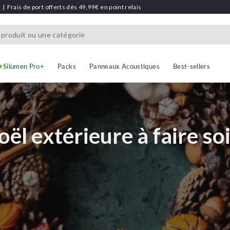
h
|
Frais de port offerts dès 49,99€ en point relais
Silumen Pro+
Packs
Panneaux Acoustiques
Best-sellers
oël extérieure à faire s