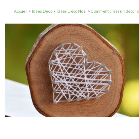
Accueil
>
Idées Déco
>
Idées Déco Noël
>
Comment créer un décor d