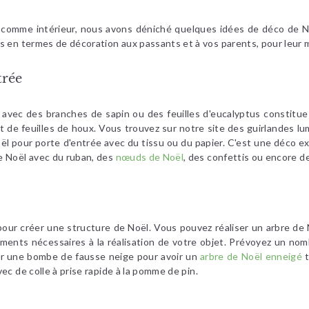
eur comme intérieur, nous avons déniché quelques idées de déco de 
ts en termes de décoration aux passants et à vos parents, pour leur
trée
 avec des branches de sapin ou des feuilles d'eucalyptus constit
 de feuilles de houx. Vous trouvez sur notre site des guirlandes lum
l pour porte d'entrée avec du tissu ou du papier. C'est une déco ex
e Noël avec du ruban, des
nœuds de Noël
, des confettis ou encore 
n pour créer une structure de Noël. Vous pouvez réaliser un arbre d
éments nécessaires à la réalisation de votre objet. Prévoyez un no
ser une bombe de fausse neige pour avoir un
arbre de Noël enneigé
t
ec de colle à prise rapide à la pomme de pin.