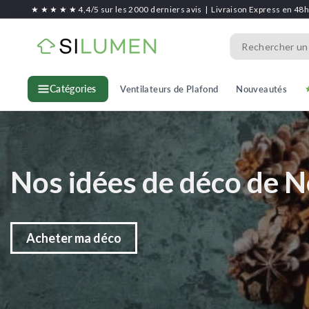
Passer
★ ★ ★ ★ ★ 4,4/5 sur les 2000 derniers avis
|
Livraison Express en 48
au
S
contenu
Search
i
l
Ventilateurs de Plafond
Nouveautés
Catégories
u
m
e
n
Nos idées de déco de N
Acheter ma déco