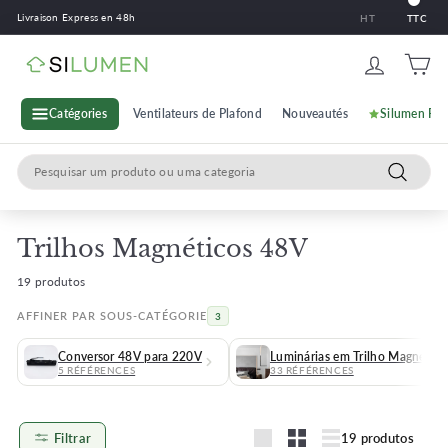
Ir
Livraison Express en 48h
HT
TTC
para
o
S
conteúdo
i
l
Catégories
Ventilateurs de Plafond
Nouveautés
Silumen Pr
u
Search
m
Pesquisa
e
n
Trilhos Magnéticos 48V
19 produtos
AFFINER PAR SOUS-CATÉGORIE
3
Conversor 48V para 220V
Luminárias em Trilho Magnétic
5 RÉFÉRENCES
33 RÉFÉRENCES
Filtrar
19 produtos