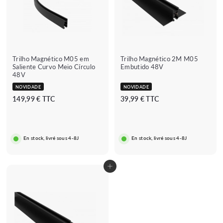
Trilho Magnético M05 em
Trilho Magnético 2M M05
Saliente Curvo Meio Círculo
Embutido 48V
48V
NOVIDADE
NOVIDADE
1
3
149,99 € TTC
39,99 € TTC
4
9
9
,
,
9
En stock, livré sous 4-8J
En stock, livré sous 4-8J
9
9
9
€
€
Adicionar ao carrinho