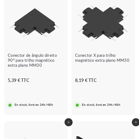
Conector de ângulo direito
Conector X para trilho
90° para trilho magnético
magnético extra plano MM30
extra plano MM30
5
8
5,39 € TTC
8,19 € TTC
,
,
3
1
9
9
En stock, livré en 24h/48h
En stock, livré en 24h/48h
€
€
Adicionar ao carrinho
Adicionar ao carrinho