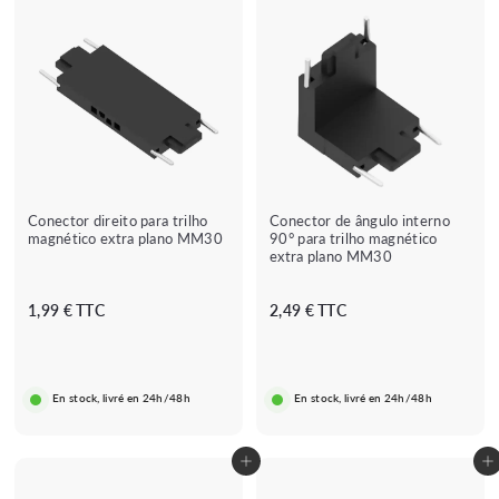
Conector direito para trilho
Conector de ângulo interno
magnético extra plano MM30
90° para trilho magnético
extra plano MM30
1
2
1,99 € TTC
2,49 € TTC
,
,
9
4
9
9
En stock, livré en 24h/48h
En stock, livré en 24h/48h
€
€
Adicionar ao carrinho
Adicionar ao carrinho