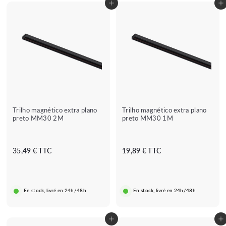
Adicionar ao carrinho
Adicionar ao carrinho
d
e
3
9
,
8
9
€
Trilho magnético extra plano
Trilho magnético extra plano
preto MM30 2M
preto MM30 1M
3
1
35,49 € TTC
19,89 € TTC
5
9
,
,
4
8
En stock, livré en 24h/48h
En stock, livré en 24h/48h
9
9
€
€
Adicionar ao carrinho
Adicionar ao carrinho