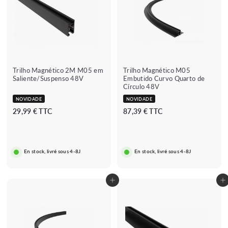
Trilho Magnético 2M M05 em
Trilho Magnético M05
Saliente/Suspenso 48V
Embutido Curvo Quarto de
Círculo 48V
NOVIDADE
NOVIDADE
2
8
29,99 € TTC
87,39 € TTC
9
7
,
,
9
3
En stock, livré sous 4-8J
En stock, livré sous 4-8J
9
9
€
€
Adicionar ao carrinho
Adicionar ao carrinho