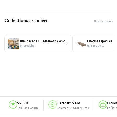
Collections associées
8 collections
Iluminação LED Magnética 48V
Ofertas Especiais
84 produits
635 produits
.
99,5 %
Garantie 5 ans
Livra
Taux de fiabilité
Gammes SILUMEN Pro+
En Île-