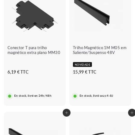
Conector T para trilho
Trilho Magnético 1M M05 em
magnético extra plano MM30
Saliente/Suspenso 48V
NOVIDADE
6
1
6,19 € TTC
15,99 € TTC
,
5
1
,
9
9
En stock, livré en 24h/48h
En stock, livré sous 4-8J
€
9
€
Adicionar ao carrinho
Adicionar ao carrinho