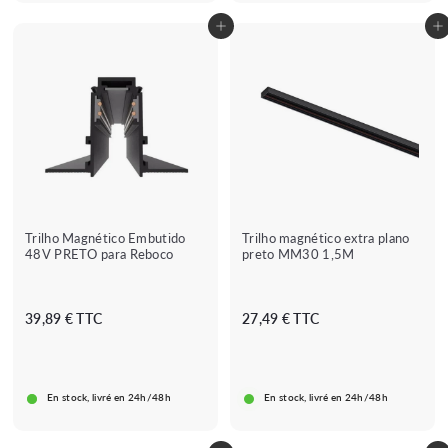
u
d
Adicionar ao carrinho
Adicionar ao carrinho
l
e
a
1
r
3
,
8
9
€
Trilho Magnético Embutido
Trilho magnético extra plano
48V PRETO para Reboco
preto MM30 1,5M
A
2
39,89 € TTC
27,49 € TTC
p
7
a
,
r
4
En stock, livré en 24h/48h
En stock, livré en 24h/48h
t
9
i
€
r