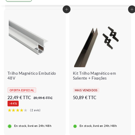
Grande
Petit
Lister
Adicionar ao carrinho
Adicionar ao carrinho
Trilho Magnético Embutido
Kit Trilho Magnético em
48V
Saliente + Fixações
OFERTA ESPECIAL
MAIS VENDIDOS
P
A
5
22,49 € TTC
50,89 € TTC
3
39,99 € TTC
r
9
p
0
-44%
e
,
a
,
9
ç
r
8
9
o
€
t
9
r
En stock, livré en 24h/48h
En stock, livré en 24h/48h
i
€
e
g