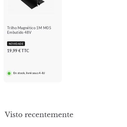
Trilho Magnético 1M M05
Embutido 48V
NOVIDADE
1
19,99 € TTC
9
,
9
En stock, livré sous 4-8J
9
€
Visto recentemente