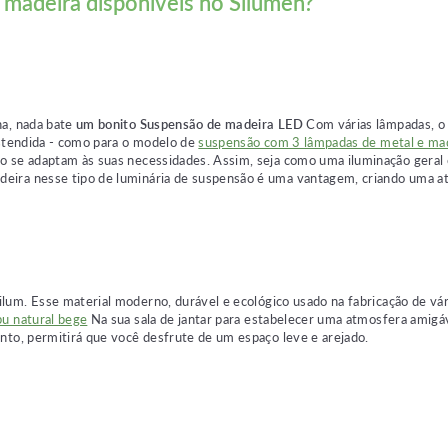
e madeira disponíveis no Silumen?
ha, nada bate
um bonito
Suspensão de madeira LED
Com várias lâmpadas, o
 estendida - como para o modelo de
suspensão com 3 lâmpadas de metal e ma
o se adaptam às suas necessidades. Assim, seja como uma iluminação geral 
eira nesse tipo de luminária de suspensão é uma vantagem, criando uma at
ilum. Esse material moderno, durável e ecológico usado na fabricação de vá
u natural bege
Na sua sala de jantar para estabelecer uma atmosfera amigáv
nto, permitirá que você desfrute de um espaço leve e arejado.