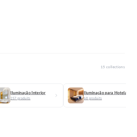
15 collections
Iluminação Interior
257 produits
68 produits