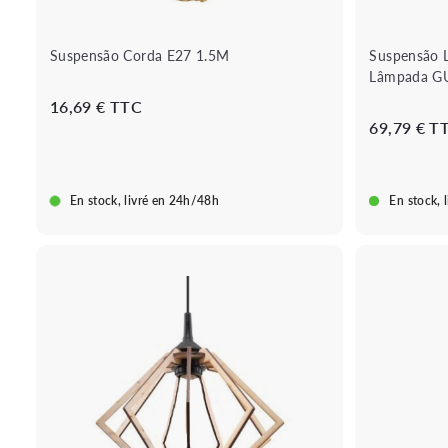
a
r
r
i
Suspensão Corda E27 1.5M
Suspensão 
n
Lâmpada G
h
o
1
16,69 € TTC
69,79 € T
6
,
6
9
En stock, livré en 24h/48h
En stock, 
€
B
o
u
A
t
d
i
i
q
c
u
i
e
o
r
n
á
a
p
r