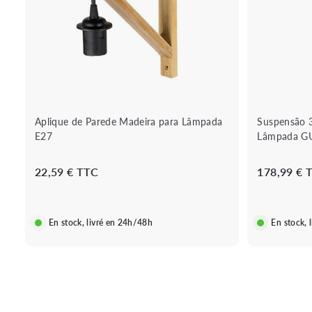
o
r
n
á
a
p
r
i
a
d
o
a
c
a
r
r
i
Aplique de Parede Madeira para Lâmpada
Suspensão 
n
E27
Lâmpada G
h
o
2
22,59 € TTC
178,99 € 
2
,
5
En stock, livré en 24h/48h
En stock, 
9
€