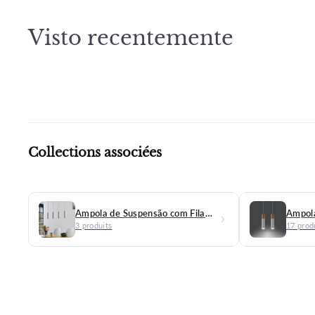
Visto recentemente
Collections associées
Ampola de Suspensão com Filamento
Ampol
3 produits
17 prod