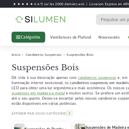
Ir
★ ★ ★ ★ ★ 4,4/5 sur les 2000 derniers avis
|
Livraison Express en 48
para
S
o
Search
conteúdo
i
l
Ventilateurs de Plafond
Nouveautés
Catégories
u
m
e
Início
›
Candeeiros Suspensos
›
Suspensões Bois
n
Suspensões Bois
Dê vida à sua decoração apenas com
candeeiros suspensos
e, em 
iluminação interior excecional, os
candeeiros suspensos em madeir
LED para obter uma luz ergonómica e mais económica. Os nossos
c
suspensos em madeira e metal
e muitos outros. Se prefere um est
até o seu quarto. Deixe-se encantar pelos nossos candeeiros suspen
estão disponíveis em várias potências.
AFFINER PAR SOUS-CATÉGORIE
7
Suspensões de Madeira 