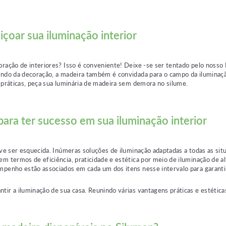
çoar sua iluminação interior
oração de interiores? Isso é conveniente! Deixe -se ser tentado pelo nosso
undo da decoração, a madeira também é convidada para o campo da iluminação
e práticas, peça sua luminária de madeira sem demora no silume.
ara ter sucesso em sua iluminação interior
eve ser esquecida. Inúmeras soluções de iluminação adaptadas a todas as si
em termos de eficiência, praticidade e estética por meio de iluminação de 
mpenho estão associados em cada um dos itens nesse intervalo para garantir
ntir a iluminação de sua casa. Reunindo várias vantagens práticas e estéticas,