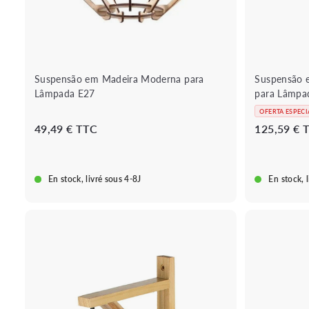
i
a
d
o
a
c
a
r
r
i
Suspensão em Madeira Moderna para
Suspensão 
n
Lâmpada E27
para Lâmpa
h
o
OFERTA ESPECI
4
P
49,49 € TTC
125,59 € 
r
9
e
,
ç
4
En stock, livré sous 4-8J
En stock, 
o
9
r
€
i
s
B
o
c
u
a
A
t
d
d
i
i
q
o
c
u
i
e