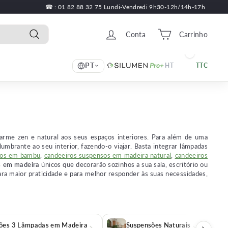
☎ : 01 82 88 32 75 Lundi-Vendredi 9h30-12h/14h-17h
Conta
Carrinho
Pesquisa
PT
HT
TTC
rme zen e natural aos seus espaços interiores. Para além de uma
mbrante ao seu interior, fazendo-o viajar. Basta integrar lâmpadas
sos em bambu
,
candeeiros suspensos em madeira natural
,
candeeiros
s em madeira
únicos que decorarão sozinhos a sua sala, escritório ou
ara maior praticidade e para melhor responder às suas necessidades,
ões 3 Lâmpadas em Madeira
Suspensões Naturais