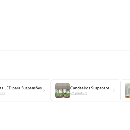
1
7
8
,
9
9
€
as LED para Suspensões
Candeeiros Suspensos
uits
62 produits