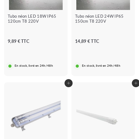
★★★★
★★★★★
★★★
★★★★★
(1 avis)
(1 avis)
Tubo néon LED 18W IP65
Tubo néon LED 24W IP65
★
★★
120cm T8 220V
150cm T8 220V
9
1
9,89 € TTC
14,89 € TTC
,
4
8
,
9
8
En stock, livré en 24h/48h
En stock, livré en 24h/48h
€
9
€
Adicionar ao carrinho
Adicionar ao carrinho