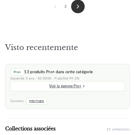
1
2
Seguinte
★★★★
★★★★★
★★★★
★★★★★
(7 avis)
(4 avis)
Visto recentemente
★
★
13 produits Pro+ dans cette catégorie
Pro+
Garantie 5 ans · 50 000h · Fiabilité 99,5%
Voir la gamme Pro+
Gammes :
PROTUBE
Collections associées
15 collections