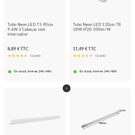
Tubo Neon LED T5 90cm
Tubo Neon LED 120cm T8
9.6W 2 Cabeças com
18W IP20 100lm/W
Interruptor
8
1
8,89 € TTC
11,49 € TTC
,
1
8
,
9
4
En stock, livré en 24h/48h
En stock, livré en 24h/48h
€
9
€
Adicionar ao carrinho