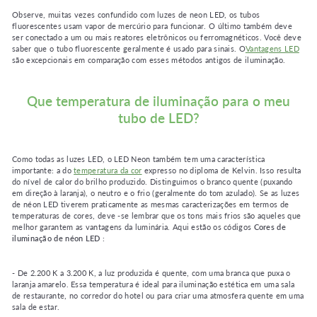
Observe, muitas vezes confundido com luzes de neon LED, os tubos
fluorescentes usam vapor de mercúrio para funcionar. O último também deve
ser conectado a um ou mais reatores eletrônicos ou ferromagnéticos. Você deve
saber que o tubo fluorescente geralmente é usado para sinais. O
Vantagens LED
são excepcionais em comparação com esses métodos antigos de iluminação.
Que temperatura de iluminação para o meu
tubo de LED?
Como todas as luzes LED, o LED Neon também tem uma característica
importante: a do
temperatura da cor
expresso no diploma de Kelvin. Isso resulta
do nível de calor do brilho produzido. Distinguimos o branco quente (puxando
em direção à laranja), o neutro e o frio (geralmente do tom azulado). Se as luzes
de néon LED tiverem praticamente as mesmas caracterizações em termos de
temperaturas de cores, deve -se lembrar que os tons mais frios são aqueles que
melhor garantem as vantagens da luminária. Aqui estão os códigos
Cores de
iluminação de néon LED
:
- De 2.200 K a 3.200 K, a luz produzida é quente, com uma branca que puxa o
laranja amarelo. Essa temperatura é ideal para iluminação estética em uma sala
de restaurante, no corredor do hotel ou para criar uma atmosfera quente em uma
sala de estar.