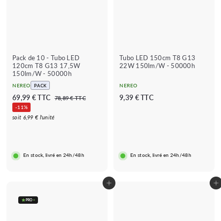
€
Pack de 10 - Tubo LED
Tubo LED 150cm T8 G13
120cm T8 G13 17,5W
22W 150lm/W - 50000h
150lm/W - 50000h
NEREO
NEREO
PACK
P
P
6
A
69,99 € TTC
9,39 € TTC
7
78,89 € TTC
r
r
8
9
p
-11%
e
e
,
,
a
soit 6,99 € l'unité
8
ç
ç
9
r
9
o
o
€
9
t
r
r
€
i
i
e
En stock, livré en 24h/48h
En stock, livré en 24h/48h
s
g
r
c
u
d
a
l
e
d
a
Adicionar ao carrinho
Adicionar ao carrinho
9
o
r
,
PRO
+
★★★★★
★★★★★
(1 avis)
3