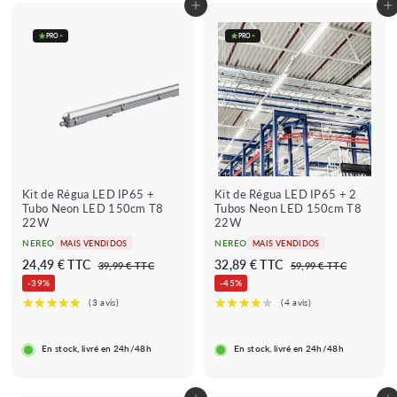
Adicionar ao carrinho
Adicionar ao carrinho
a
l
d
a
PRO
+
PRO
+
o
r
★★★★
★★★★★
(9 avis)
★
Kit de Régua LED IP65 +
Kit de Régua LED IP65 + 2
Tubo Neon LED 150cm T8
Tubos Neon LED 150cm T8
22W
22W
NEREO
NEREO
MAIS VENDIDOS
MAIS VENDIDOS
P
P
P
P
2
3
24,49 € TTC
32,89 € TTC
3
5
39,99 € TTC
59,99 € TTC
r
r
r
r
9
9
4
2
-39%
-45%
e
e
,
e
e
,
,
,
9
9
ç
ç
ç
ç
4
8
9
9
o
o
o
o
€
€
9
9
r
r
r
r
En stock, livré en 24h/48h
En stock, livré en 24h/48h
€
€
i
e
i
e
s
g
s
g
c
u
c
u