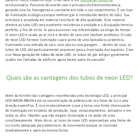
revolucionário. Funciona de acordo com o princípio da ElectrumInscência,
gerando uma luz homogênea e constante em todo o seu comprimento. É um tipo
de iluminação ecológica porque nenhum gás é introduzido dentro do tubo. Sua
estrutura é projetada em material reciclável de alta qualidade. Este material
oferece ao tubo LED uma excelente resistência à umidade e à dissipação térmica
perfeita, a fim de evitá -lo para escurecer nas extremidades ao longo do tempo.
O neon LED é usado ao ar livre e dentro de casa sem nenhum problema. O tubo
de neon LED fornece iluminação suave acima de uma bancada ou prateleira,
iluminando uma entrada da casa, uma sala ou uma garagem ... dentro de casa, os
tubos de LED são particularmente populares para a iluminação dos aquários. Com
isso
Nova geração de tubos de neon LED
, os tubos de gás antigos geralmente
usados ​​nas fachadas de edifícios agora fazem parte do passado!
Quais são as vantagens dos tubos de neon LED?
Além da Kyrielle das vantagens reconhecidas pela tecnologia LED, a principal
LED NEON NEON
está na concentração de potência de seu feixe de luz a uma
direção específica. É isso essencialmente o que a torna uma fonte interessante
de iluminação em estúdios de produção, lojas, estacionamentos, armazéns e em
★★★★★
★★★★★
todos os alto -falantes que não exigem iluminação e no andar de cima
(1 avis)
simultaneamente. Além disso, as luzes de neon LED representam uma fonte de
luz muito adequada para detectores de movimento porque se iluminam
imediatamente e saem da mesma forma.