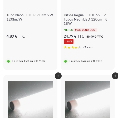
Tubo Neon LED T8 60cm 9W
Kit de Régua LED IP65 + 2
120lm/W
Tubos Neon LED 120cm T8
18W
NEREO
MAIS VENDIDOS
P
P
4
2
4,89 € TTC
24,79 € TTC
3
39,99 € TTC
r
r
9
,
4
-38%
e
e
,
8
,
9
ç
ç
9
7
9
o
o
€
€
9
r
r
En stock, livré en 24h/48h
En stock, livré en 24h/48h
€
i
e
s
g
c
u
Adicionar ao carrinho
Adicionar ao carrinho
a
l
d
a
o
r