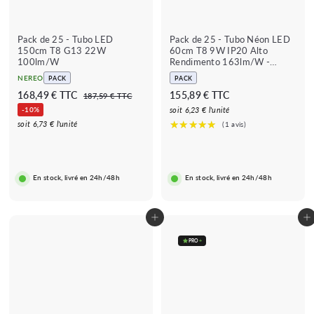
Pack de 25 - Tubo LED
Pack de 25 - Tubo Néon LED
150cm T8 G13 22W
60cm T8 9W IP20 Alto
100lm/W
Rendimento 163lm/W -
Garantia 5 anos
NEREO
PACK
PACK
P
P
1
1
168,49 € TTC
155,89 € TTC
1
187,59 € TTC
r
r
8
6
5
-10%
soit 6,23 € l'unité
e
e
7
8
5
soit 6,73 € l'unité
,
ç
ç
,
,
5
o
o
9
4
8
r
r
€
9
9
i
e
En stock, livré en 24h/48h
En stock, livré en 24h/48h
s
g
€
€
c
u
a
l
d
a
Adicionar ao carrinho
Adicionar ao carrinho
o
r
PRO
+