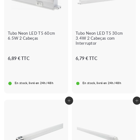
Tubo Neon LED T5 60cm
Tubo Neon LED T5 30cm
6.5W 2 Cabeças
3.4W 2 Cabeças com
Interruptor
★★★★★
★★★★★
★★★★★
★★★★★
(1 avis)
(1 avis)
A
6
6,89 € TTC
6,79 € TTC
p
,
a
7
r
9
En stock, livré en 24h/48h
En stock, livré en 24h/48h
t
€
i
r
Adicionar ao carrinho
Adicionar ao carrinho
d
e
6
,
8
9