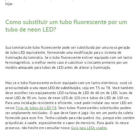
lojas.
Como substituir um tubo fluorescente por um
tubo de neon LED?
Sua luminária de tubo fluorescente pode ser substituída por uma nova geração
de tubo LED equivalente, fornecendo uma modificação para o sistema de
iluminação da luminária. Se o tubo fluorescente estiver equipado com um lastro
ferromagnético, o melhor neste caso é substituir o iniciante primeiro por um
modelo adequado para tubos de LED antes de alterar a iluminação.
Mas se o tubo fluorescente estiver equipado com um lastro eletrônico, você só
precisa
Instale o seu neon LED de substituição
, seja em T5 ou T8. Você também
deve escolher seu equipamento LED na faixa de LED de 60 cm de LED, luzes de
neon LED de 90 cm, luzes de neon LED de 120 cm e tubos de LED de 150 cm.
Para uma instalação resistente e eficiente, você pode instalar seu neon LED em
nosso
Tiras de tubos de LED T8
. Seus tubos fluorescentes substituídos podem
ser amplamente reciclados. O que deve fazer é jogá -los em um ponto de coleta
fornecido para esse fim. Tenha cuidado para não quebrá -los, porque eles contêm
prejudiciais à saúde, especialmente o vapor de mercúrio. Para ajudá -lo nesse
processo, não hesite em consultar nosso
Guia para LEDs usados
.