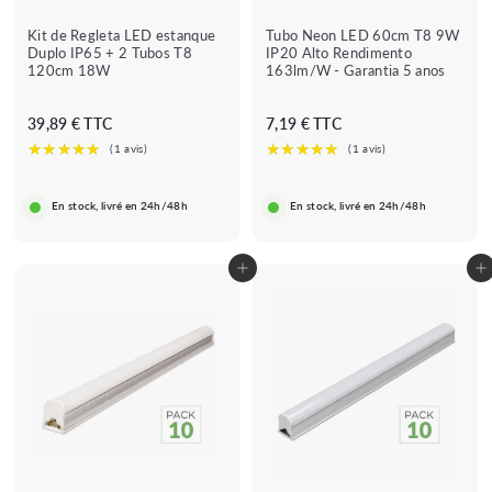
Kit de Regleta LED estanque
Tubo Neon LED 60cm T8 9W
Duplo IP65 + 2 Tubos T8
IP20 Alto Rendimento
120cm 18W
163lm/W - Garantia 5 anos
3
7
39,89 € TTC
7,19 € TTC
9
,
,
1
8
9
En stock, livré en 24h/48h
En stock, livré en 24h/48h
9
€
€
Adicionar ao carrinho
Adicionar ao carrinho