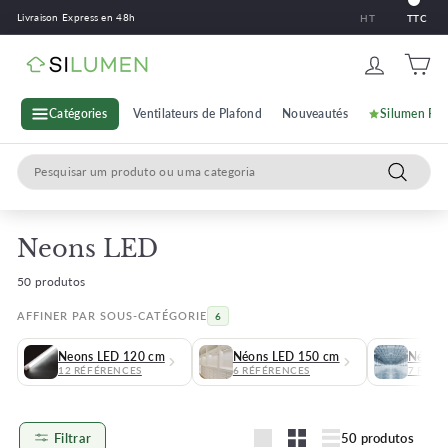
Ir
Livraison Express en 48h
HT
TTC
para
o
S
conteúdo
i
l
Catégories
Ventilateurs de Plafond
Nouveautés
Silumen Pr
u
Search
m
Pesquisa
e
n
Neons LED
50 produtos
AFFINER PAR SOUS-CATÉGORIE
6
Neons LED 120 cm
Néons LED 150 cm
Néons 
12 RÉFÉRENCES
6 RÉFÉRENCES
7 RÉFÉ
Filtrar
50 produtos