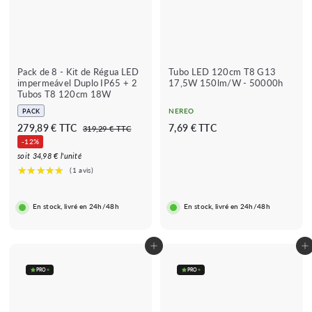
Pack de 8 - Kit de Régua LED
Tubo LED 120cm T8 G13
impermeável Duplo IP65 + 2
17,5W 150lm/W - 50000h
Tubos T8 120cm 18W
NEREO
PACK
P
P
2
A
279,89 € TTC
7,69 € TTC
3
319,29 € TTC
r
r
1
7
p
-12%
e
e
9
9
a
soit 34,98 € l'unité
,
ç
ç
,
r
2
o
o
9
8
t
r
r
€
9
i
i
e
En stock, livré en 24h/48h
En stock, livré en 24h/48h
s
g
€
r
★★★
★★★★★
(1 avis)
c
u
d
a
l
★★
e
Adicionar ao carrinho
Adicionar ao carrinho
d
a
7
o
r
PRO
+
PRO
+
,
6
9