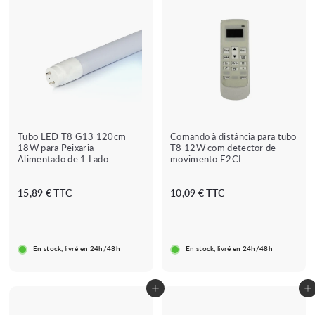
Tubo LED T8 G13 120cm
Comando à distância para tubo
18W para Peixaria -
T8 12W com detector de
Alimentado de 1 Lado
movimento E2CL
1
1
15,89 € TTC
10,09 € TTC
5
0
,
,
8
0
En stock, livré en 24h/48h
En stock, livré en 24h/48h
9
9
€
€
Adicionar ao carrinho
Adicionar ao carrinho