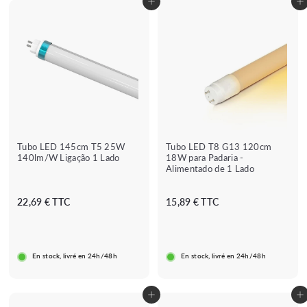
Adicionar ao carrinho
Adicionar ao carrinho
a
l
a
l
d
a
d
a
o
r
o
r
Tubo LED 145cm T5 25W
Tubo LED T8 G13 120cm
140lm/W Ligação 1 Lado
18W para Padaria -
Alimentado de 1 Lado
★★★★★
★★★★★
★★★★
★★★★★
(3 avis)
(4 avis)
2
1
22,69 € TTC
15,89 € TTC
★
2
5
,
,
6
8
En stock, livré en 24h/48h
En stock, livré en 24h/48h
9
9
€
€
Adicionar ao carrinho
Adicionar ao carrinho