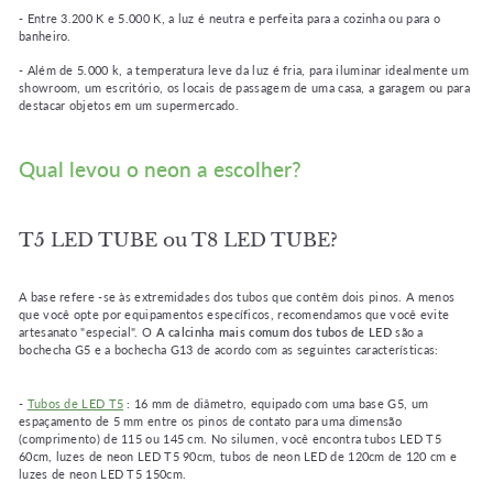
- Entre 3.200 K e 5.000 K, a luz é neutra e perfeita para a cozinha ou para o
banheiro.
- Além de 5.000 k, a temperatura leve da luz é fria, para iluminar idealmente um
showroom, um escritório, os locais de passagem de uma casa, a garagem ou para
destacar objetos em um supermercado.
Qual levou o neon a escolher?
T5 LED TUBE ou T8 LED TUBE?
A base refere -se às extremidades dos tubos que contêm dois pinos. A menos
que você opte por equipamentos específicos, recomendamos que você evite
artesanato "especial". O
A calcinha mais comum dos tubos de LED
são a
bochecha G5 e a bochecha G13 de acordo com as seguintes características:
-
Tubos de LED T5
: 16 mm de diâmetro, equipado com uma base G5, um
espaçamento de 5 mm entre os pinos de contato para uma dimensão
(comprimento) de 115 ou 145 cm. No silumen, você encontra tubos LED T5
60cm, luzes de neon LED T5 90cm, tubos de neon LED de 120cm de 120 cm e
luzes de neon LED T5 150cm.