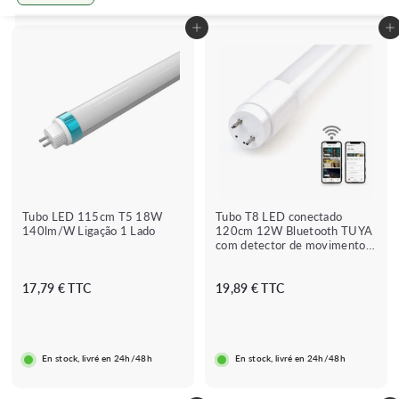
Grande
Petit
Lister
Adicionar ao carrinho
Adicionar ao carrinho
Tubo LED 115cm T5 18W
Tubo T8 LED conectado
140lm/W Ligação 1 Lado
120cm 12W Bluetooth TUYA
com detector de movimento
integrado
1
1
17,79 € TTC
19,89 € TTC
7
9
,
,
7
8
En stock, livré en 24h/48h
En stock, livré en 24h/48h
9
9
€
€