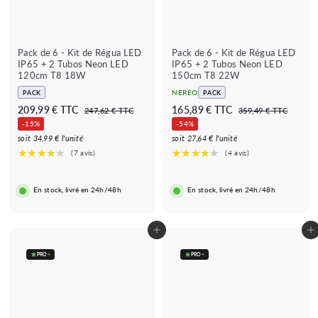
★★★★★
★★★★★
★★★★
★★★★★
Pack de 6 - Kit de Régua LED
Pack de 6 - Kit de Régua LED
(1 avis)
(7 avis)
IP65 + 2 Tubos Neon LED
IP65 + 2 Tubos Neon LED
★
120cm T8 18W
150cm T8 22W
NEREO
PACK
PACK
P
P
P
P
2
1
209,99 € TTC
165,89 € TTC
2
3
247,62 € TTC
359,49 € TTC
r
r
r
r
4
5
0
6
-15%
-54%
e
e
7
e
e
9
9
5
soit 34,99 € l'unité
soit 27,64 € l'unité
,
,
ç
ç
ç
ç
,
,
6
4
o
o
o
o
2
9
9
8
r
r
r
r
€
€
9
9
i
e
i
e
En stock, livré en 24h/48h
En stock, livré en 24h/48h
s
g
s
g
€
€
c
u
c
u
a
l
a
l
Adicionar ao carrinho
Adicionar ao carrinho
d
a
d
a
o
r
o
r
PRO
+
PRO
+