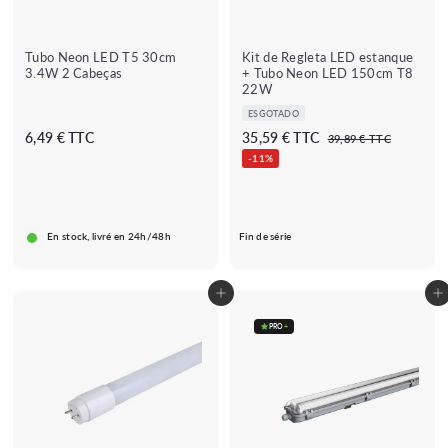
Tubo Neon LED T5 30cm
Kit de Regleta LED estanque
3.4W 2 Cabeças
+ Tubo Neon LED 150cm T8
22W
ESGOTADO
P
6
A
6,49 € TTC
35,59 € TTC
3
39,89 € TTC
r
9
,
p
-11%
e
,
4
a
8
ç
9
r
9
o
€
€
t
r
En stock, livré en 24h/48h
Fin de série
i
e
g
r
u
d
Adicionar ao carrinho
Adicionar ao carrinho
l
e
a
3
PRO
+
r
5
,
5
9
★★★★
★★★★★
(2 avis)
€
★