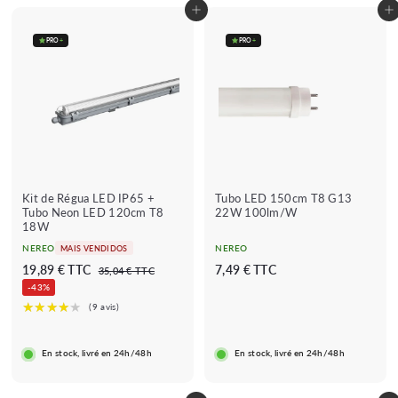
Adicionar ao carrinho
Adicionar ao carrinho
PRO
+
PRO
+
Kit de Régua LED IP65 +
Tubo LED 150cm T8 G13
Tubo Neon LED 120cm T8
22W 100lm/W
18W
NEREO
NEREO
MAIS VENDIDOS
P
P
1
7
19,89 € TTC
7,49 € TTC
3
35,04 € TTC
r
r
5
9
,
-43%
e
e
,
,
4
0
ç
ç
8
9
4
o
o
€
9
€
r
r
En stock, livré en 24h/48h
En stock, livré en 24h/48h
€
i
e
s
g
c
u