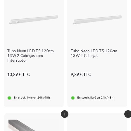
Tubo Neon LED T5 120cm
Tubo Neon LED T5 120cm
13W 2 Cabeças com
13W 2 Cabeças
Interruptor
1
9
10,89 € TTC
9,89 € TTC
0
,
,
8
8
9
En stock, livré en 24h/48h
En stock, livré en 24h/48h
9
€
€
Adicionar ao carrinho
Adicionar ao carrinho