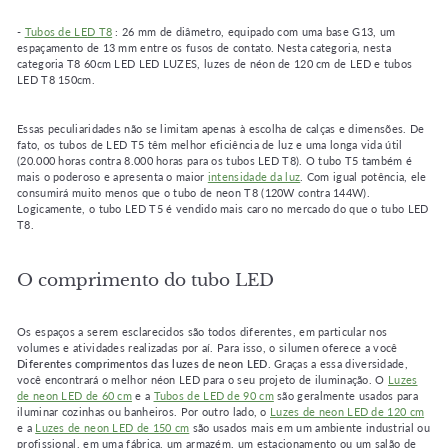
-
Tubos de LED T8
: 26 mm de diâmetro, equipado com uma base G13, um
espaçamento de 13 mm entre os fusos de contato. Nesta categoria, nesta
categoria T8 60cm LED LED LUZES, luzes de néon de 120 cm de LED e tubos
LED T8 150cm.
Essas peculiaridades não se limitam apenas à escolha de calças e dimensões. De
fato, os tubos de LED T5 têm melhor eficiência de luz e uma longa vida útil
(20.000 horas contra 8.000 horas para os tubos LED T8). O tubo T5 também é
mais o poderoso e apresenta o maior
intensidade da luz
. Com igual potência, ele
consumirá muito menos que o tubo de neon T8 (120W contra 144W).
Logicamente, o tubo LED T5 é vendido mais caro no mercado do que o tubo LED
T8.
O comprimento do tubo LED
Os espaços a serem esclarecidos são todos diferentes, em particular nos
volumes e atividades realizadas por aí. Para isso, o silumen oferece a você
Diferentes comprimentos das luzes de neon LED
. Graças a essa diversidade,
você encontrará o melhor néon LED para o seu projeto de iluminação. O
Luzes
de neon LED de 60 cm
e a
Tubos de LED de 90 cm
são geralmente usados ​​para
iluminar cozinhas ou banheiros. Por outro lado, o
Luzes de neon LED de 120 cm
e a
Luzes de neon LED de 150 cm
são usados ​​mais em um ambiente industrial ou
profissional, em uma fábrica, um armazém, um estacionamento ou um salão de