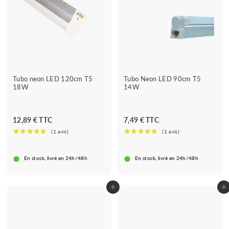
Tubo neon LED 120cm T5
Tubo Neon LED 90cm T5
18W
14W
1
7
12,89 € TTC
7,49 € TTC
2
,
,
4
8
9
En stock, livré en 24h/48h
En stock, livré en 24h/48h
9
€
€
Adicionar ao carrinho
Adicionar ao carrinho