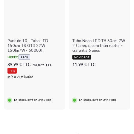
9
€
Pack de 10 - Tubo LED
Tubo Neon LED T5 60cm 7W
150cm T8 G13 22W
2 Cabeças com Interruptor -
150lm/W - 50000h
Garantia 6 anos
NEREO
PACK
NOVIDADE
P
P
8
1
89,99 € TTC
11,99 € TTC
9
93,89 € TTC
r
r
3
9
1
-4%
e
e
,
,
,
soit 8,99 € l'unité
8
ç
ç
9
9
9
o
o
€
9
9
r
r
€
€
i
e
En stock, livré en 24h/48h
En stock, livré en 24h/48h
s
g
c
u
a
l
d
a
o
r