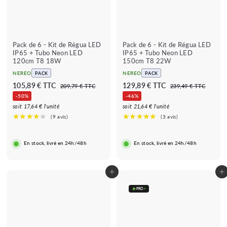
Pack de 6 - Kit de Régua LED
Pack de 6 - Kit de Régua LED
IP65 + Tubo Neon LED
IP65 + Tubo Neon LED
120cm T8 18W
150cm T8 22W
NEREO
NEREO
PACK
PACK
P
P
P
P
1
1
105,89 € TTC
129,89 € TTC
2
2
209,79 € TTC
239,49 € TTC
r
r
r
r
0
3
0
2
-50%
-46%
★★★★
★★★★★
★★★★★
★★★★★
(5 avis)
(1 avis)
e
e
9
e
e
9
5
9
soit 17,64 € l'unité
soit 21,64 € l'unité
,
,
ç
ç
ç
ç
★
,
,
7
4
o
o
o
o
9
9
8
8
r
r
r
r
€
€
9
9
i
e
i
e
En stock, livré en 24h/48h
En stock, livré en 24h/48h
s
g
s
g
€
€
c
u
c
u
a
l
a
l
Adicionar ao carrinho
Adicionar ao carrinho
d
a
d
a
o
r
o
r
PRO
+