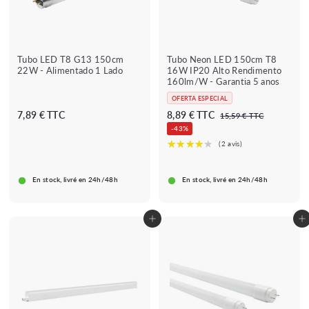
€
Tubo LED T8 G13 150cm
Tubo Neon LED 150cm T8
22W - Alimentado 1 Lado
16W IP20 Alto Rendimento
160lm/W - Garantia 5 anos
OFERTA ESPECIAL
P
P
7
8
7,89 € TTC
8,89 € TTC
1
15,59 € TTC
r
r
5
,
,
-43%
e
e
,
8
8
5
ç
ç
9
9
★★★★
★★★★★
★★★★
★★★★★
9
(5 avis)
(7 avis)
o
o
€
€
€
r
r
★
★
En stock, livré en 24h/48h
En stock, livré en 24h/48h
i
e
s
g
c
u
Adicionar ao carrinho
Adicionar ao carrinho
a
l
d
a
o
r