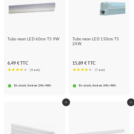
Tubo neon LED 60cm T5 9W
Tubo neon LED 150cm T5
24W
6
1
6,49 € TTC
15,89 € TTC
,
5
4
,
9
8
En stock, livré en 24h/48h
En stock, livré en 24h/48h
€
9
€
Adicionar ao carrinho
Adicionar ao carrinho