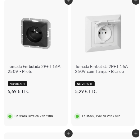
Adicionar ao carrinho
Adicionar ao carrinho
Tomada Embutida 2P+T 16A
Tomada Embutida 2P+T 16A
250V - Preto
250V com Tampa - Branco
NOVIDADE
NOVIDADE
5
5
5,69 € TTC
5,29 € TTC
,
,
6
2
9
9
En stock, livré en 24h/48h
En stock, livré en 24h/48h
€
€
Adicionar ao carrinho
Adicionar ao carrinho