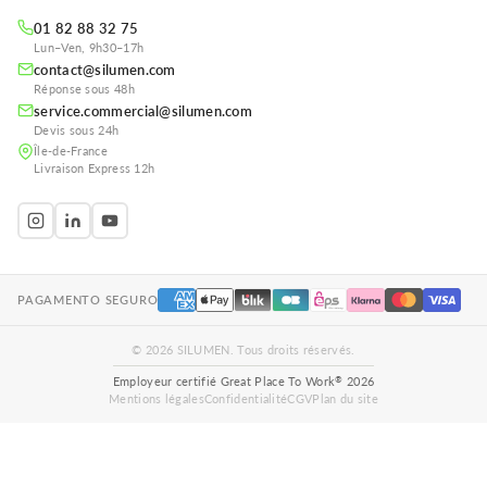
01 82 88 32 75
Lun–Ven, 9h30–17h
contact@silumen.com
Réponse sous 48h
service.commercial@silumen.com
Devis sous 24h
Île-de-France
Livraison Express 12h
PAGAMENTO SEGURO
© 2026 SILUMEN. Tous droits réservés.
®
Employeur certifié Great Place To Work
2026
Mentions légales
Confidentialité
CGV
Plan du site