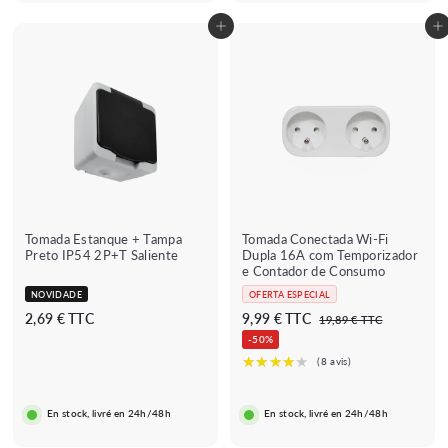
c
u
c
u
Adicionar ao carrinho
Adicionar ao carrinho
a
l
a
l
d
a
d
a
o
r
o
r
★★★★
★★★★★
★★★★★
★★★★★
(6 avis)
(2 avis)
★
Tomada Estanque + Tampa
Tomada Conectada Wi-Fi
Preto IP54 2P+T Saliente
Dupla 16A com Temporizador
e Contador de Consumo
NOVIDADE
OFERTA ESPECIAL
P
P
2
9
2,69 € TTC
9,99 € TTC
1
19,89 € TTC
r
r
9
,
,
-50%
e
e
,
6
9
8
ç
ç
9
9
9
o
o
€
€
€
r
r
En stock, livré en 24h/48h
En stock, livré en 24h/48h
i
e
s
g