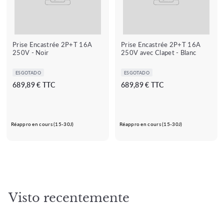
Prise Encastrée 2P+T 16A
Prise Encastrée 2P+T 16A
250V - Noir
250V avec Clapet - Blanc
ESGOTADO
ESGOTADO
6
6
689,89 € TTC
689,89 € TTC
8
8
9
9
,
,
Réappro en cours (15-30J)
Réappro en cours (15-30J)
8
8
9
9
€
€
Visto recentemente
★★★★★
★★★★★
(2 avis)