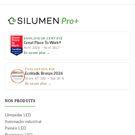
EMPLOYEUR CERTIFIÉ
Great Place To Work
®
Avril 2026 – Avril 2027
En savoir plus →
ÉVALUATION RSE
EcoVadis Bronze 2026
Score 67/100 — top 35 %
En savoir plus →
NOS PRODUITS
Lâmpadas LED
Iluminação industrial
Painéis LED
Projetores LED