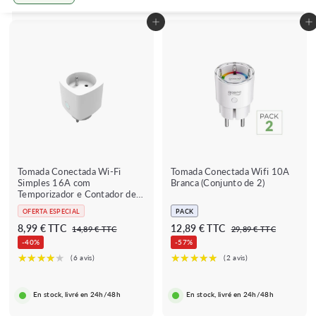
Grande
Petit
Lister
Adicionar ao carrinho
Adicionar ao carrinho
Tomada Conectada Wi-Fi
Tomada Conectada Wifi 10A
Simples 16A com
Branca (Conjunto de 2)
Temporizador e Contador de
Consumo
OFERTA ESPECIAL
PACK
P
P
P
P
8
1
8,99 € TTC
12,89 € TTC
1
2
14,89 € TTC
29,89 € TTC
r
r
r
r
4
9
,
2
-40%
-57%
e
e
,
e
e
,
9
,
8
8
ç
ç
ç
ç
9
8
9
9
o
o
o
o
€
€
€
9
r
r
r
r
En stock, livré en 24h/48h
En stock, livré en 24h/48h
€
i
e
i
e
s
g
s
g