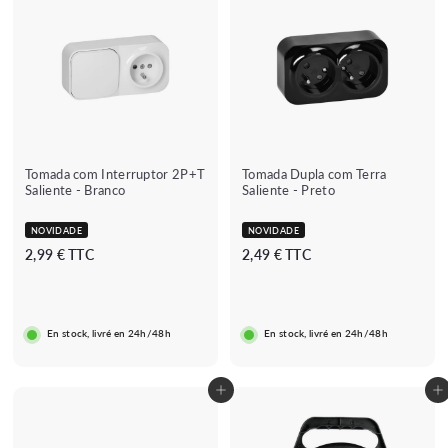
Tomada com Interruptor 2P+T
Tomada Dupla com Terra
Saliente - Branco
Saliente - Preto
NOVIDADE
NOVIDADE
2
2
2,99 € TTC
2,49 € TTC
,
,
9
4
9
9
En stock, livré en 24h/48h
En stock, livré en 24h/48h
€
€
Adicionar ao carrinho
Adicionar ao carrinho