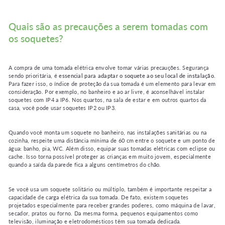
Quais são as precauções a serem tomadas com
os soquetes?
A compra de uma tomada elétrica envolve tomar várias precauções. Segurança
sendo prioritária, é
essencial para adaptar o soquete ao seu local de instalação
.
Para fazer isso, o índice de proteção da sua tomada é um elemento para levar em
consideração. Por exemplo, no banheiro e ao ar livre, é aconselhável instalar
soquetes com IP4 a IP6. Nos quartos, na sala de estar e em outros quartos da
casa, você pode usar soquetes IP2 ou IP3.
Quando você monta um soquete no banheiro, nas instalações sanitárias ou na
cozinha, respeite uma distância mínima de 60 cm entre o soquete e um ponto de
água: banho, pia, WC. Além disso, equipar suas tomadas elétricas com eclipse ou
cache. Isso torna possível proteger as crianças em muito jovem, especialmente
quando a saída da parede fica a alguns centímetros do chão.
Se você usa um soquete solitário ou múltiplo, também é importante respeitar a
capacidade de carga elétrica da sua tomada. De fato, existem soquetes
projetados especialmente para receber grandes poderes, como máquina de lavar,
secador, pratos ou forno. Da mesma forma, pequenos equipamentos como
televisão, iluminação e eletrodomésticos têm sua tomada dedicada.