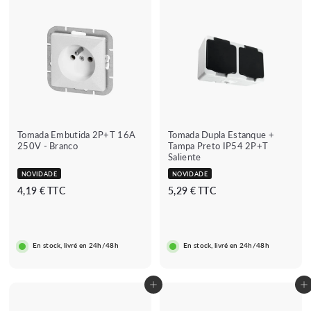
Tomada Embutida 2P+T 16A
Tomada Dupla Estanque +
250V - Branco
Tampa Preto IP54 2P+T
Saliente
NOVIDADE
NOVIDADE
4
5
4,19 € TTC
5,29 € TTC
,
,
1
2
9
9
En stock, livré en 24h/48h
En stock, livré en 24h/48h
€
€
Adicionar ao carrinho
Adicionar ao carrinho