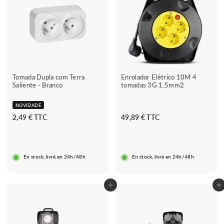
Tomada Dupla com Terra
Enrolador Elétrico 10M 4
Saliente - Branco
tomadas 3G 1,5mm2
NOVIDADE
2
4
2,49 € TTC
49,89 € TTC
,
9
4
,
9
8
En stock, livré en 24h/48h
En stock, livré en 24h/48h
€
9
€
Adicionar ao carrinho
Adicionar ao carrinho