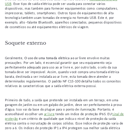
USB
. Esse tipo de saída elétrica pode ser usada para conectar vários
dispositivos, mas também para fornecer equipamentos como: computadores,
impressoras, tablets, smartphones. Outros tipos de equipamentos de alta
tecnologia também usam tomadas de energia no formato USB. Este é, por
exemplo, alto -falante Bluetooth, aparelhos conectados, pequenos dispositivos
de cosméticos ou até equipamentos elétricos de viagem.
Soquete externo
Geralmente,
O uso de uma tomada elétrica ao ar livre
envolve muitas
precauções. Por um lado, é essencial garantir que seu equipamento seja
perfeitamente adequado para uso ao ar livre e, por outro lado, o selo da sua
tomada deve ser impecável. Assim, quando você compra uma tomada elétrica
barata, destinada a ser instalada ao ar livre, esta tomada deve atender a
determinados regulamentos. O padrão NF C15-100 detalha todos os conceitos
relativos às características que a saída elétrica externa possui.
Primeiro de tudo, a saída que pretende ser instalada em um terraço, em uma
garagem de jardim ou em um galpão de jardim, deve ser perfeitamente à prova
d'água. Isso vai da base do plugue para o ponto de iluminação. Portanto, é
aconselhável escolher um
ar livre
tendo um índice de proteção IP65. EU'
sinal de
proteção
é um critério de qualidade que indica o nível de proteção da saída
elétrica contra o incrustação de corpos sólidos. Esse índice de proteção varia de
zero a 6. Os índices de proteção IP1 a IP4 protegem sua melhor saída elétrica