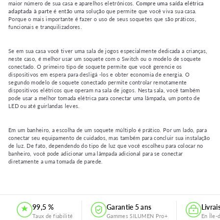
maior número de sua casa e aparelhos eletrônicos.
Compre uma saída elétrica
adaptada à parte
é então uma solução que permite que você viva sua casa.
Porque o mais importante é fazer o uso de seus soquetes que são práticos,
funcionais e tranquilizadores.
Se em sua casa você tiver uma sala de jogos especialmente dedicada a crianças,
neste caso, é melhor usar um soquete com o Switch ou o modelo de soquete
conectado. O primeiro tipo de soquete permite que você gerencie os
dispositivos em espera para desligá -los e obter economia de energia. O
segundo modelo de soquete conectado permite controlar remotamente
dispositivos elétricos que operam na sala de jogos. Nesta sala, você também
pode usar a melhor tomada elétrica para conectar uma lâmpada, um ponto de
LED ou até guirlandas leves.
Em um banheiro, a escolha de um soquete múltiplo é prático. Por um lado, para
conectar seu equipamento de cuidados, mas também para concluir sua instalação
de luz. De fato, dependendo do tipo de luz que você escolheu para colocar no
banheiro, você pode adicionar uma lâmpada adicional para se conectar
diretamente a uma tomada de parede.
.
99,5 %
Garantie 5 ans
Livra
Taux de fiabilité
Gammes SILUMEN Pro+
En Île-