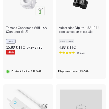
Tomada Conectada Wifi 16A
Adaptador Diplite 16A IP44
(Conjunto de 2)
com tampa de proteção
PACK
ESGOTADO
P
A
4
15,89 € TTC
4,89 € TTC
3
39,89 € TTC
r
9
p
,
-40%
e
,
a
8
8
ç
r
9
9
o
€
t
€
r
En stock, livré en 24h/48h
Réappro en cours (15-30J)
i
e
g
r
u
d
l
e
a
1
r
5
,
8