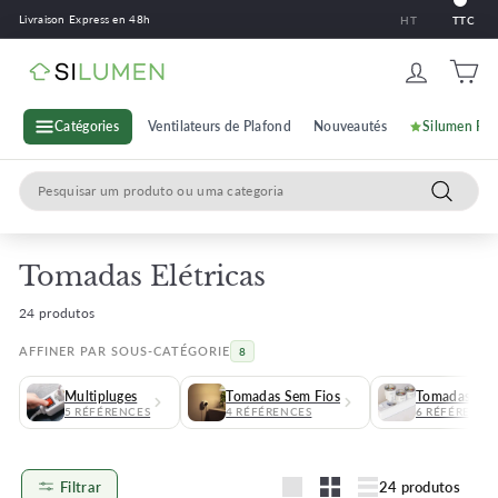
Ir
Livraison Express en 48h
HT
TTC
para
o
S
conteúdo
i
l
Catégories
Ventilateurs de Plafond
Nouveautés
Silumen Pr
u
Search
m
Pesquisa
e
n
Tomadas Elétricas
24 produtos
AFFINER PAR SOUS-CATÉGORIE
8
Multipluges
Tomadas Sem Fios
Tomadas com 
5 RÉFÉRENCES
4 RÉFÉRENCES
6 RÉFÉRENCE
Filtrar
24 produtos