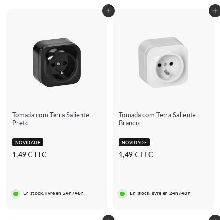
c
u
Adicionar ao carrinho
Adicionar ao carrinho
a
l
d
a
o
r
★★★★
★★★★★
(8 avis)
★
Tomada com Terra Saliente -
Tomada com Terra Saliente -
Preto
Branco
NOVIDADE
NOVIDADE
1
1
1,49 € TTC
1,49 € TTC
,
,
4
4
9
9
En stock, livré en 24h/48h
En stock, livré en 24h/48h
€
€