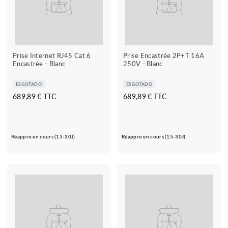
Prise Internet RJ45 Cat.6
Prise Encastrée 2P+T 16A
Encastrée - Blanc
250V - Blanc
ESGOTADO
ESGOTADO
6
6
689,89 € TTC
689,89 € TTC
8
8
9
9
,
,
Réappro en cours (15-30J)
Réappro en cours (15-30J)
8
8
9
9
€
€
★★★★★
★★★★★
(1 avis)