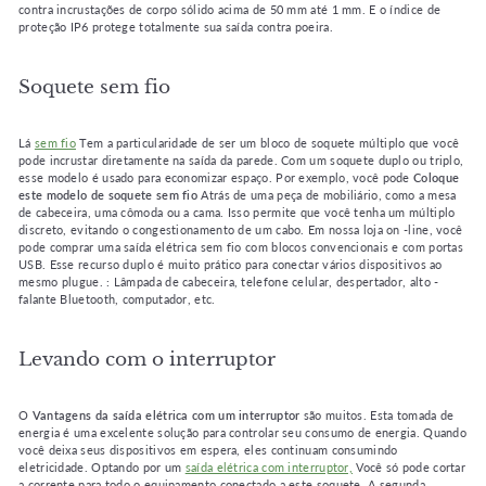
contra incrustações de corpo sólido acima de 50 mm até 1 mm. E o índice de
proteção IP6 protege totalmente sua saída contra poeira.
Soquete sem fio
Lá
sem fio
Tem a particularidade de ser um bloco de soquete múltiplo que você
pode incrustar diretamente na saída da parede. Com um soquete duplo ou triplo,
esse modelo é usado para economizar espaço. Por exemplo, você pode
Coloque
este modelo de soquete sem fio
Atrás de uma peça de mobiliário, como a mesa
de cabeceira, uma cômoda ou a cama. Isso permite que você tenha um múltiplo
discreto, evitando o congestionamento de um cabo. Em nossa loja on -line, você
pode comprar uma saída elétrica sem fio com blocos convencionais e com portas
USB. Esse recurso duplo é muito prático para conectar vários dispositivos ao
mesmo plugue. : Lâmpada de cabeceira, telefone celular, despertador, alto -
falante Bluetooth, computador, etc.
Levando com o interruptor
O
Vantagens da saída elétrica com um interruptor
são muitos. Esta tomada de
energia é uma excelente solução para controlar seu consumo de energia. Quando
você deixa seus dispositivos em espera, eles continuam consumindo
eletricidade. Optando por um
saída elétrica com interruptor,
Você só pode cortar
a corrente para todo o equipamento conectado a este soquete. A segunda