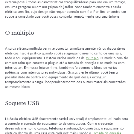
externa possui todas as características tranquilizadoras para uso em um terraço,
em uma garagem ou em um galpão de jardim. Você também encontra a saída
elétrica sem fio, cujo design não requer conexão com fio. Por fim, encontre um
soquete conectado que você possa controlar remotamente seu smartphone.
O múltiplo
A saída elétrica múltipla permite conectar simultaneamente vários dispositivos
elétricos. Isso é prático quando você se agrupa no mesmo canto de uma sala,
todo o seu equipamento. Existem vários modelos de
múltiplo
: O modelo com fio
com um cabo que conecta o plugue até a tomada de energia e os modelos com
interruptor. Em nossa loja on -line, também oferecemos o bloco de várias
potências com interruptores individuais. Graças a este último, você tem a
possibilidade de controlar o equipamento do qual deseja extinguir
temporariamente a carga, independentemente dos outros materiais conectados
ao mesmo bloco.
Soquete USB
Lá
Saída elétrica USB (barramento serial universal)
é amplamente utilizado para
a conexão e conexão do equipamento de computador. Com o crescente
desenvolvimento no campo, telefonia e automação doméstica, o equipamento
elétrico dentro de uma casa está cada vez mais usando o
Tomada de energia