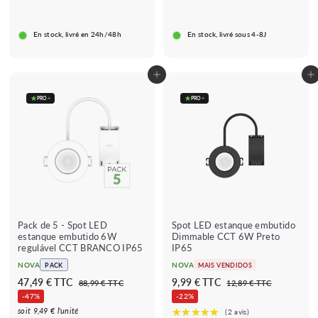
,
,
9
9
En stock, livré en 24h/48h
En stock, livré sous 4-8J
9
9
€
€
Adicionar ao carrinho
Adicionar ao carrinho
PRO
+
PRO
+
Pack de 5 - Spot LED
Spot LED estanque embutido
estanque embutido 6W
Dimmable CCT 6W Preto
regulável CCT BRANCO IP65
IP65
NOVA
NOVA
PACK
MAIS VENDIDOS
P
P
P
P
4
9
47,49 € TTC
9,99 € TTC
8
1
88,99 € TTC
12,89 € TTC
r
r
r
r
8
2
7
,
-47%
-22%
e
e
,
e
e
,
,
9
soit 9,49 € l'unité
9
8