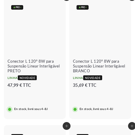
PRO
+
PRO
+
Conector L 120° 8W para
Conector L 120° 8W para
Suspensão Linear Interligável
Suspensão Linear Interligável
PRETO
BRANCO
LINHA
LINHA
NOVIDADE
NOVIDADE
4
3
47,99 € TTC
35,69 € TTC
7
5
,
,
9
6
En stock, livré sous 4-8J
En stock, livré sous 4-8J
9
9
€
€
Adicionar ao carrinho
Adicionar ao carrinho