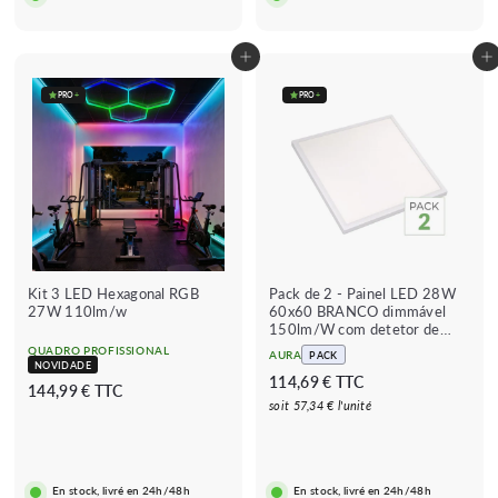
9
9
€
€
Adicionar ao carrinho
Adicionar ao carrinho
PRO
+
PRO
+
Kit 3 LED Hexagonal RGB
Pack de 2 - Painel LED 28W
27W 110lm/w
60x60 BRANCO dimmável
150lm/W com detetor de
movimento
QUADRO PROFISSIONAL
AURA
PACK
NOVIDADE
1
114,69 € TTC
1
144,99 € TTC
1
soit 57,34 € l'unité
4
4
4
,
,
6
9
En stock, livré en 24h/48h
En stock, livré en 24h/48h
9