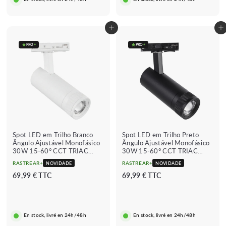
9
9
€
€
Adicionar ao carrinho
Adicionar ao carrinho
PRO
+
PRO
+
Spot LED em Trilho Branco
Spot LED em Trilho Preto
Ângulo Ajustável Monofásico
Ângulo Ajustável Monofásico
30W 15-60° CCT TRIAC
30W 15-60° CCT TRIAC
Dimmable
Dimmable
RASTREAR+
RASTREAR+
NOVIDADE
NOVIDADE
6
6
69,99 € TTC
69,99 € TTC
9
9
,
,
9
9
En stock, livré en 24h/48h
En stock, livré en 24h/48h
9
9