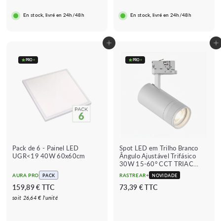
o
o
9
6
7
r
r
€
En stock, livré en 24h/48h
En stock, livré en 24h/48h
9
9
i
e
€
s
g
€
c
u
Adicionar ao carrinho
Adicionar ao carrinho
a
l
d
a
PRO
+
PRO
+
o
r
Pack de 6 - Painel LED
Spot LED em Trilho Branco
UGR<19 40W 60x60cm
Ângulo Ajustável Trifásico
30W 15-60° CCT TRIAC
Dimmable
AURA PRO
RASTREAR+
PACK
NOVIDADE
1
7
159,89 € TTC
73,39 € TTC
5
3
soit 26,64 € l'unité
9
,
,
3