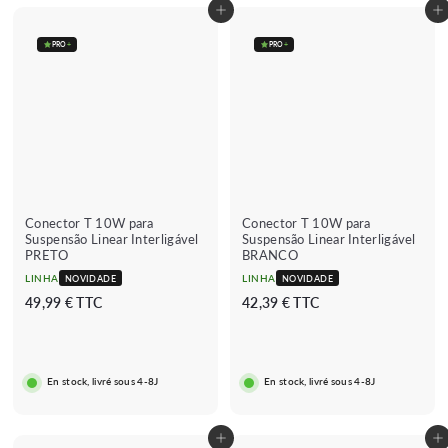
Adicionar ao carrinho
Adicionar ao carrinho
PRO
+
PRO
+
Conector T 10W para
Conector T 10W para
Suspensão Linear Interligável
Suspensão Linear Interligável
PRETO
BRANCO
LINHA
LINHA
NOVIDADE
NOVIDADE
4
4
49,99 € TTC
42,39 € TTC
9
2
,
,
9
3
En stock, livré sous 4-8J
En stock, livré sous 4-8J
9
9
€
€
Adicionar ao carrinho
Adicionar ao carrinho