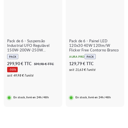
Pack de 6 - Suspensão
Pack de 6 - Painel LED
Industrial UFO Regulável
120x30 40W 120lm/W
150W-200W-250W
Flicker Free Contorno Branco
187lm/W com detetor de
AURA PRO
PACK
PACK
movimento
P
P
2
1
299,90 € TTC
129,79 € TTC
5
599,90 € TTC
r
r
9
9
2
-50%
soit 21,63 € l'unité
e
e
9
9
9
soit 49,98 € l'unité
,
ç
ç
,
,
9
o
o
0
9
7
r
r
€
0
9
i
e
En stock, livré en 24h/48h
En stock, livré en 24h/48h
s
g
€
€
c
u
a
l
d
a
o
r