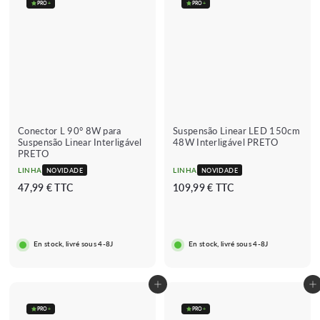
PRO
+
PRO
+
Conector L 90° 8W para
Suspensão Linear LED 150cm
Suspensão Linear Interligável
48W Interligável PRETO
PRETO
LINHA
LINHA
NOVIDADE
NOVIDADE
4
1
47,99 € TTC
109,99 € TTC
7
0
,
9
9
,
En stock, livré sous 4-8J
En stock, livré sous 4-8J
9
9
€
9
€
Adicionar ao carrinho
Adicionar ao carrinho
PRO
+
PRO
+