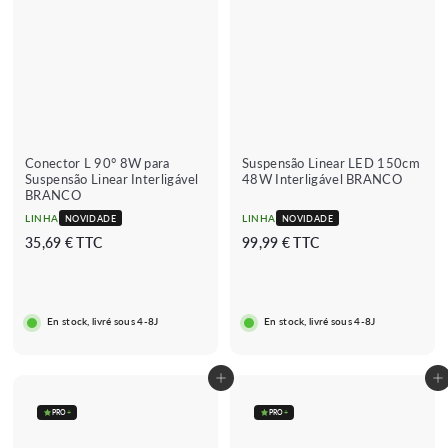
Conector L 90° 8W para
Suspensão Linear LED 150cm
Suspensão Linear Interligável
48W Interligável BRANCO
BRANCO
LINHA
LINHA
NOVIDADE
NOVIDADE
3
9
35,69 € TTC
99,99 € TTC
5
9
,
,
6
9
En stock, livré sous 4-8J
En stock, livré sous 4-8J
9
9
€
€
Adicionar ao carrinho
Adicionar ao carrinho
PRO
+
PRO
+