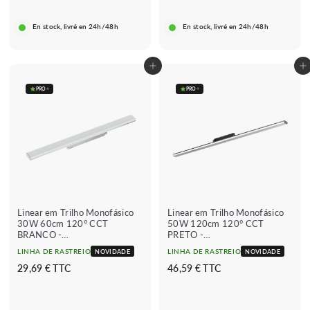
,
,
9
9
★★★★★
★★★★★
(2 avis)
En stock, livré en 24h/48h
En stock, livré en 24h/48h
9
9
★★★★★
★★★★★
€
€
(5 avis)
Adicionar ao carrinho
Adicionar ao carrinho
PRO
+
PRO
+
Linear em Trilho Monofásico
Linear em Trilho Monofásico
30W 60cm 120° CCT
50W 120cm 120° CCT
BRANCO -
PRETO -
3000K/4000K/6000K
3000K/4000K/6000K
LINHA DE RASTREIO
LINHA DE RASTREIO
NOVIDADE
NOVIDADE
2
4
29,69 € TTC
46,59 € TTC
9
6
,
,