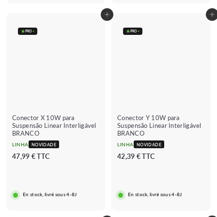
Adicionar ao carrinho
Adicionar ao carrinho
PRO
+
PRO
+
Conector X 10W para
Conector Y 10W para
Suspensão Linear Interligável
Suspensão Linear Interligável
BRANCO
BRANCO
★★★★★
★★★★★
(2 avis)
LINHA
LINHA
NOVIDADE
NOVIDADE
4
4
47,99 € TTC
42,39 € TTC
7
2
,
,
9
3
En stock, livré sous 4-8J
En stock, livré sous 4-8J
9
9
€
€