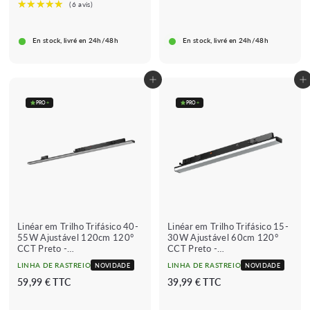
9
,
8
ç
ç
9
9
9
o
o
€
€
9
r
r
En stock, livré en 24h/48h
En stock, livré en 24h/48h
€
i
e
s
g
c
u
Adicionar ao carrinho
Adicionar ao carrinho
a
l
d
a
PRO
+
PRO
+
o
r
Linéar em Trilho Trifásico 40-
Linéar em Trilho Trifásico 15-
55W Ajustável 120cm 120°
30W Ajustável 60cm 120°
CCT Preto -
CCT Preto -
3000K/4000K/6000K
3000K/4000K/6000K
LINHA DE RASTREIO
LINHA DE RASTREIO
NOVIDADE
NOVIDADE
5
3
59,99 € TTC
39,99 € TTC
9
9