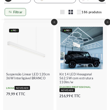
Filtrar
186 produtos
Grande
Petit
Lister
Adicionar ao carrinho
Adicionar ao carrinho
PRO
+
PRO
+
Suspensão Linear LED 120cm
Kit 14 LED Hexagonal
36W Interligável BRANCO
562,5W com estrutura
110lm/w
QUADRO PROFISSIONAL
LINHA
NOVIDADE
NOVIDADE
7
79,99 € TTC
2
216,99 € TTC
9
1
,
6
9