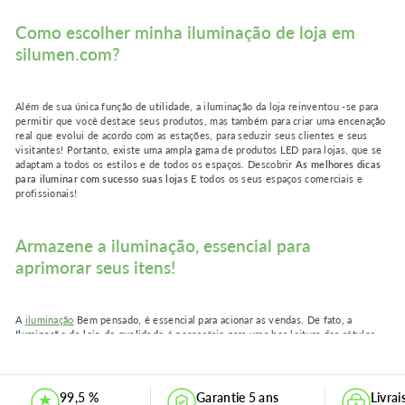
Como escolher minha iluminação de loja em
silumen.com?
Além de sua única função de utilidade, a iluminação da loja reinventou -se para
permitir que você destace seus produtos, mas também para criar uma encenação
real que evolui de acordo com as estações, para seduzir seus clientes e seus
visitantes! Portanto, existe uma ampla gama de produtos LED para lojas, que se
adaptam a todos os estilos e de todos os espaços. Descobrir
As melhores dicas
para iluminar com sucesso suas lojas
E todos os seus espaços comerciais e
profissionais!
Armazene a iluminação, essencial para
aprimorar seus itens!
A
iluminação
Bem pensado, é essencial para acionar as vendas. De fato, a
Iluminação da loja de qualidade
é necessário para uma boa leitura dos rótulos.
Essencial para encontrar facilmente o seu caminho nas prateleiras, sua
iluminação de loja também permite direcionar o olhar do cliente para os itens
que eles estão procurando. Existem vários tipos de iluminação da loja, com
várias funções.
99,5 %
Garantie 5 ans
Livra