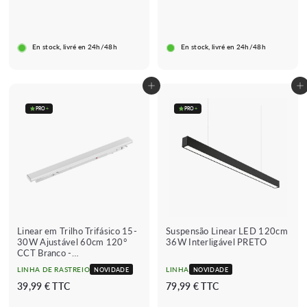
,
e
e
5
9
,
ç
ç
3
,
8
o
o
9
9
9
r
r
€
€
En stock, livré en 24h/48h
En stock, livré en 24h/48h
9
i
e
s
g
€
c
u
Adicionar ao carrinho
Adicionar ao carrinho
a
l
d
a
PRO
+
PRO
+
o
r
★★★★★
★★★★★
(5 avis)
Linear em Trilho Trifásico 15-
Suspensão Linear LED 120cm
30W Ajustável 60cm 120°
36W Interligável PRETO
CCT Branco -
3000K/4000K/6000K
LINHA DE RASTREIO
LINHA
NOVIDADE
NOVIDADE
3
7
39,99 € TTC
79,99 € TTC
9
9