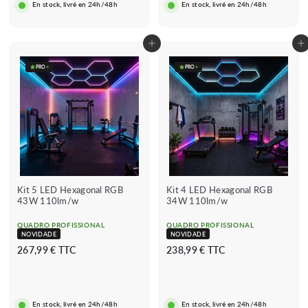
9
En stock, livré en 24h/48h
En stock, livré en 24h/48h
s
g
€
c
u
a
l
Adicionar ao carrinho
Adicionar ao carrinho
d
a
o
r
PRO
+
PRO
+
Kit 5 LED Hexagonal RGB
Kit 4 LED Hexagonal RGB
43W 110lm/w
34W 110lm/w
QUADRO PROFISSIONAL
QUADRO PROFISSIONAL
NOVIDADE
NOVIDADE
2
2
267,99 € TTC
238,99 € TTC
6
3
7
8
,
,
En stock, livré en 24h/48h
En stock, livré en 24h/48h
9
9