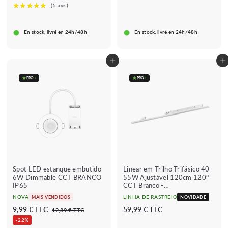
ç
ç
ç
ç
4
9
9
9
o
o
o
o
€
€
9
€
r
r
r
r
€
i
e
i
e
En stock, livré en 24h/48h
En stock, livré en 24h/48h
s
g
s
g
c
u
c
u
a
l
a
l
Adicionar ao carrinho
Adicionar ao carrinho
d
a
d
a
o
r
o
r
PRO
+
PRO
+
Spot LED estanque embutido
Linear em Trilho Trifásico 40-
6W Dimmable CCT BRANCO
55W Ajustável 120cm 120°
IP65
CCT Branco -
3000K/4000K/6000K
NOVA
LINHA DE RASTREIO
MAIS VENDIDOS
NOVIDADE
P
P
9
5
9,99 € TTC
59,99 € TTC
1
12,89 € TTC
r
r
2
,
9
-22%
e
e
,