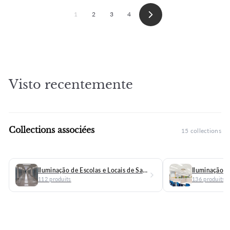
1
2
3
4
Seguinte
Visto recentemente
Collections associées
15 collections
Iluminação de Escolas e Locais de Saúde
Iluminação de
112 produits
136 produits