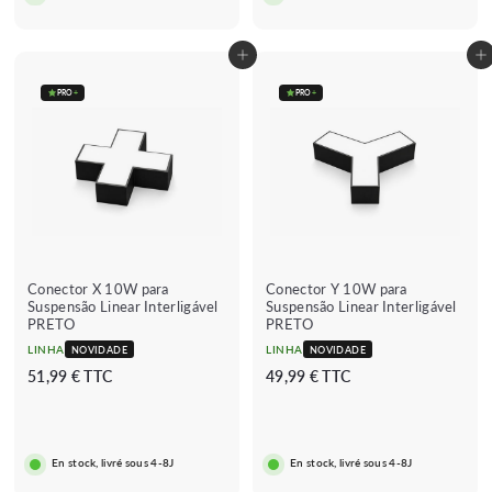
9
€
€
Adicionar ao carrinho
Adicionar ao carrinho
PRO
+
PRO
+
★★★★★
★★★★★
(2 avis)
Conector X 10W para
Conector Y 10W para
Suspensão Linear Interligável
Suspensão Linear Interligável
PRETO
PRETO
LINHA
LINHA
NOVIDADE
NOVIDADE
5
4
51,99 € TTC
49,99 € TTC
1
9
,
,
9
9
En stock, livré sous 4-8J
En stock, livré sous 4-8J
9
9
€
€