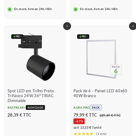
8
9
En stock, livré en 24h/48h
En stock, livré en 24h/48h
9
€
€
Adicionar ao carrinho
Adicionar ao carrinho
PRO
+
PRO
+
Spot LED em Trilho Preto
Pack de 6 - Painel LED 60x60
Trifásico 24W 36° TRIAC
40W Branco
Dimmable
RASTREAR+
AURA PRO
NOVIDADE
PACK
P
P
2
7
28,39 € TTC
79,99 € TTC
2
239,49 € TTC
r
r
3
8
9
-67%
e
e
9
,
,
soit 13,33 € l'unité
,
ç
ç
3
9
4
o
o