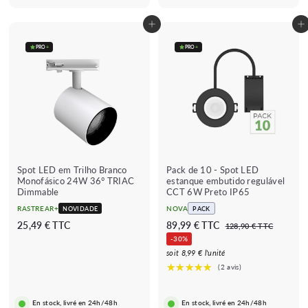
€
€
Adicionar ao carrinho
Adicionar ao carrinho
PRO
+
PRO
+
Spot LED em Trilho Branco
Pack de 10 - Spot LED
Monofásico 24W 36° TRIAC
estanque embutido regulável
Dimmable
CCT 6W Preto IP65
RASTREAR+
NOVA
NOVIDADE
PACK
P
P
2
8
25,49 € TTC
89,99 € TTC
1
128,90 € TTC
r
r
2
5
9
-30%
e
e
8
,
,
soit 8,99 € l'unité
,
ç
ç
4
9
9
o
o
0
9
9
r
r
€
€
€
i
e
En stock, livré en 24h/48h
En stock, livré en 24h/48h