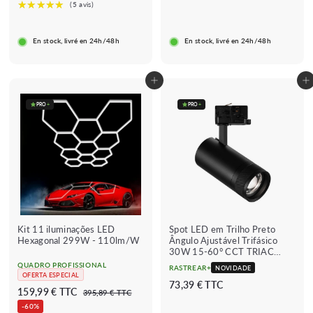
9
3
9
o
o
0
9
9
r
r
€
€
€
i
e
En stock, livré en 24h/48h
En stock, livré en 24h/48h
★★★★★
★★★★★
(1 avis)
s
g
c
u
a
l
Adicionar ao carrinho
Adicionar ao carrinho
d
a
o
r
PRO
+
PRO
+
Kit 11 iluminações LED
Spot LED em Trilho Preto
Hexagonal 299W - 110lm/W
Ângulo Ajustável Trifásico
30W 15-60° CCT TRIAC
Dimmable
QUADRO PROFISSIONAL
RASTREAR+
NOVIDADE
OFERTA ESPECIAL
7
73,39 € TTC
P
P
1
159,99 € TTC
3
395,89 € TTC
3
r
r
9
5
-60%