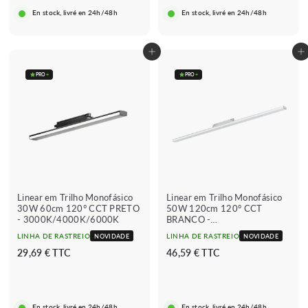
6
5
En stock, livré en 24h/48h
En stock, livré en 24h/48h
9
9
€
€
Adicionar ao carrinho
Adicionar ao carrinho
PRO
+
PRO
+
★★★★★
★★★★★
(6 avis)
Linear em Trilho Monofásico
Linear em Trilho Monofásico
30W 60cm 120° CCT PRETO
50W 120cm 120° CCT
- 3000K/4000K/6000K
BRANCO -
3000K/4000K/6000K
LINHA DE RASTREIO
LINHA DE RASTREIO
NOVIDADE
NOVIDADE
2
4
29,69 € TTC
46,59 € TTC
9
6
,
,
6
5
En stock, livré en 24h/48h
En stock, livré en 24h/48h