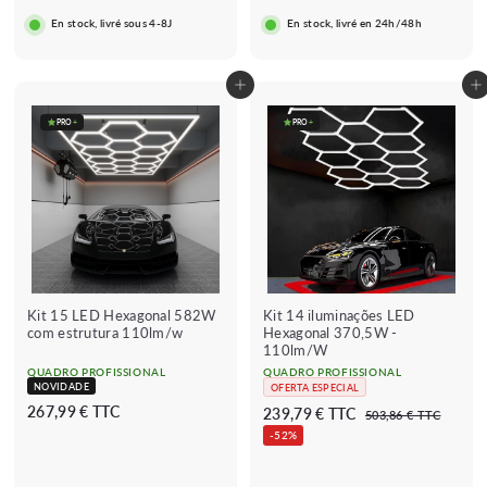
,
9
En stock, livré sous 4-8J
En stock, livré en 24h/48h
9
€
9
€
Adicionar ao carrinho
Adicionar ao carrinho
PRO
+
PRO
+
Kit 15 LED Hexagonal 582W
Kit 14 iluminações LED
com estrutura 110lm/w
Hexagonal 370,5W -
110lm/W
QUADRO PROFISSIONAL
QUADRO PROFISSIONAL
NOVIDADE
OFERTA ESPECIAL
2
267,99 € TTC
P
P
2
239,79 € TTC
5
503,86 € TTC
r
r
6
0
3
-52%
e
e
3
7
9
,
ç
ç
,
,
8