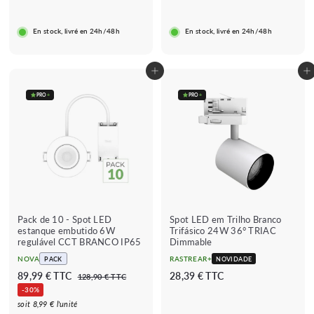
9
9
9
r
r
€
€
€
i
e
En stock, livré en 24h/48h
En stock, livré en 24h/48h
s
g
c
u
a
l
Adicionar ao carrinho
Adicionar ao carrinho
d
a
o
r
PRO
+
PRO
+
Pack de 10 - Spot LED
Spot LED em Trilho Branco
estanque embutido 6W
Trifásico 24W 36° TRIAC
regulável CCT BRANCO IP65
Dimmable
NOVA
RASTREAR+
PACK
NOVIDADE
P
P
8
2
89,99 € TTC
28,39 € TTC
1
128,90 € TTC
r
r
2
9
8
-30%
e
e
8
,
,
soit 8,99 € l'unité
,
ç
ç