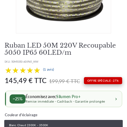
Ruban LED 50M 220V Recoupable
5050 IP65 60LED/m
SKU:
50M5050-60IP65_WW
★★★★★
★★★★★
(1 avis)
Prix
Prix
145,49
145,49 € TTC
199,99
199,99 € TTC
OFFRE SPÉCIALE -27%
barré
régulier
€
€
Économisez avec
Silumen Pro+
−25%
Remise immédiate · Cashback · Garantie prolongée
Couleur d'éclairage
Blanc Chaud 2300K - 3500K