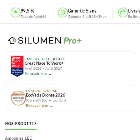
99,5 %
Garantie 5 ans
Livra
Taux de fiabilité
Gammes SILUMEN Pro+
En Île-
EMPLOYEUR CERTIFIÉ
Great Place To Work
®
Avril 2026 – Avril 2027
En savoir plus →
ÉVALUATION RSE
EcoVadis Bronze 2026
Score 67/100 — top 35 %
En savoir plus →
NOS PRODUITS
Ampoules LED