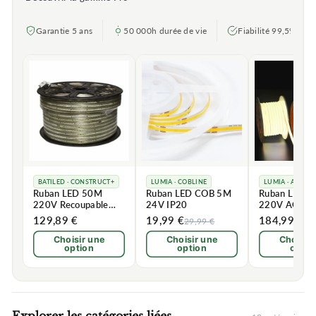
Garantie 5 ans
50 000h durée de vie
Fiabilité 99,5%
BATILED · CONSTRUCT+
LUMIA · COBLINE
LUMIA · ARCHI
Ruban LED 50M
Ruban LED COB 5M
Ruban LED 
220V Recoupable
24V IP20
220V AC Rec
2835 IP65
IP65 432LE
129,89 €
19,99 €
184,99 €
29,99 €
21
120LED/m
Choisir une
Choisir une
Choisir
option
option
optio
Explorer les catégories liées