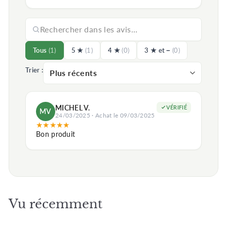
Tous
(1)
5 ★
(1)
4 ★
(0)
3 ★ et −
(0)
Trier :
MICHEL V.
VÉRIFIÉ
MV
24/03/2025 · Achat le 09/03/2025
★
★
★
★
★
Bon produit
Vu récemment