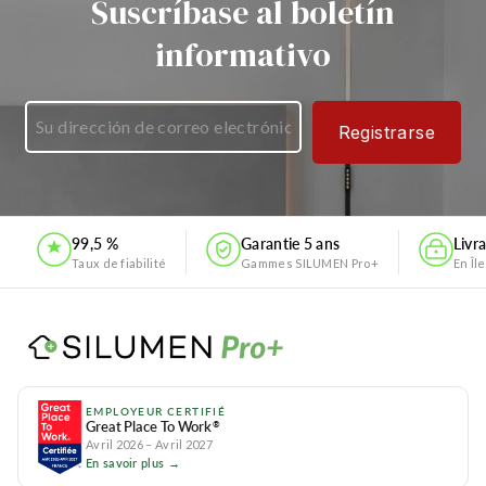
Suscríbase al boletín
informativo
Registrarse
99,5 %
Garantie 5 ans
Livr
Taux de fiabilité
Gammes SILUMEN Pro+
En Îl
EMPLOYEUR CERTIFIÉ
Great Place To Work
®
Avril 2026 – Avril 2027
En savoir plus →