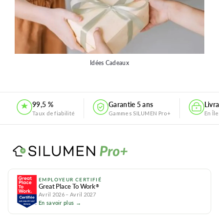
Idées Cadeaux
99,5 %
Garantie 5 ans
Livr
Taux de fiabilité
Gammes SILUMEN Pro+
En Îl
EMPLOYEUR CERTIFIÉ
Great Place To Work
®
Avril 2026 – Avril 2027
En savoir plus →