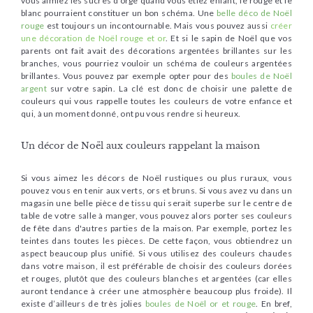
vous aimiez les sucres d'orge quand vous étiez enfant, le rouge et le
blanc pourraient constituer un bon schéma. Une
belle déco de Noël
rouge
est toujours un incontournable. Mais vous pouvez aussi
créer
une décoration de Noël rouge et or
. Et si le sapin de Noël que vos
parents ont fait avait des décorations argentées brillantes sur les
branches, vous pourriez vouloir un schéma de couleurs argentées
brillantes. Vous pouvez par exemple opter pour des
boules de Noël
argent
sur votre sapin. La clé est donc de choisir une palette de
couleurs qui vous rappelle toutes les couleurs de votre enfance et
qui, à un moment donné, ont pu vous rendre si heureux.
Un décor de Noël aux couleurs rappelant la maison
Si vous aimez les décors de Noël rustiques ou plus ruraux, vous
pouvez vous en tenir aux verts, ors et bruns. Si vous avez vu dans un
magasin une belle pièce de tissu qui serait superbe sur le centre de
table de votre salle à manger, vous pouvez alors porter ses couleurs
de fête dans d'autres parties de la maison. Par exemple, portez les
teintes dans toutes les pièces. De cette façon, vous obtiendrez un
aspect beaucoup plus unifié. Si vous utilisez des couleurs chaudes
dans votre maison, il est préférable de choisir des couleurs dorées
et rouges, plutôt que des couleurs blanches et argentées (car elles
auront tendance à créer une atmosphère beaucoup plus froide). Il
existe d’ailleurs de très jolies
boules de Noël or et rouge
. En bref,