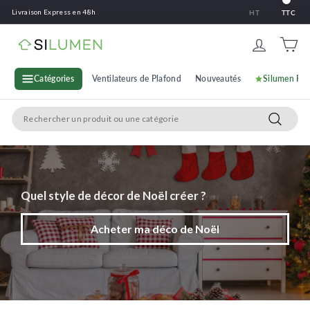
Passer
Livraison Express en 48h
HT
TTC
au
contenu
S
i
l
Catégories
Ventilateurs de Plafond
Nouveautés
Silumen Pr
u
Search
m
Recherc
e
n
Acheter ma déco de Noël