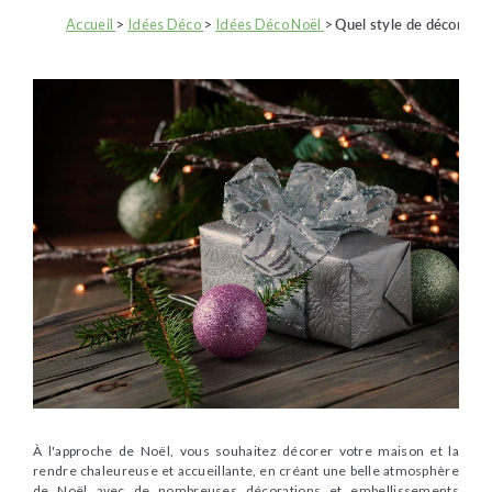
Accueil
>
Idées Déco
>
Idées Déco Noël
>
Quel style de décor de 
À l'approche de Noël, vous souhaitez décorer votre maison et la
rendre chaleureuse et accueillante, en créant une belle atmosphère
de Noël avec de nombreuses décorations et embellissements