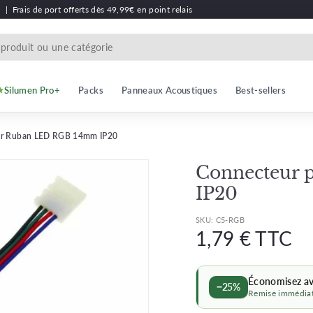
h
|
Frais de port offerts dès 49,99€ en point relais
Silumen Pro+
Packs
Panneaux Acoustiques
Best-sellers
ur Ruban LED RGB 14mm IP20
Connecteur
IP20
SKU:
C5-RGB
Prix
Prix
1,
1,79 € TTC
régulier
régu
€
Économisez a
−25%
Remise immédiat