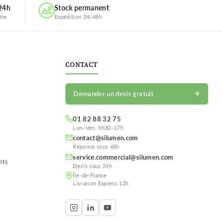
 24h
Stock permanent
tie
Expédition 24/48h
CONTACT
Demander un devis gratuit
01 82 88 32 75
Lun–Ven, 9h30–17h
contact@silumen.com
Réponse sous 48h
service.commercial@silumen.com
nts
Devis sous 24h
Île-de-France
Livraison Express 12h