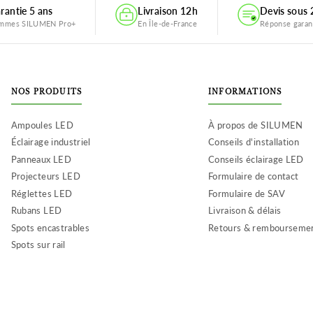
rantie 5 ans
Livraison 12h
Devis sous
mmes SILUMEN Pro+
En Île-de-France
Réponse garan
NOS PRODUITS
INFORMATIONS
Ampoules LED
À propos de SILUMEN
Éclairage industriel
Conseils d'installation
Panneaux LED
Conseils éclairage LED
Projecteurs LED
Formulaire de contact
Réglettes LED
Formulaire de SAV
Rubans LED
Livraison & délais
Spots encastrables
Retours & rembourseme
Spots sur rail