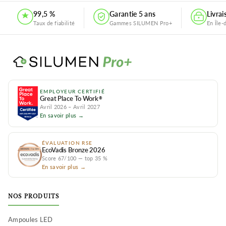
99,5 %
Garantie 5 ans
Livra
Taux de fiabilité
Gammes SILUMEN Pro+
En Île-
EMPLOYEUR CERTIFIÉ
Great Place To Work
®
Avril 2026 – Avril 2027
En savoir plus →
ÉVALUATION RSE
EcoVadis Bronze 2026
Score 67/100 — top 35 %
En savoir plus →
NOS PRODUITS
Ampoules LED