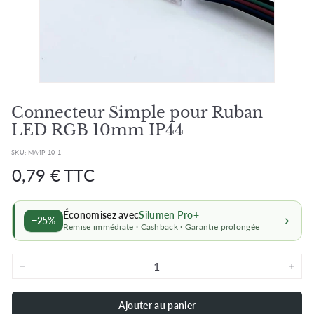
Connecteur Simple pour Ruban
LED RGB 10mm IP44
SKU:
MA4P-10-1
Prix
Prix
0,79
0,79 € TTC
régulier
régulier
€
Économisez avec
Silumen Pro+
−25%
Remise immédiate · Cashback · Garantie prolongée
−
+
Ajouter au panier